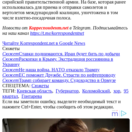
сирийской правительственной армии. На базе, которая ранее
использовалась для приема и отправки самолетов и
вертолетов международной коалиции, уничтожена в том
числе взлетно-посадочная полоса.
Новости от
Корреспондент.net
в Telegram. Подписывайтесь
на наш канал
https://t.me/korrespondentnet
Читайте Korrespondent.net в Google News
Сюжеты
Сюжет
Ставки поднимаются. Иран будет бить по добычи
Сюжет
Раскопки в Крыму. Экстрадиция россиянина в
Украину
Сюжет
Не наша война. НАТО отказало Трампу
Сюжет
ЕС поможет Дружбе. Страсти по нефтепроводу
Сюжет
Трамп собирает команду. Судоходство в Ормузе
СПЕЦТЕМА:
Сюжеты
ТЕГИ:
Киевская область
,
Губернатор
,
Коломойский
,
хор
,
95
квартал
,
Гонтарева
Если вы заметили ошибку, выделите необходимый текст и
нажмите Ctrl+Enter, чтобы сообщить об этом редакции.