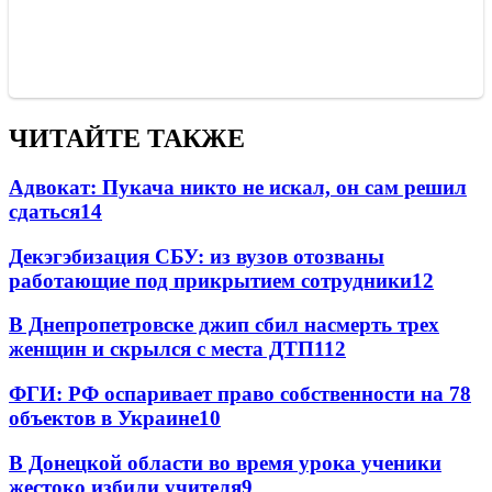
ЧИТАЙТЕ ТАКЖЕ
Адвокат: Пукача никто не искал, он сам решил
сдаться
14
Декэгэбизация СБУ: из вузов отозваны
работающие под прикрытием сотрудники
12
В Днепропетровске джип сбил насмерть трех
женщин и скрылся с места ДТП
11
2
ФГИ: РФ оспаривает право собственности на 78
объектов в Украине
10
В Донецкой области во время урока ученики
жестоко избили учителя
9