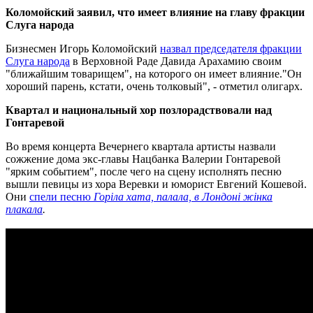
Коломойский заявил, что имеет влияние на главу фракции
Слуга народа
Бизнесмен Игорь Коломойский
назвал председателя фракции
Слуга народа
в Верховной Раде Давида Арахамию своим
"ближайшим товарищем", на которого он имеет влияние."Он
хороший парень, кстати, очень толковый", - отметил олигарх.
Квартал и национальный хор позлорадствовали над
Гонтаревой
Во время концерта Вечернего квартала артисты назвали
сожжение дома экс-главы Нацбанка Валерии Гонтаревой
"ярким событием", после чего на сцену исполнять песню
вышли певицы из хора Веревки и юморист Евгений Кошевой.
Они
спели песню
Горіла хата, палала, в Лондоні жінка
плакала
.