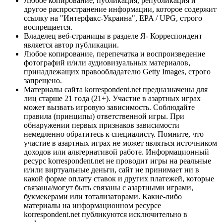
Любое копирование, публикация, републикация и
другое распространение информации, которое содержит
ссылку на "Интерфакс-Украина", EPA / UPG, строго
воспрещается.
Владелец веб-страницы в разделе Я- Корреспондент
является автор публикации.
Любое копирование, перепечатка и воспроизведение
фотографий и/или аудиовизуальных материалов,
принадлежащих правообладателю Getty Images, строго
запрещено.
Материалы сайта korrespondent.net предназначены для
лиц старше 21 года (21+). Участие в азартных играх
может вызвать игровую зависимость. Соблюдайте
правила (принципы) ответственной игры. При
обнаружении первых признаков зависимости
немедленно обратитесь к специалисту. Помните, что
участие в азартных играх не может являться источником
доходов или альтернативой работе. Информационный
ресурс korrespondent.net не проводит игры на реальные
и/или виртуальные деньги, сайт не принимает ни в
какой форме оплату ставок и других платежей, которые
связаны/могут быть связаны с азартными играми,
букмекерами или тотализаторами. Какие-либо
материалы на информационном ресурсе
korrespondent.net публикуются исключительно в