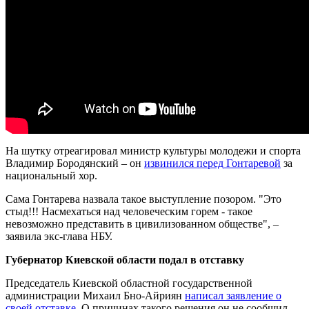
На шутку отреагировал министр культуры молодежи и спорта
Владимир Бородянский – он
извинился перед Гонтаревой
за
национальный хор.
Сама Гонтарева назвала такое выступление позором. "Это
стыд!!! Насмехаться над человеческим горем - такое
невозможно представить в цивилизованном обществе", –
заявила экс-глава НБУ.
Губернатор Киевской области подал в отставку
Председатель Киевской областной государственной
администрации Михаил Бно-Айриян
написал заявление о
своей отставке
. О причинах такого решения он не сообщил.