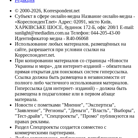
Редакция
© 2000-2026, Korrespondent.net
Субъект в сфере онлайн-медиа Название онлайн-медиа -
«КореспонденТ.net» Адрес: 02091, місто Київ,
ХАРКІВСЬКЕ ШОСЕ, будинок 172-Б, офіс 208/1 E-mail:
sunlight@mediadim.com.ua
Телефон: 044-205-43-00
Идентификатор медиа - R40-06068
Использование любых материалов, размещённых на
сайте, разрешается при условии ссылки на
Корреспондент.net.
При копировании материалов со страницы «Новости
Украины и мира», для интернет-изданий – обязательна
прямая открытая для поисковых систем гиперссылка.
Ссылка должна быть размещена в независимости от
полного либо частичного использования материалов.
Гиперссылка (для интернет- изданий) – должна быть
размещена в подзаголовке или в первом абзаце
материала.
Новости с пометками "Мнение", "Экспертиза",
"Заявление", "Регионы", "Деньги", "Власть", "Выборы",
"Тест-драйв", "Спецпроекты", "Промо" публикуются на
правах рекламы.
Раздел Спецпроекты создается совместно с
коммерческими партнерами.