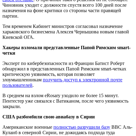
Чиновник уходит с должности спустя всего 100 дней после
назначения на фоне критики со стороны части правящей
партии.
Тем временем Кабинет министров согласовал назначение
харьковского бизнесмена Алексея Чернышова новым главой
Киевской ОГА.
Хакеры взломали представленные Папой Римским smart-
четки
Эксперт по кибербезопасности из Франции Батист Роберт
обнаружил в представленных Папой Римским smart-четках
критическую уязвимость, которая позволяет
злоумышленникам
получить доступ к электронной почте
пользователей
.
В среднем на взлом eRosary уходило не более 15 минут.
Пентестер уже связался с Ватиканом, после чего уязвимость
закрыли.
США разбомбили свою авиабазу в Сирии
Американские военные
полностью разрушили базу
ВВС Аль-
Кулаиб в северной Сирии, не дожидаясь подхода туда