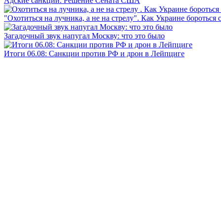
Адские санкции. Решение Сената США
"Охотиться на лучника, а не на стрелу". Как Украине бороться 
Загадочный звук напугал Москву: что это было
Итоги 06.08: Санкции против РФ и дрон в Лейпциге