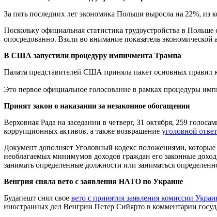
За пять последних лет экономика Польши выросла на 22%, из к
Поскольку официальная статистика трудоустройства в Польше 
опосредованно. Взяли во внимание показатель экономической а
В США запустили процедуру импичмента Трампа
Палата представителей США приняла пакет основных правил 
Это первое официальное голосование в рамках процедуры им
Принят закон о наказании за незаконное обогащении
Верховная Рада на заседании в четверг, 31 октября, 259 голо
коррупционных активов, а также возвращение
уголовной ответ
Документ дополняет Уголовный кодекс положениями, которые 
необлагаемых минимумов доходов граждан его законные доходы
занимать определенные должности или заниматься определенной
Венгрия сняла вето с заявления НАТО по Украине
Будапешт снял свое
вето с принятия заявления комиссии Укр
иностранных дел Венгрии Петер Сийярто в комментарии госуд