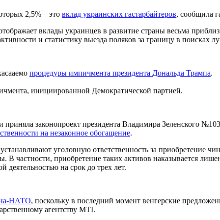
оторых 2,5% – это
вклад украинских гастарбайтеров
, сообщила га
отображает вклады украинцев в развитие страны весьма прибли
ктивности и статистику выезда поляков за границу в поисках лу
касааемо
процедуры импичмента президента Дональда Трампа
.
пичмента, инициированной Демократической партией.
сами приняла законопроект президента Владимира Зеленского №1
ственности на незаконное обогащение
.
устанавливают уголовную ответственность за приобретение чин
. В частности, приобретение таких активов наказывается лишен
 деятельностью на срок до трех лет.
аина-НАТО
, поскольку в последний момент венгерские предложен
арственному агентству MTI.