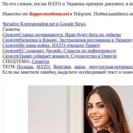
По его словам, послы НАТО и Украины приняли документ, в к
Новости от
Корреспондент.net
в Telegram. Подписывайтесь н
Читайте Korrespondent.net в Google News
Сюжеты
Сюжет
Ставки поднимаются. Иран будет бить по добычи
Сюжет
Раскопки в Крыму. Экстрадиция россиянина в Украину
Сюжет
Не наша война. НАТО отказало Трампу
Сюжет
ЕС поможет Дружбе. Страсти по нефтепроводу
Сюжет
Трамп собирает команду. Судоходство в Ормузе
СПЕЦТЕМА:
Сюжеты
ТЕГИ:
Польша
,
НАТО
,
Венгрия
,
закон
,
депутатская неприко
Если вы заметили ошибку, выделите необходимый текст и нажми