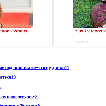
щие под прикрытием сотрудники
11
даться
10
8
0-летнюю девушку
8
бъектов в Украине
8