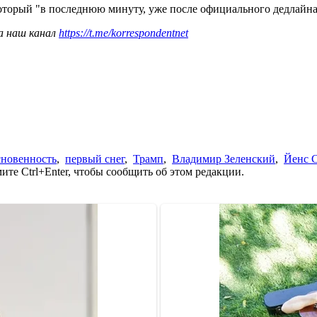
оторый "в последнюю минуту, уже после официального дедлайна
а наш канал
https://t.me/korrespondentnet
сновенность
,
первый снег
,
Трамп
,
Владимир Зеленский
,
Йенс С
те Ctrl+Enter, чтобы сообщить об этом редакции.