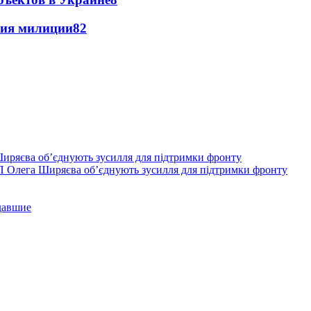
ния милиции
8
2
П Олега Ширяєва об’єднують зусилля для підтримки фронту
давшие