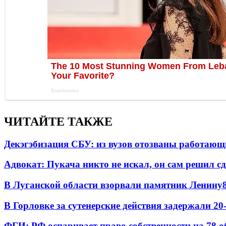
ЧИТАЙТЕ ТАКЖЕ
Декэгэбизация СБУ: из вузов отозваны работаю
Адвокат: Пукача никто не искал, он сам решил с
В Луганской области взорвали памятник Ленину
В Горловке за сутенерские действия задержали 2
ФГИ: РФ оспаривает право собственности на 78 о