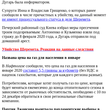
Дугарь была информатором.
Супруги Инна и Владислав Грищенко, о которых ранее
сообщили в числе причастных к убийству, на данный момент
не имеют процессуального статуса в деле Шеремета
.
Печерский районный суд Киева избрал меры пресечения
троим подозреваемым: Антоненко и Кузьменко взяли под
стражу до 8 февраля 2020 года, а Дугарь отправили под
домашний арест.
Убийство Шеремета. Реакция на данные следствия
Названа цена на газ для населения в январе
В
Нафтогазе
сообщили, что цена на газ для населения в
январе 2020
составит 5,5 гривны за кубометр
(без НДС и
наценок газосбытов, которые для каждого региона разные).
Потребителям, которые хотят получать газ по цене, которая
будет меняться ежемесячно до конца отопительного сезона в
зависимости от рыночных обстоятельств, необходимо с 10 по
24 декабря обратиться в свои региональные сбытовые
компании.
Партия Джонсона
выиграла парламентские выборы в