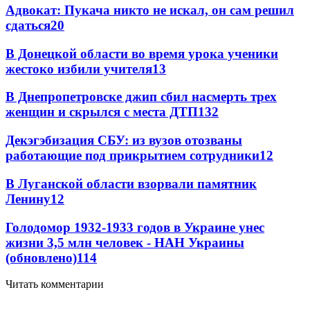
Адвокат: Пукача никто не искал, он сам решил
сдаться
20
В Донецкой области во время урока ученики
жестоко избили учителя
13
В Днепропетровске джип сбил насмерть трех
женщин и скрылся с места ДТП
13
2
Декэгэбизация СБУ: из вузов отозваны
работающие под прикрытием сотрудники
12
В Луганской области взорвали памятник
Ленину
12
Голодомор 1932-1933 годов в Украине унес
жизни 3,5 млн человек - НАН Украины
(обновлено)
11
4
Читать комментарии