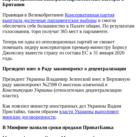
Британии
Правящая в Великобритании
Консервативная партия
выиграла досрочные парламентские выборы
и смогла
обеспечить себе большинство в Палате общин. По результатам
голосования, тори получат 365 мест в парламенте.
Теперь ни одна из оппозиционных партий не сможет
помешать лидеру консерваторов премьер-министру Борису
Джонсону вывести страну из состава ЕС к 31 января 2020
года.
Президент внес в Раду законопроект о децентрализации
Президент Украины Владимир Зеленский внес в Верховную
раду законопроект №2598
О внесении изменений в
Конституцию Украины
(относительно децентрализации
власти).
Как пояснил министр иностранных дел Украины Вадим
Пристайко, таким образом
власти Украины выполняют
минские договоренности
.
В Минфине назвали сроки продажи ПриватБанка