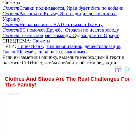
Сюжеты
Сюжет
Ставки поднимаются. Иран будет бить по добычи
Сюжет
Раскопки в Крыму. Экстрадиция россиянина в
Украину
Сюжет
Не наша война. НАТО отказало Трампу
Сюжет
ЕС поможет Дружбе. Страсти по нефтепроводу
Сюжет
Трамп собирает команду. Судоходство в Ормузе
СПЕЦТЕМА:
Сюжеты
ТЕГИ:
ПриватБанк
,
Великобритания
,
децентрализация
,
Павел Шеремет
,
цена на газ
,
импичмент
Если вы заметили ошибку, выделите необходимый текст и
нажмите Ctrl+Enter, чтобы сообщить об этом редакции.