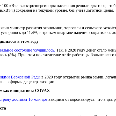
 100 кВт-ч электроэнергии для населения решили для того, что
н/кВт-ч) сохранен на текущем уровне, без учета льготной цены.
заявил министр развития экономики, торговли и сельского хозяй
ускорилось до 11,4%, в третьем квартале падение сократилось до
дшилось в этом году
альное состояние ухудшилось.
Так, в 2020 году денег стало ме
ось (8%). При этом по статистике от безработицы больше всего 
ениями Верховной Рады
в 2020 году открытие рынка земли, легал
тапа реформы децентрализации.
амках
инициативы
COVAX
страну доставят 16 млн доз
вакцины от коронавируса, что в два 
ста