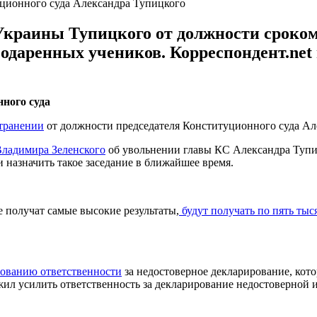
уционного суда Александра Тупицкого
Украины Тупицкого от должности сроком 
одаренных учеников. Корреспондент.net
ного суда
странении
от должности председателя Конституционного суда Але
 Владимира Зеленского
об увольнении главы КС Александра Тупиц
 назначить такое заседание в ближайшее время.
 получат самые высокие результаты,
будут получать по пять тыс
вованию ответственности
за недостоверное декларирование, ко
ожил усилить ответственность за декларирование недостоверной