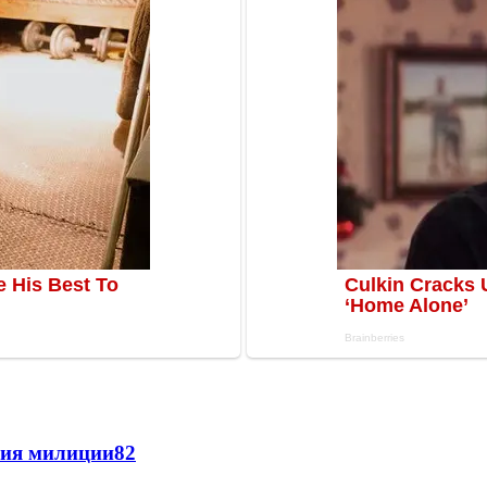
ния милиции
8
2