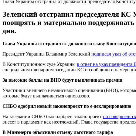
Глава Украины отстранил от должности председателя Констит
Зеленский отстранил председателя КС 
поощрять и материально поддерживать 
дня.
Глава Украины отстранил от должности главу Конституцион
Президент Украины Владимир Зеленский
подписал указ об от
В Конституционном суде Украины
в ответ на указ президента
специальном пленарном заседании КС и сообщили о намерении
За высокие баллы на ВНО будут выплачивать премии
Участники внешнего независимого оценивания (ВНО), которые
которые будут выплачиваться одноразово.
СНБО одобрил новый законопроект по е-декларированию
На заседании СНБО был одобрен законопроект
по совершенст
внесет в парламент как неотложный. Глава государства предл
В
Минэнерго объяснили отмену льготного тарифа