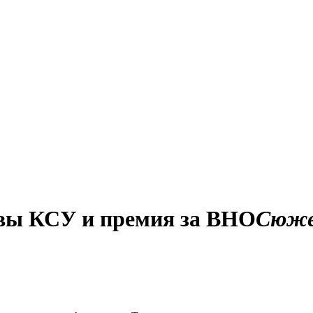
авы КСУ и премия за ВНО
Сюж