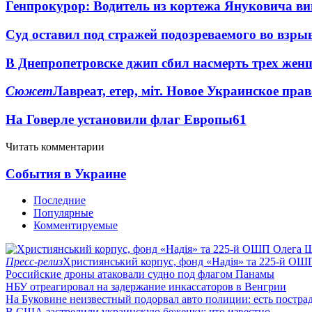
Генпрокурор: Водитель из кортежа Януковича в
Суд оставил под стражей подозреваемого во взры
В Днепропетровске джип сбил насмерть трех жен
Сюжет
Лавреат, етер, міт. Новое Украинское пра
На Говерле установили флаг Европы
6
1
Читать комментарии
События в Украине
Последние
Популярные
Комментируемые
Пресс-релиз
Християнський корпус, фонд «Надія» та 225-й ОШ
Российские дроны атаковали судно под флагом Панамы
НБУ отреагировал на задержание инкассаторов в Венгрии
На Буковине неизвестный подорвал авто полиции: есть постра
В США застрелили украинскую беженку: что известно