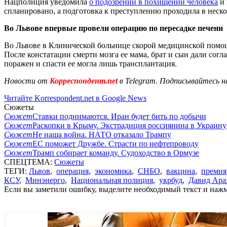
Нацполиция уведомила
о подозрении в похищении человека
и 
спланировано, а подготовка к преступлению проходила в неско
Во Львове впервые провели операцию по пересадке печени
Во Львове в Клинической больнице скорой медицинской пом
После констатации смерти мозга ее мама, брат и сын дали сог
поражен и спасти ее могла лишь трансплантация.
Новости от
Корреспондент.net
в Telegram. Подписывайтесь н
Читайте Korrespondent.net в Google News
Сюжеты
Сюжет
Ставки поднимаются. Иран будет бить по добычи
Сюжет
Раскопки в Крыму. Экстрадиция россиянина в Украину
Сюжет
Не наша война. НАТО отказало Трампу
Сюжет
ЕС поможет Дружбе. Страсти по нефтепроводу
Сюжет
Трамп собирает команду. Судоходство в Ормузе
СПЕЦТЕМА:
Сюжеты
ТЕГИ:
Львов
,
операция
,
экономика
,
СНБО
,
вакцина
,
премия
КСУ
,
Минэнерго
,
Национальная полиция
,
укрбуд
,
Давид Ара
Если вы заметили ошибку, выделите необходимый текст и нажми