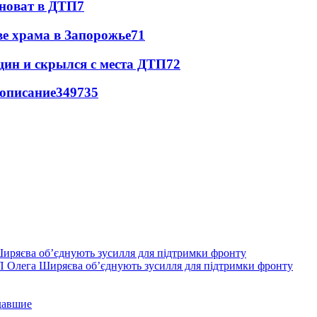
иноват в ДТП
7
ве храма в Запорожье
7
1
щин и скрылся с места ДТП
7
2
вописание
349
7
35
П Олега Ширяєва об’єднують зусилля для підтримки фронту
давшие