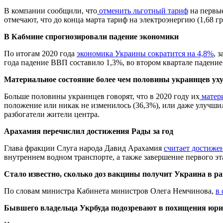
В компании сообщили, что
отменить льготный тариф
на первые
отмечают, что до конца марта тариф на электроэнергию (1,68 гр
В Кабмине спрогнозировали падение экономики
По итогам 2020 года
экономика Украины сократится на 4,8%
, 
года падение ВВП составило 1,3%, во втором квартале падение 
Материальное состояние более чем половины украинцев уху
Больше половины украинцев говорят, что в 2020 году их
матери
положение или никак не изменилось (36,3%), или даже улучшил
разбогатели жители центра.
Арахамия перечислил достижения Рады за год
Глава фракции Слуга народа Давид Арахамия
считает достиж
внутреннем водном транспорте, а также завершение первого э
Стало известно, сколько доз вакцины получит Украина в р
По словам министра Кабинета министров Олега Немчинова,
в 
Бывшего владельца Укрбуда подозревают в похищения юри