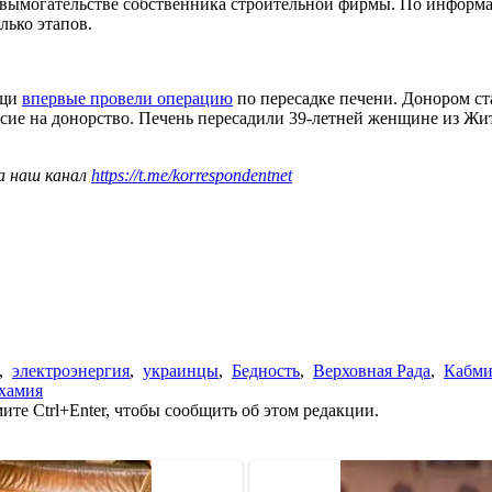
вымогательстве собственника строительной фирмы. По информ
лько этапов.
ощи
впервые провели операцию
по пересадке печени. Донором ст
ласие на донорство. Печень пересадили 39-летней женщине из Жи
а наш канал
https://t.me/korrespondentnet
,
электроэнергия
,
украинцы
,
Бедность
,
Верховная Рада
,
Кабми
хамия
те Ctrl+Enter, чтобы сообщить об этом редакции.