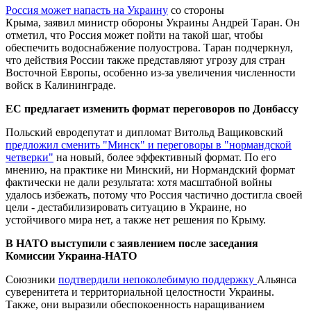
Россия может напасть на Украину
со стороны
Крыма, заявил министр обороны Украины Андрей Таран. Он
отметил, что Россия может пойти на такой шаг, чтобы
обеспечить водоснабжение полуострова. Таран подчеркнул,
что действия России также представляют угрозу для стран
Восточной Европы, особенно из-за увеличения численности
войск в Калининграде.
ЕС предлагает изменить формат переговоров по Донбассу
Польский евродепутат и дипломат Витольд Ващиковский
предложил сменить "Минск" и переговоры в "нормандской
четверки"
на новый, более эффективный формат. По его
мнению, на практике ни Минский, ни Нормандский формат
фактически не дали результата: хотя масштабной войны
удалось избежать, потому что Россия частично достигла своей
цели - дестабилизировать ситуацию в Украине, но
устойчивого мира нет, а также нет решения по Крыму.
В НАТО выступили с
заявлением
после
заседания
Комиссии Украина-НАТО
Союзники
подтвердили непоколебимую поддержку
Альянса
суверенитета и территориальной целостности Украины.
Также, они выразили обеспокоенность наращиванием