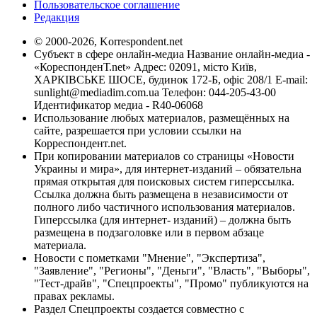
Пользовательское соглашение
Редакция
© 2000-2026, Korrespondent.net
Субъект в сфере онлайн-медиа Название онлайн-медиа -
«КореспонденТ.net» Адрес: 02091, місто Київ,
ХАРКІВСЬКЕ ШОСЕ, будинок 172-Б, офіс 208/1 E-mail:
sunlight@mediadim.com.ua
Телефон: 044-205-43-00
Идентификатор медиа - R40-06068
Использование любых материалов, размещённых на
сайте, разрешается при условии ссылки на
Корреспондент.net.
При копировании материалов со страницы «Новости
Украины и мира», для интернет-изданий – обязательна
прямая открытая для поисковых систем гиперссылка.
Ссылка должна быть размещена в независимости от
полного либо частичного использования материалов.
Гиперссылка (для интернет- изданий) – должна быть
размещена в подзаголовке или в первом абзаце
материала.
Новости с пометками "Мнение", "Экспертиза",
"Заявление", "Регионы", "Деньги", "Власть", "Выборы",
"Тест-драйв", "Спецпроекты", "Промо" публикуются на
правах рекламы.
Раздел Спецпроекты создается совместно с