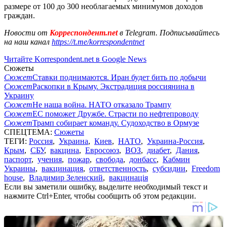
размере от 100 до 300 необлагаемых минимумов доходов
граждан.
Новости от
Корреспондент.net
в Telegram. Подписывайтесь
на наш канал
https://t.me/korrespondentnet
Читайте Korrespondent.net в Google News
Сюжеты
Сюжет
Ставки поднимаются. Иран будет бить по добычи
Сюжет
Раскопки в Крыму. Экстрадиция россиянина в
Украину
Сюжет
Не наша война. НАТО отказало Трампу
Сюжет
ЕС поможет Дружбе. Страсти по нефтепроводу
Сюжет
Трамп собирает команду. Судоходство в Ормузе
СПЕЦТЕМА:
Сюжеты
ТЕГИ:
Россия
,
Украина
,
Киев
,
НАТО
,
Украина-Россия
,
Крым
,
СБУ
,
вакцина
,
Евросоюз
,
ВОЗ
,
диабет
,
Дания
,
паспорт
,
учения
,
пожар
,
свобода
,
донбасс
,
Кабмин
Украины
,
вакцинация
,
ответственность
,
субсидии
,
Freedom
house
,
Владимир Зеленский
,
вакцинація
Если вы заметили ошибку, выделите необходимый текст и
нажмите Ctrl+Enter, чтобы сообщить об этом редакции.