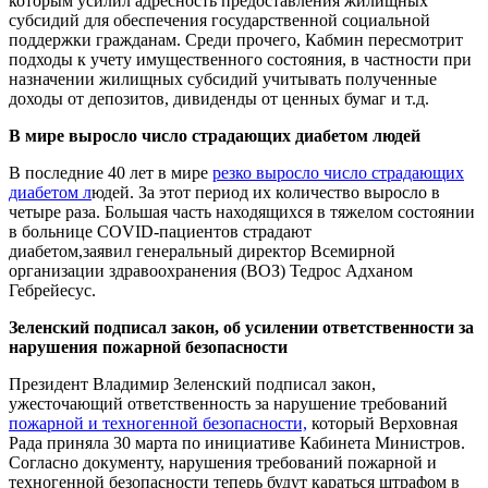
которым усилил адресность предоставления жилищных
субсидий для обеспечения государственной социальной
поддержки гражданам. Среди прочего, Кабмин пересмотрит
подходы к учету имущественного состояния, в частности при
назначении жилищных субсидий учитывать полученные
доходы от депозитов, дивиденды от ценных бумаг и т.д.
В мире выросло число страдающих диабетом людей
В последние 40 лет в мире
резко выросло число страдающих
диабетом л
юдей. За этот период их количество выросло в
четыре раза. Большая часть находящихся в тяжелом состоянии
в больнице COVID-пациентов страдают
диабетом,заявил генеральный директор Всемирной
организации здравоохранения (ВОЗ) Тедрос Адханом
Гебрейесус.
Зеленский подписал закон, об усилении ответственности за
нарушения пожарной безопасности
Президент Владимир Зеленский подписал закон,
ужесточающий ответственность за нарушение требований
пожарной и техногенной безопасности,
который Верховная
Рада приняла 30 марта по инициативе Кабинета Министров.
Согласно документу, нарушения требований пожарной и
техногенной безопасности теперь будут караться штрафом в