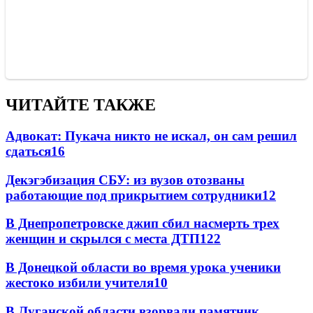
ЧИТАЙТЕ ТАКЖЕ
Адвокат: Пукача никто не искал, он сам решил
сдаться
16
Декэгэбизация СБУ: из вузов отозваны
работающие под прикрытием сотрудники
12
В Днепропетровске джип сбил насмерть трех
женщин и скрылся с места ДТП
12
2
В Донецкой области во время урока ученики
жестоко избили учителя
10
В Луганской области взорвали памятник