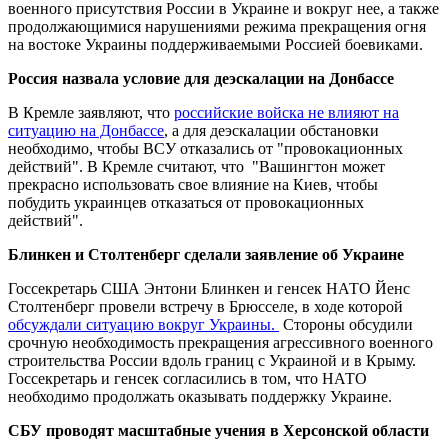
военного присутствия России в Украине и вокруг нее, а также
продолжающимися нарушениями режима прекращения огня
на востоке Украины поддерживаемыми Россией боевиками.
Россия назвала условие для
деэскалации на Донбассе
В Кремле заявляют, что
российские войска не влияют на
ситуацию на Донбассе
, а для деэскалации обстановки
необходимо, чтобы ВСУ отказались от "провокационных
действий". В Кремле считают, что "Вашингтон может
прекрасно использовать свое влияние на Киев, чтобы
побудить украинцев отказаться от провокационных
действий".
Блинкен и Столтенберг
сделали заявление об Украине
Госсекретарь США Энтони Блинкен и генсек НАТО Йенс
Столтенберг провели встречу в Брюсселе, в ходе которой
обсуждали ситуацию вокруг Украины.
Стороны обсудили
срочную необходимость прекращения агрессивного военного
строительства России вдоль границ с Украиной и в Крыму.
Госсекретарь и генсек согласились в том, что НАТО
необходимо продолжать оказывать поддержку Украине.
СБУ проводят масштабные учения в Херсонской области