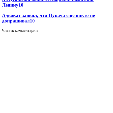
Ленину
10
Адвокат заявил, что Пукача еще никто не
допрашивал
10
Читать комментарии