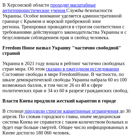
В Херсонской области
проходят масштабные
антитеррористические учения
Службы безопасности
Украины. Особое внимание уделяется административной
границе с Крымом и морской прибрежной зоне
региона. Тренировки проводятся в строгом соответствии с
требованиями действующего законодательства Украины и с
безусловным соблюдением прав и свобод человека.
Freedom
House
назвал Украину "частично свободной"
страной
Украина в 2021 году вошла в рейтинг частично свободных
стран мира. Об этом
сказано
в ежегодном исследовании
Состояние свободы в мире FreedomHouse. В частности, по
шкале демократической свободы Украина набрала 60 из 100
возможных баллов, в том числе 26 из 40 в сфере
политических прав и 34 из 60 в разрезе гражданских свобод.
Власти Киева продлили жесткий карантин в городе
В столице
продлили строгие карантинные ограничения
до 30
апреля. По словам городского главы, иначе медицинская
система Киева не справится с таким количеством больных и
будет еще больше смертей. Общее число инфицированных в
Киеве достигло 180 066 человек.