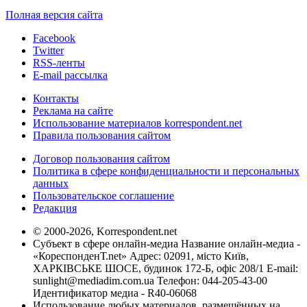
Полная версия сайта
Facebook
Twitter
RSS-ленты
E-mail рассылка
Контакты
Реклама на сайте
Использование материалов korrespondent.net
Правила пользования сайтом
Договор пользования сайтом
Политика в сфере конфиденциальности и персональных
данных
Пользовательское соглашение
Редакция
© 2000-2026, Korrespondent.net
Субъект в сфере онлайн-медиа Название онлайн-медиа -
«КореспонденТ.net» Адрес: 02091, місто Київ,
ХАРКІВСЬКЕ ШОСЕ, будинок 172-Б, офіс 208/1 E-mail:
sunlight@mediadim.com.ua
Телефон: 044-205-43-00
Идентификатор медиа - R40-06068
Использование любых материалов, размещённых на