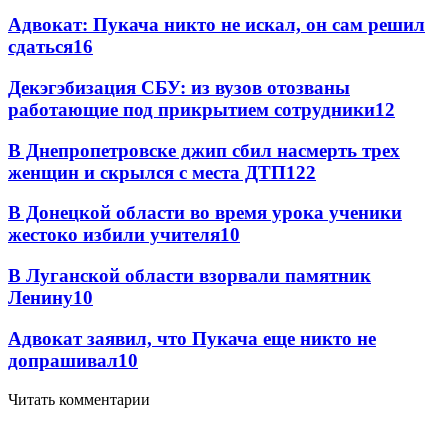
Адвокат: Пукача никто не искал, он сам решил
сдаться
16
Декэгэбизация СБУ: из вузов отозваны
работающие под прикрытием сотрудники
12
В Днепропетровске джип сбил насмерть трех
женщин и скрылся с места ДТП
12
2
В Донецкой области во время урока ученики
жестоко избили учителя
10
В Луганской области взорвали памятник
Ленину
10
Адвокат заявил, что Пукача еще никто не
допрашивал
10
Читать комментарии