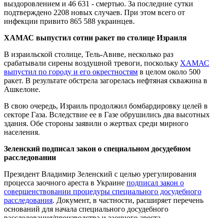
выздоровлением и 46 631 - смертью. За последние сутки
подтверждено 2208 новых случаев. При этом всего от
инфекции привито 865 588 украинцев.
ХАМАС выпустил сотни ракет по столице Израиля
В израильской столице, Тель-Авиве, несколько раз
срабатывали сирены воздушной тревоги, поскольку
ХАМАС
выпустил по городу и его окрестностям
в целом около 500
ракет. В результате обстрела загорелась нефтяная скважина в
Ашкелоне.
В свою очередь, Израиль продолжил бомбардировку целей в
секторе Газа. Вследствие ее в Газе обрушились два высотных
здания. Обе стороны заявили о жертвах среди мирного
населения.
Зеленский подписал закон о специальном досудебном
расследовании
Президент Владимир Зеленский с целью урегулирования
процесса заочного ареста в Украине
подписал закон о
совершенствовании процедуры специального досудебного
расследования
. Документ, в частности, расширяет перечень
оснований для начала специального досудебного
расследования/производства и заочного ареста