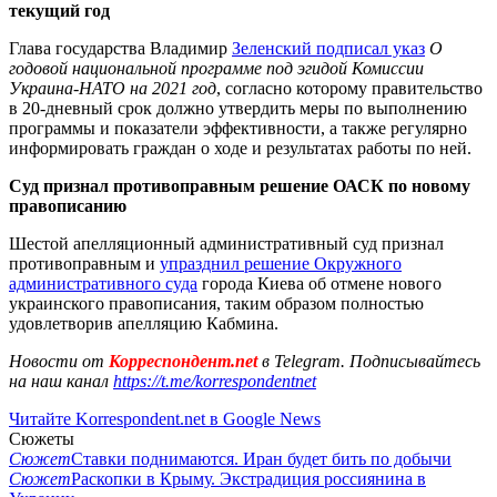
текущий год
Глава государства Владимир
Зеленский подписал указ
О
годовой национальной программе под эгидой Комиссии
Украина-НАТО на 2021 год
, согласно которому правительство
в 20-дневный срок должно утвердить меры по выполнению
программы и показатели эффективности, а также регулярно
информировать граждан о ходе и результатах работы по ней.
Суд признал противоправным решение ОАСК по новому
правописанию
Шестой апелляционный административный суд признал
противоправным и
упразднил решение Окружного
административного суда
города Киева об отмене нового
украинского правописания, таким образом полностью
удовлетворив апелляцию Кабмина.
Новости от
Корреспондент.net
в Telegram. Подписывайтесь
на наш канал
https://t.me/korrespondentnet
Читайте Korrespondent.net в Google News
Сюжеты
Сюжет
Ставки поднимаются. Иран будет бить по добычи
Сюжет
Раскопки в Крыму. Экстрадиция россиянина в