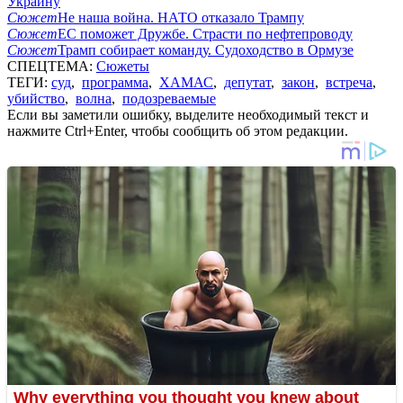
Украину
Сюжет
Не наша война. НАТО отказало Трампу
Сюжет
ЕС поможет Дружбе. Страсти по нефтепроводу
Сюжет
Трамп собирает команду. Судоходство в Ормузе
СПЕЦТЕМА:
Сюжеты
ТЕГИ:
суд
,
программа
,
ХАМАС
,
депутат
,
закон
,
встреча
,
убийство
,
волна
,
подозреваемые
Если вы заметили ошибку, выделите необходимый текст и
нажмите Ctrl+Enter, чтобы сообщить об этом редакции.