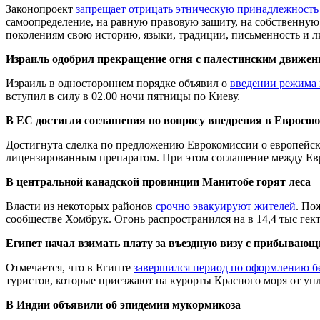
Законопроект
запрещает отрицать этническую принадлежност
самоопределение, на равную правовую защиту, на собственную
поколениям свою историю, языки, традиции, письменность и л
Израиль одобрил прекращение огня с палестинским движ
Израиль в одностороннем порядке объявил о
введении режима 
вступил в силу в 02.00 ночи пятницы по Киеву.
В ЕС достигли соглашения по вопросу внедрения в Евросо
Достигнута сделка по предложению Еврокомиссии о европейс
лицензированным препаратом. При этом соглашение между Евр
В центральной канадской провинции Манитобе горят леса
Власти из некоторых районов
срочно эвакуируют жителей
. По
сообществе Хомбрук. Огонь распространился на в 14,4 тыс гек
Египет начал взимать плату за въездную визу с прибывающ
Отмечается, что в Египте
завершился период по оформлению б
туристов, которые приезжают на курорты Красного моря от уп
В Индии
объявили об эпидемии мукормикоза