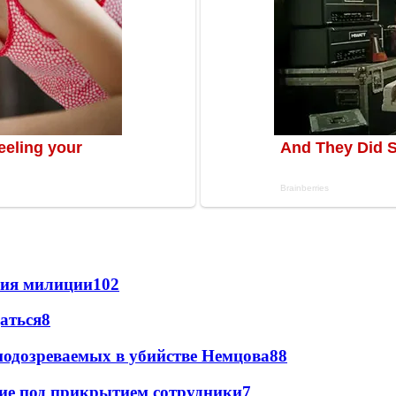
ния милиции
10
2
даться
8
подозреваемых в убийстве Немцова
8
8
щие под прикрытием сотрудники
7