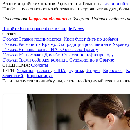
Власти индийских штатов Раджастан и Телангана
заявили об э
Наибольшую опасность заболевание представляет людям, больн
Новости от
Корреспондент.net
в Telegram. Подписывайтесь н
Читайте Korrespondent.net в Google News
Сюжеты
Сюжет
Ставки поднимаются. Иран будет бить по добычи
Сюжет
Раскопки в Крыму. Экстрадиция россиянина в Украину
Сюжет
Не наша война. НАТО отказало Трампу
Сюжет
ЕС поможет Дружбе. Страсти по нефтепроводу
Сюжет
Трамп собирает команду. Судоходство в Ормузе
СПЕЦТЕМА:
Сюжеты
ТЕГИ:
Украина
,
налоги
,
США
,
туризм
,
Индия
,
Евросоюз
,
К
Зеленский
,
Коронавирус
Если вы заметили ошибку, выделите необходимый текст и нажми