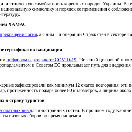
ь
или этническую самобытность коренных народов Украины. В те
 национальную символику и порядок ее применения с соблюдени
итературу.
ением ХАМАС
прекращения огня
, а с ним – и операции Страж стен в секторе
юзе сертификатов вакцинации
ком
цифровом сертификате COVID-19.
"Зеленый цифровой пропус
опарламентом и Советом ЕС прокладывает путь для внедрения 
жарные зафиксировали как минимум 12 очагов возгорания, эти 
тар, протяженность пожара более 80 километров, а ширина около
их в страну туристов
есплатных виз
для иностранных гостей. В прошлом году Кабине
латы визовых сборов во время пандемии.