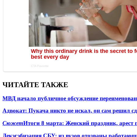
ЧИТАЙТЕ ТАКЖЕ
МВД начало публичное обсуждение переименова
Адвокат: Пукача никто не искал, он сам решил с
Сюжет
Итоги 8 марта: Женский праздник, арест 
Декэгэбизация СБУ: из вузов отозваны работаю