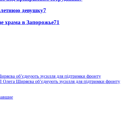
0-летнюю девушку
7
ве храма в Запорожье
7
1
П Олега Ширяєва об’єднують зусилля для підтримки фронту
давшие