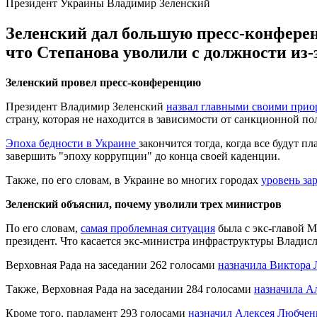
Президент Украины Владимир Зеленский
Зеленский дал большую пресс-конференц
что Степанова уволили с должности из-
Зеленский провел пресс-конференцию
Президент Владимир Зеленский
назвал главными своими прио
страну, которая не находится в зависимости от санкционной по
Эпоха бедности в Украине
закончится тогда, когда все будут 
завершить "эпоху коррупции" до конца своей каденции.
Также, по его словам, в Украине во многих городах
уровень за
Зеленский объяснил, почему уволили трех министров
По его словам,
самая проблемная ситуация
была с экс-главой М
президент. Что касается экс-министра инфраструктуры Владисл
Верховная Рада на заседании 262 голосами
назначила Виктора
Также, Верховная Рада на заседании 284 голосами
назначила А
Кроме того, парламент 293 голосами
назначил Алексея Любчен