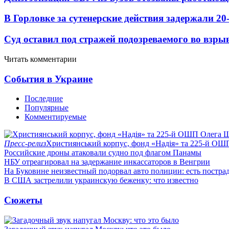
В Горловке за сутенерские действия задержали 2
Суд оставил под стражей подозреваемого во взры
Читать комментарии
События в Украине
Последние
Популярные
Комментируемые
Пресс-релиз
Християнський корпус, фонд «Надія» та 225-й ОШ
Российские дроны атаковали судно под флагом Панамы
НБУ отреагировал на задержание инкассаторов в Венгрии
На Буковине неизвестный подорвал авто полиции: есть постра
В США застрелили украинскую беженку: что известно
Сюжеты