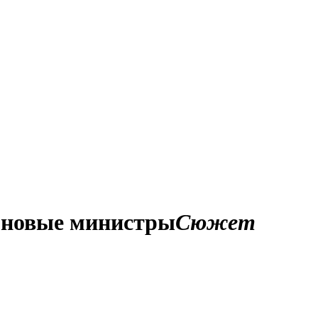
и новые министры
Сюжет