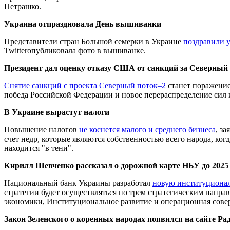
Петрашко.
Украина отпраздновала День вышиванки
Представители стран Большой семерки в Украине
поздравили 
Twitterопубликовала фото в вышиванке.
Президент дал оценку отказу США от санкций за Северный 
Снятие санкций с проекта Северный поток–2
станет поражение
победа Российской Федерации и новое перераспределение сил и
В Украине вырастут налоги
Повышение налогов
не коснется малого и среднего бизнеса
, з
счет недр, которые являются собственностью всего народа, когд
находится "в тени".
Кирилл Шевченко рассказал о дорожной карте НБУ до 2025 
Национальный банк Украины разработал
новую институционал
стратегии будет осуществляться по трем стратегическим напр
экономики, Институциональное развитие и операционная сове
Закон Зеленского о коренных народах появился на сайте Ра