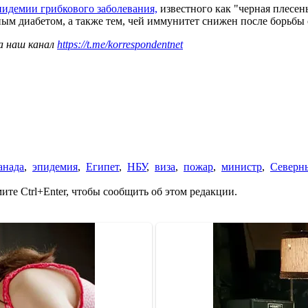
пидемии грибкового заболевания,
известного как "черная плесе
ым диабетом, а также тем, чей иммунитет снижен после борьбы 
а наш канал
https://t.me/korrespondentnet
анада
,
эпидемия
,
Египет
,
НБУ
,
виза
,
пожар
,
министр
,
Северн
те Ctrl+Enter, чтобы сообщить об этом редакции.