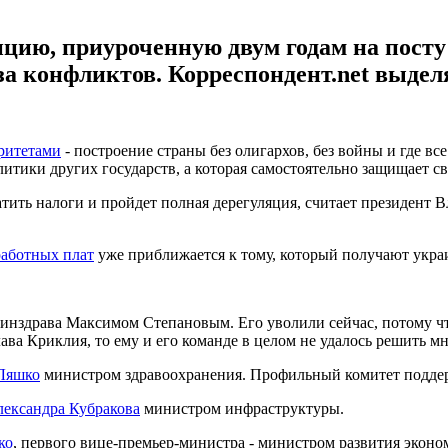
ию, приуроченную двум годам на посту п
за конфликтов. Корреспондент.net выдел
ритетами
- построение страны без олигархов, без войны и где все
литики других государств, а которая самостоятельно защищает св
платить налоги и пройдет полная дерегуляция, считает президент
работных плат
уже приближается к тому, который получают укра
инздрава Максимом Степановым. Его уволили сейчас, потому чт
ава Криклия, то ему и его команде в целом не удалось решить 
 Ляшко
министром здравоохранения. Профильный комитет поддер
лександра Кубракова
министром инфраструктуры.
ко
, первого вице-премьер-министра - министром развития экон