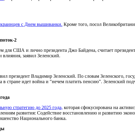
украинцев с Днем вышиванки.
Кроме того, посол Великобритани
поток-2
м для США и лично президента Джо Байдена, считает президент.
 влияния, заявил Зеленский.
аявил президент Владимир Зеленский. По словам Зеленского, госу
а в стране идет война и "нечем платить пенсию". Зеленский подче
года
ьную стратегию до 2025 года,
которая с​фокусирована на актив
авлениям развития: Содействие восстановлению и развитию эко
ршенство Национального банка.
ды