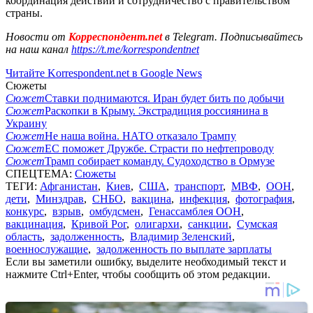
координация действий и сотрудничество с правительством
страны.
Новости от
Корреспондент.net
в Telegram. Подписывайтесь
на наш канал
https://t.me/korrespondentnet
Читайте Korrespondent.net в Google News
Сюжеты
Сюжет
Ставки поднимаются. Иран будет бить по добычи
Сюжет
Раскопки в Крыму. Экстрадиция россиянина в
Украину
Сюжет
Не наша война. НАТО отказало Трампу
Сюжет
ЕС поможет Дружбе. Страсти по нефтепроводу
Сюжет
Трамп собирает команду. Судоходство в Ормузе
СПЕЦТЕМА:
Сюжеты
ТЕГИ:
Афганистан
,
Киев
,
США
,
транспорт
,
МВФ
,
ООН
,
дети
,
Минздрав
,
СНБО
,
вакцина
,
инфекция
,
фотография
,
конкурс
,
взрыв
,
омбудсмен
,
Генассамблея ООН
,
вакцинация
,
Кривой Рог
,
олигархи
,
санкции
,
Сумская
область
,
задолженность
,
Владимир Зеленский
,
военнослужащие
,
задолженность по выплате зарплаты
Если вы заметили ошибку, выделите необходимый текст и
нажмите Ctrl+Enter, чтобы сообщить об этом редакции.