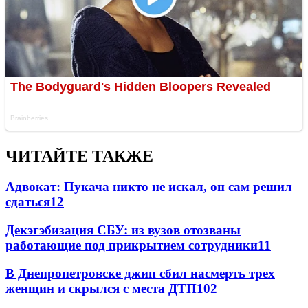
ЧИТАЙТЕ ТАКЖЕ
Адвокат: Пукача никто не искал, он сам решил
сдаться
12
Декэгэбизация СБУ: из вузов отозваны
работающие под прикрытием сотрудники
11
В Днепропетровске джип сбил насмерть трех
женщин и скрылся с места ДТП
10
2