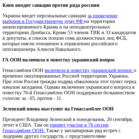
Киев вводит санкции против ряда россиян
Украина введет персональные санкции
за проведение
выборов в Государственную думу РФ
на территории
аннексированного Крыма и на неподконтрольных
территориях Донбасса. Кроме 53 членов ТИК и 33 кандидатов
в депутаты, в список попали семь должностных лиц ФСБ,
которые имели отношение к отравлению российского
оппозиционера Алексея Навального.
ГА ООН включила в повестку украинский вопрос
Генассамблея ООН
включила в повестку украинский вопрос
о
временно оккупированных Россией территориях Украины.
При этом Россия трижды подряд обжаловала этот пункт перед
началом заседания. Однако включение украинского вопроса в
повестку 76-й Генассамблеи ООН поддержали большинством
голосов: за - 65, против - 11.
Зеленский вновь выступит на Генассамблее ООН
Президент Владимир Зеленский в понедельник, 20 сентября,
летит в США. Там он
примет участие в 76 сессии
Генассамблее ООН.
Также у запланирован ряд встреч с
лидерами других государств, с представителями