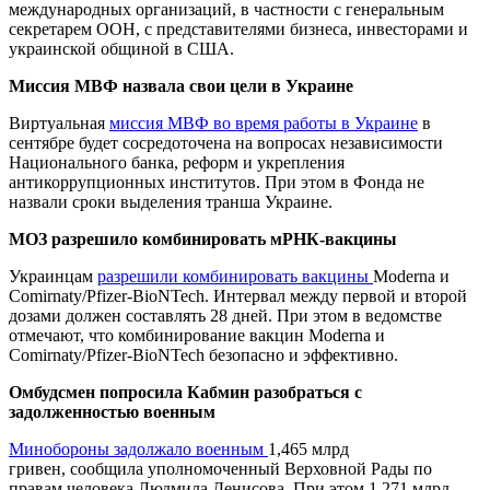
международных организаций, в частности с генеральным
секретарем ООН, с представителями бизнеса, инвесторами и
украинской общиной в США.
Миссия МВФ назвала свои цели в Украине
Виртуальная
миссия МВФ во время работы в Украине
в
сентябре будет сосредоточена на вопросах независимости
Национального банка, реформ и укрепления
антикоррупционных институтов. При этом в Фонда не
назвали сроки выделения транша Украине.
МОЗ разрешило комбинировать мРНК-вакцины
Украинцам
разрешили комбинировать вакцины
Moderna и
Comirnaty/Pfizer-BioNTech. Интервал между первой и второй
дозами должен составлять 28 дней. При этом в ведомстве
отмечают, что комбинирование вакцин Moderna и
Comirnaty/Pfizer-BioNTech безопасно и эффективно.
Омбудсмен попросила Кабмин разобраться с
задолженностью военным
Минобороны задолжало военным
1,465 млрд
гривен, сообщила уполномоченный Верховной Рады по
правам человека Людмила Денисова. При этом 1,271 млрд