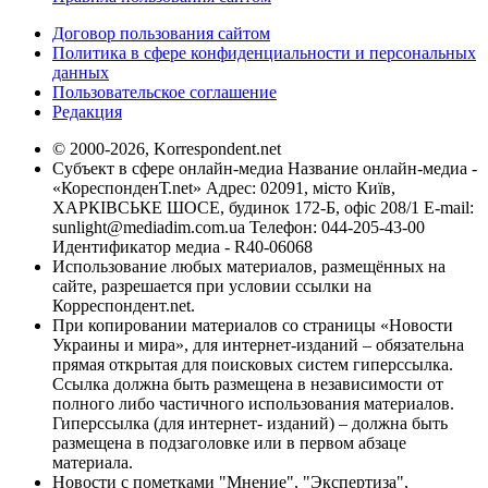
Договор пользования сайтом
Политика в сфере конфиденциальности и персональных
данных
Пользовательское соглашение
Редакция
© 2000-2026, Korrespondent.net
Субъект в сфере онлайн-медиа Название онлайн-медиа -
«КореспонденТ.net» Адрес: 02091, місто Київ,
ХАРКІВСЬКЕ ШОСЕ, будинок 172-Б, офіс 208/1 E-mail:
sunlight@mediadim.com.ua
Телефон: 044-205-43-00
Идентификатор медиа - R40-06068
Использование любых материалов, размещённых на
сайте, разрешается при условии ссылки на
Корреспондент.net.
При копировании материалов со страницы «Новости
Украины и мира», для интернет-изданий – обязательна
прямая открытая для поисковых систем гиперссылка.
Ссылка должна быть размещена в независимости от
полного либо частичного использования материалов.
Гиперссылка (для интернет- изданий) – должна быть
размещена в подзаголовке или в первом абзаце
материала.
Новости с пометками "Мнение", "Экспертиза",