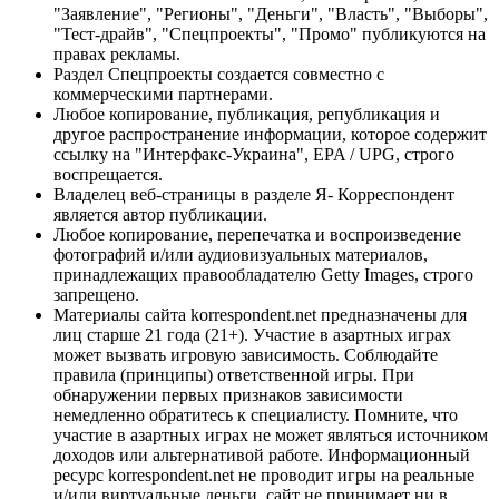
"Заявление", "Регионы", "Деньги", "Власть", "Выборы",
"Тест-драйв", "Спецпроекты", "Промо" публикуются на
правах рекламы.
Раздел Спецпроекты создается совместно с
коммерческими партнерами.
Любое копирование, публикация, републикация и
другое распространение информации, которое содержит
ссылку на "Интерфакс-Украина", EPA / UPG, строго
воспрещается.
Владелец веб-страницы в разделе Я- Корреспондент
является автор публикации.
Любое копирование, перепечатка и воспроизведение
фотографий и/или аудиовизуальных материалов,
принадлежащих правообладателю Getty Images, строго
запрещено.
Материалы сайта korrespondent.net предназначены для
лиц старше 21 года (21+). Участие в азартных играх
может вызвать игровую зависимость. Соблюдайте
правила (принципы) ответственной игры. При
обнаружении первых признаков зависимости
немедленно обратитесь к специалисту. Помните, что
участие в азартных играх не может являться источником
доходов или альтернативой работе. Информационный
ресурс korrespondent.net не проводит игры на реальные
и/или виртуальные деньги, сайт не принимает ни в