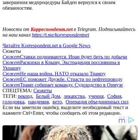
завершения медпроцедуры Байден вернулся к своим
обязанностям.
Новости от
Корреспондент.net
в Telegram. Подписывайтесь
на наш канал
https://t.me/korrespondentnet
Читайте Korrespondent.net в Google News
Сюжеты
Сюжет
Ставки поднимаются. Иран будет бить по добычи
Сюжет
Раскопки в Крыму. Экстрадиция россиянина в
Украину
Сюжет
Не наша война. НАТО отказало Трампу
Сюжет
ЕС поможет Дружбе. Страсти по нефтепроводу
Сюжет
Трамп собирает команду. Судоходство в Ормузе
СПЕЦТЕМА:
Сюжеты
ТЕГИ:
рекорд
,
Белый Дом
,
лекарства
,
учения
,
София
,
голодовка
,
пандемия
,
вето
,
Операция объединенных сил
Если вы заметили ошибку, выделите необходимый текст и
нажмите Ctrl+Enter, чтобы сообщить об этом редакции.