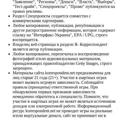
"Заявление", "Регионы", "Деньги", "Власть", "Выборы",
"Тест-драйв", "Спецпроекты", "Промо" публикуются на
правах рекламы.
Раздел Спецпроекты создается совместно с
коммерческими партнерами.
Любое копирование, публикация, републикация и
другое распространение информации, которое содержит
ссылку на "Интерфакс-Украина", EPA / UPG, строго
воспрещается.
Владелец веб-страницы в разделе Я- Корреспондент
является автор публикации.
Любое копирование, перепечатка и воспроизведение
фотографий и/или аудиовизуальных материалов,
принадлежащих правообладателю Getty Images, строго
запрещено.
Материалы сайта korrespondent.net предназначены для
лиц старше 21 года (21+). Участие в азартных играх
может вызвать игровую зависимость. Соблюдайте
правила (принципы) ответственной игры. При
обнаружении первых признаков зависимости
немедленно обратитесь к специалисту. Помните, что
участие в азартных играх не может являться источником
доходов или альтернативой работе. Информационный
ресурс korrespondent.net не проводит игры на реальные
и/или виртуальные деньги, сайт не принимает ни в