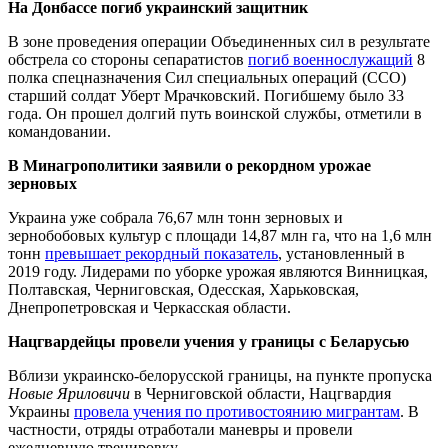
На Донбассе погиб украинский защитник
В зоне проведения операции Объединенных сил в результате
обстрела со стороны сепаратистов
погиб военнослужащий
8
полка спецназначения Сил специальных операций (ССО)
старший солдат Уберт Мрачковский. Погибшему было 33
года. Он прошел долгий путь воинской службы, отметили в
командовании.
В Минагрополитики заявили о рекордном урожае
зерновых
Украина уже собрала 76,67 млн тонн зерновых и
зернобобовых культур с площади 14,87 млн га, что на 1,6 млн
тонн
превышает рекордный показатель
, установленный в
2019 году. Лидерами по уборке урожая являются Винницкая,
Полтавская, Черниговская, Одесская, Харьковская,
Днепропетровская и Черкасская области.
Нацгвардейцы провели учения у границы с Беларусью
Вблизи украинско-белорусской границы, на пункте пропуска
Новые Яриловичи
в Черниговской области, Нацгвардия
Украины
провела учения по противостоянию мигрантам
. В
частности, отряды отработали маневры и провели
ежедневную тренировку.