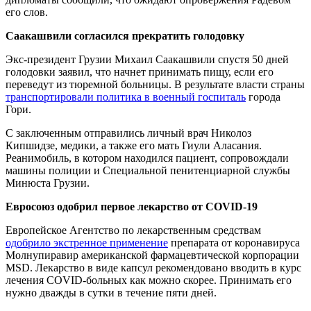
его слов.
Саакашвили согласился прекратить голодовку
Экс-президент Грузии Михаил Саакашвили спустя 50 дней
голодовки заявил, что начнет принимать пищу, если его
переведут из тюремной больницы. В результате власти страны
транспортировали политика в военный госпиталь
города
Гори.
С заключенным отправились личный врач Николоз
Кипшидзе, медики, а также его мать Гиули Аласания.
Реанимобиль, в котором находился пациент, сопровождали
машины полиции и Специальной пенитенциарной службы
Минюста Грузии.
Евросоюз одобрил первое лекарство от COVID-19
Европейское Агентство по лекарственным средствам
одобрило экстренное применение
препарата от коронавируса
Молнупиравир американской фармацевтической корпорации
MSD. Лекарство в виде капсул рекомендовано вводить в курс
лечения COVID-больных как можно скорее. Принимать его
нужно дважды в сутки в течение пяти дней.