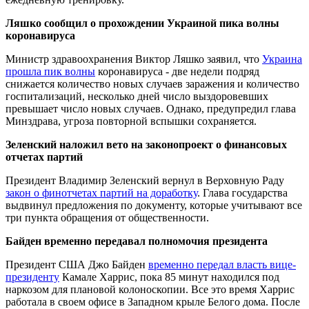
Ляшко сообщил о прохождении Украиной пика волны
коронавируса
Министр здравоохранения Виктор Ляшко заявил, что
Украина
прошла пик волны
коронавируса - две недели подряд
снижается количество новых случаев заражения и количество
госпитализаций, несколько дней число выздоровевших
превышает число новых случаев. Однако, предупредил глава
Минздрава, угроза повторной вспышки сохраняется.
Зеленский наложил вето на законопроект о финансовых
отчетах партий
Президент Владимир Зеленский вернул в Верховную Раду
закон о финотчетах партий на доработку
. Глава государства
выдвинул предложения по документу, которые учитывают все
три пункта обращения от общественности.
Байден временно передавал полномочия президента
Президент США Джо Байден
временно передал власть вице-
президенту
Камале Харрис, пока 85 минут находился под
наркозом для плановой колоноскопии. Все это время Харрис
работала в своем офисе в Западном крыле Белого дома. После