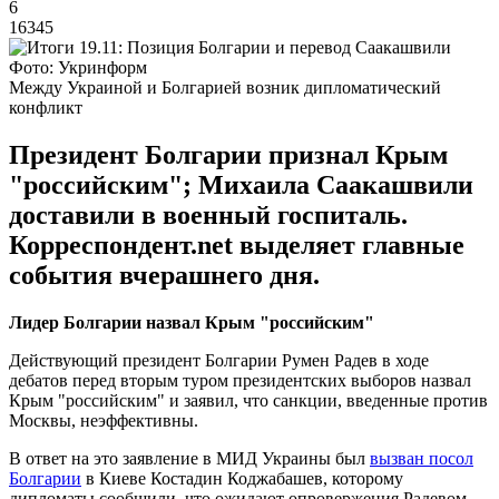
6
16345
Фото: Укринформ
Между Украиной и Болгарией возник дипломатический
конфликт
Президент Болгарии признал Крым
"российским"; Михаила Саакашвили
доставили в военный госпиталь.
Корреспондент.net выделяет главные
события вчерашнего дня.
Лидер Болгарии назвал Крым "российским"
Действующий президент Болгарии Румен Радев в ходе
дебатов перед вторым туром президентских выборов назвал
Крым "российским" и заявил, что санкции, введенные против
Москвы, неэффективны.
В ответ на это заявление в МИД Украины был
вызван посол
Болгарии
в Киеве Костадин Коджабашев, которому
дипломаты сообщили, что ожидают опровержения Радевом