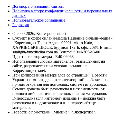
Договор пользования сайтом
Политика в сфере конфиденциальности и персональных
данных
Пользовательское соглашение
Редакция
© 2000-2026, Korrespondent.net
Субъект в сфере онлайн-медиа Название онлайн-медиа -
«КореспонденТ.net» Адрес: 02091, місто Київ,
ХАРКІВСЬКЕ ШОСЕ, будинок 172-Б, офіс 208/1 E-mail:
sunlight@mediadim.com.ua
Телефон: 044-205-43-00
Идентификатор медиа - R40-06068
Использование любых материалов, размещённых на
сайте, разрешается при условии ссылки на
Корреспондент.net.
При копировании материалов со страницы «Новости
Украины и мира», для интернет-изданий – обязательна
прямая открытая для поисковых систем гиперссылка.
Ссылка должна быть размещена в независимости от
полного либо частичного использования материалов.
Гиперссылка (для интернет- изданий) – должна быть
размещена в подзаголовке или в первом абзаце
материала.
Новости с пометками "Мнение", "Экспертиза",