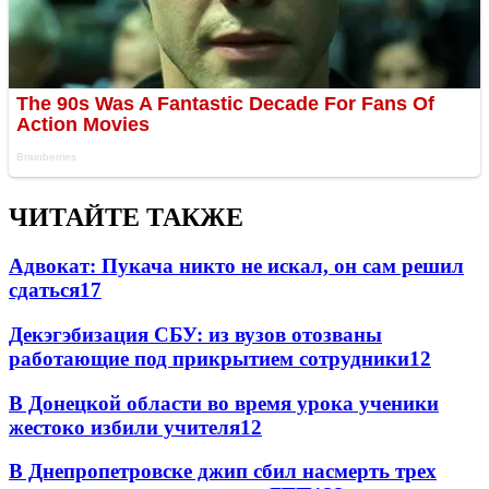
ЧИТАЙТЕ ТАКЖЕ
Адвокат: Пукача никто не искал, он сам решил
сдаться
17
Декэгэбизация СБУ: из вузов отозваны
работающие под прикрытием сотрудники
12
В Донецкой области во время урока ученики
жестоко избили учителя
12
В Днепропетровске джип сбил насмерть трех