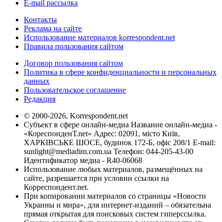
E-mail рассылка
Контакты
Реклама на сайте
Использование материалов korrespondent.net
Правила пользования сайтом
Договор пользования сайтом
Политика в сфере конфиденциальности и персональных
данных
Пользовательское соглашение
Редакция
© 2000-2026, Korrespondent.net
Субъект в сфере онлайн-медиа Название онлайн-медиа -
«КореспонденТ.net» Адрес: 02091, місто Київ,
ХАРКІВСЬКЕ ШОСЕ, будинок 172-Б, офіс 208/1 E-mail:
sunlight@mediadim.com.ua
Телефон: 044-205-43-00
Идентификатор медиа - R40-06068
Использование любых материалов, размещённых на
сайте, разрешается при условии ссылки на
Корреспондент.net.
При копировании материалов со страницы «Новости
Украины и мира», для интернет-изданий – обязательна
прямая открытая для поисковых систем гиперссылка.