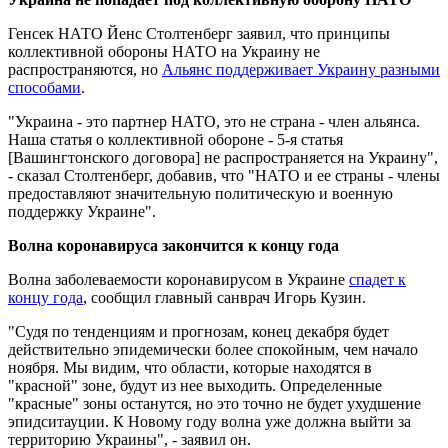
Генсек НАТО Йенс Столтенберг заявил, что принципы
коллективной обороны НАТО на Украину не
распространяются, но
Альянс поддерживает Украину разными
способами
.
"Украина - это партнер НАТО, это не страна - член альянса.
Наша статья о коллективной обороне - 5-я статья
[Вашингтонского договора] не распространяется на Украину",
- сказал Столтенберг, добавив, что "НАТО и ее страны - члены
предоставляют значительную политическую и военную
поддержку Украине".
Волна коронавируса закончится к концу года
Волна заболеваемости коронавирусом в Украине
спадет к
концу года
, сообщил главный санврач Игорь Кузин.
"Судя по тенденциям и прогнозам, конец декабря будет
действительно эпидемически более спокойным, чем начало
ноября. Мы видим, что области, которые находятся в
"красной" зоне, будут из нее выходить. Определенные
"красные" зоны останутся, но это точно не будет ухудшение
эпидситауции. К Новому году волна уже должна выйти за
территорию Украины", - заявил он.