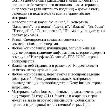
Ссылка должна быть размещена в независимости от
полного либо частичного использования материалов.
Гиперссылка (для интернет- изданий) – должна быть
размещена в подзаголовке или в первом абзаце
материала.
Новости с пометками "Мнение", "Экспертиза",
"Заявление", "Регионы", "Деньги", "Власть", "Выборы",
"Тест-драйв", "Спецпроекты", "Промо" публикуются на
правах рекламы.
Раздел Спецпроекты создается совместно с
коммерческими партнерами.
Любое копирование, публикация, републикация и
другое распространение информации, которое содержит
ссылку на "Интерфакс-Украина", EPA / UPG, строго
воспрещается.
Владелец веб-страницы в разделе Я- Корреспондент
является автор публикации.
Любое копирование, перепечатка и воспроизведение
фотографий и/или аудиовизуальных материалов,
принадлежащих правообладателю Getty Images, строго
запрещено.
Материалы сайта korrespondent.net предназначены для
лиц старше 21 года (21+). Участие в азартных играх
может вызвать игровую зависимость. Соблюдайте
правила (принципы) ответственной игры. При