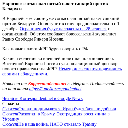
Евросоюз согласовал пятый пакет санкций против
Беларуси
В Европейском союзе уже согласован пятый пакет санкций
против Беларуси. Он вступит в силу предположительно с 1
декабря.
Ограничения будут наложены на 28 человек
и
организаций. Об этом сообщает брюссельский журналист
Радио Свободы Рикард Йозвяк.
Как новые власти ФРГ будут говорить с РФ
Какие изменения во внешней политике по отношению к
Восточной Европе и России сулит коалиционный договор
нового правительства ФРГ?
Немецкие эксперты поделились
своими наблюдениями
.
Новости от
Корреспондент.net
в Telegram. Подписывайтесь
на наш канал
https://t.me/korrespondentnet
Читайте Korrespondent.net в Google News
Сюжеты
Сюжет
Ставки поднимаются. Иран будет бить по добычи
Сюжет
Раскопки в Крыму. Экстрадиция россиянина в
Украину
Сюжет
Не наша война. НАТО отказало Трампу