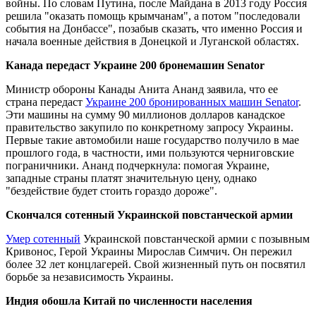
войны. По словам Путина, после Майдана в 2013 году Россия
решила "оказать помощь крымчанам", а потом "последовали
события на Донбассе", позабыв сказать, что именно Россия и
начала военные действия в Донецкой и Луганской областях.
Канада передаст Украине 200 бронемашин Senator
Министр обороны Канады Анита Ананд заявила, что ее
страна передаст
Украине 200 бронированных машин Senator
.
Эти машины на сумму 90 миллионов долларов канадское
правительство закупило по конкретному запросу Украины.
Первые такие автомобили наше государство получило в мае
прошлого года, в частности, ими пользуются черниговские
пограничники. Ананд подчеркнула: помогая Украине,
западные страны платят значительную цену, однако
"бездействие будет стоить гораздо дороже".
Скончался сотенный Украинской повстанческой армии
Умер сотенный
Украинской повстанческой армии с позывным
Кривонос, Герой Украины Мирослав Симчич. Он пережил
более 32 лет концлагерей. Свой жизненный путь он посвятил
борьбе за независимость Украины.
Индия обошла Китай по численности населения