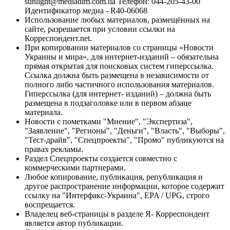
sunlight@mediadim.com.ua
Телефон: 044-205-43-00
Идентификатор медиа - R40-06068
Использование любых материалов, размещённых на
сайте, разрешается при условии ссылки на
Корреспондент.net.
При копировании материалов со страницы «Новости
Украины и мира», для интернет-изданий – обязательна
прямая открытая для поисковых систем гиперссылка.
Ссылка должна быть размещена в независимости от
полного либо частичного использования материалов.
Гиперссылка (для интернет- изданий) – должна быть
размещена в подзаголовке или в первом абзаце
материала.
Новости с пометками "Мнение", "Экспертиза",
"Заявление", "Регионы", "Деньги", "Власть", "Выборы",
"Тест-драйв", "Спецпроекты", "Промо" публикуются на
правах рекламы.
Раздел Спецпроекты создается совместно с
коммерческими партнерами.
Любое копирование, публикация, републикация и
другое распространение информации, которое содержит
ссылку на "Интерфакс-Украина", EPA / UPG, строго
воспрещается.
Владелец веб-страницы в разделе Я- Корреспондент
является автор публикации.