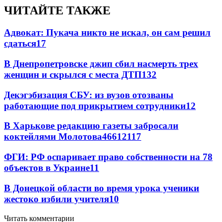
ЧИТАЙТЕ ТАКЖЕ
Адвокат: Пукача никто не искал, он сам решил
сдаться
17
В Днепропетровске джип сбил насмерть трех
женщин и скрылся с места ДТП
13
2
Декэгэбизация СБУ: из вузов отозваны
работающие под прикрытием сотрудники
12
В Харькове редакцию газеты забросали
коктейлями Молотова
466
12
117
ФГИ: РФ оспаривает право собственности на 78
объектов в Украине
11
В Донецкой области во время урока ученики
жестоко избили учителя
10
Читать комментарии