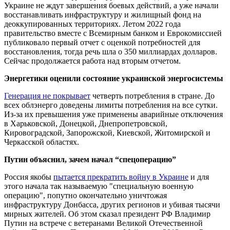
Украине не ждут завершения боевых действий, а уже начали
восстанавливать инфраструктуру и жилищный фонд на
деоккупированных территориях. Летом 2022 года
правительство вместе с Всемирным банком и Еврокомиссией
публиковало первый отчет с оценкой потребностей для
восстановления, тогда речь шла о 350 миллиардах долларов.
Сейчас продолжается работа над вторым отчетом.
Энергетики оценили состояние украинской энергосистемы
Генерация не покрывает
четверть потребления в стране. До
всех облэнерго доведены лимиты потребления на все сутки.
Из-за их превышения уже применены аварийные отключения
в Харьковской, Донецкой, Днепропетровской,
Кировоградской, Запорожской, Киевской, Житомирской и
Черкасской областях.
Путин объяснил, зачем начал “спецоперацию”
Россия якобы
пытается прекратить войну в Украине
и для
этого начала так называемую "специальную военную
операцию", попутно окончательно уничтожая
инфраструктуру Донбасса, других регионов и убивая тысячи
мирных жителей. Об этом сказал президент РФ Владимир
Путин на встрече с ветеранами Великой Отечественной