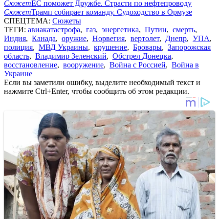
Сюжет
ЕС поможет Дружбе. Страсти по нефтепроводу
Сюжет
Трамп собирает команду. Судоходство в Ормузе
СПЕЦТЕМА:
Сюжеты
ТЕГИ:
авиакатастрофа
,
газ
,
энергетика
,
Путин
,
смерть
,
Индия
,
Канада
,
оружие
,
Норвегия
,
вертолет
,
Днепр
,
УПА
,
полиция
,
МВД Украины
,
крушение
,
Бровары
,
Запорожская
область
,
Владимир Зеленский
,
Обстрел Донецка
,
восстановление
,
вооружение
,
Война с Россией
,
Война в
Украине
Если вы заметили ошибку, выделите необходимый текст и
нажмите Ctrl+Enter, чтобы сообщить об этом редакции.