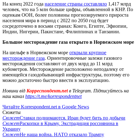
На конец 2022 года
население страны составляло
1,417 млрд
человек, что на 5 млн больше цифры, объявленной в КНР. По
оценкам ООН, более половины прогнозируемого прироста
населения мира в период с 2022 по 2050 год будет
сосредоточено в восьми странах: Конго, Египте, Эфиопии,
Индии, Нигерии, Пакистане, Филиппинах и Танзании.
Большое месторождение газа открыто в Норвежском море
На шельфе в Норвежском море
открыли крупное
месторождение газа
. Ориентировочные залежи газового
месторождения составляют от двух млрд до 11 млрд
кубометров. Месторождение расположено неподалеку от
имеющейся газодобывающей инфраструктуры, поэтому его
можно достаточно быстро ввести в эксплуатацию.
Новини від
Корреспондент.net
в Telegram. Підписуйтесь на
наш канал
https://t.me/korrespondentnet
Читайте Korrespondent.net в Google News
Сюжеты
Сюжет
Ставки поднимаются. Иран будет бить по добычи
Сюжет
Раскопки в Крыму. Экстрадиция россиянина в
Украину
Сюжет
Не наша война. НАТО отказало Трампу