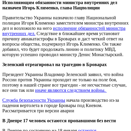
Исполняющим обязанности министра внутренних дел
назначен Игорь Клименко, глава Нацполиции
Правительство Украины назначило главу Национальной
полиции Игоря Клименко заместителем министра внутренних
дел и возложило на него
исполнение обязанностей министра
внутренних дел.
Следствие в ближайшее время установит
причину авиакатастрофы в Броварах и даст четкий ответ на
вопросы общества, подчеркнул Игорь Клименко. Он также
добавил, что будет продолжать линию и политику МВД,
которую успешно проводил министр Денис Монастырский.
Зеленский отреагировал на трагедию в Броварах
Президент Украины Владимир Зеленский заявил, что война
России против Украины проходит не только на поле боя,
поэтому в нашей стране все трагедии - не несчастные случаи,
все они так или
иначе являются следствием войны.
Служба безопасности Украины
начала производство из-за
падения вертолета в городе Бровары под Киевом.
Рассматривается три версии аварии
В Днепре 17 человек остаются пропавшими без вести
В Днепре по состоянию на 18 января
остаются