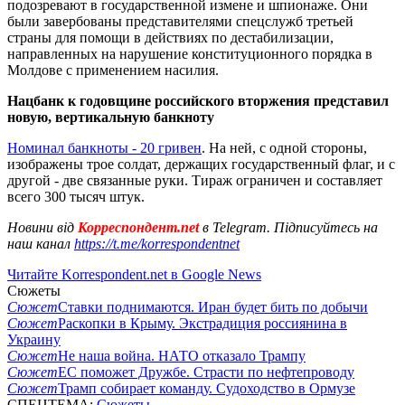
подозревают в государственной измене и шпионаже. Они
были завербованы представителями спецслужб третьей
страны для помощи в действиях по дестабилизации,
направленных на нарушение конституционного порядка в
Молдове с применением насилия.
Нацбанк к годовщине российского вторжения представил
новую, вертикальную банкноту
Номинал банкноты - 20 гривен
. На ней, с одной стороны,
изображены трое солдат, держащих государственный флаг, и с
другой - две связанные руки. Тираж ограничен и составляет
всего 300 тысяч штук.
Новини від
Корреспондент.net
в Telegram. Підписуйтесь на
наш канал
https://t.me/korrespondentnet
Читайте Korrespondent.net в Google News
Сюжеты
Сюжет
Ставки поднимаются. Иран будет бить по добычи
Сюжет
Раскопки в Крыму. Экстрадиция россиянина в
Украину
Сюжет
Не наша война. НАТО отказало Трампу
Сюжет
ЕС поможет Дружбе. Страсти по нефтепроводу
Сюжет
Трамп собирает команду. Судоходство в Ормузе
СПЕЦТЕМА:
Сюжеты