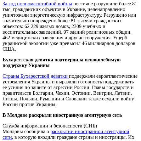
За год полномасштабной войны
россияне разрушили более 81
тыс. гражданских объектов в Украине, целенаправленно
уничтожали энергетическую инфраструктуру. Разрушено или
значительно повреждено более 81 тысячи гражданских
объектов: 62 229 жилых домов, 2309 учебных и
воспитательных заведений, 97 зданий религиозных общин,
462 медицинских заведения и другие сооружения. Ущерб
украинской экологии уже превысил 46 миллиардов долларов
США.
Бухарестская девятка подтвердила непоколебимую
поддержку Украины
Страны Бухарестской девятки
поддержали евроатлантические
устремления Украины и выразили готовность поддерживать
ее усилия по защите от агрессии России. Главы государств и
правительств Болгарии, Чехии, Эстонии, Венгрии, Латвии,
Литвы, Польши, Румынии и Словакии также осудили войну
России против Украины.
В Молдове раскрыли иностранную агентурную сеть
Служба информации и безопасности (СИБ)
Молдовы сообщила о
раскрытии иностранной агентурной
сети
, в которую входили граждане страны и иностранцы. Их