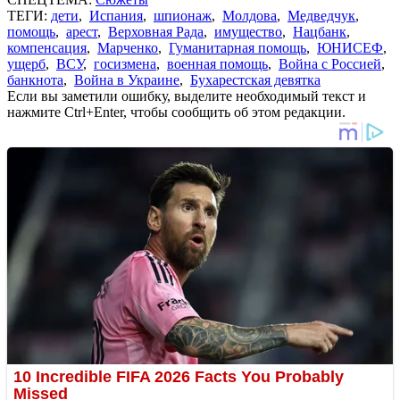
ТЕГИ:
дети
,
Испания
,
шпионаж
,
Молдова
,
Медведчук
,
помощь
,
арест
,
Верховная Рада
,
имущество
,
Нацбанк
,
компенсация
,
Марченко
,
Гуманитарная помощь
,
ЮНИСЕФ
,
ущерб
,
ВСУ
,
госизмена
,
военная помощь
,
Война с Россией
,
банкнота
,
Война в Украине
,
Бухарестская девятка
Если вы заметили ошибку, выделите необходимый текст и
нажмите Ctrl+Enter, чтобы сообщить об этом редакции.