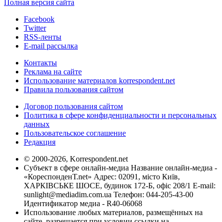
Полная версия сайта
Facebook
Twitter
RSS-ленты
E-mail рассылка
Контакты
Реклама на сайте
Использование материалов korrespondent.net
Правила пользования сайтом
Договор пользования сайтом
Политика в сфере конфиденциальности и персональных
данных
Пользовательское соглашение
Редакция
© 2000-2026, Korrespondent.net
Субъект в сфере онлайн-медиа Название онлайн-медиа -
«КореспонденТ.net» Адрес: 02091, місто Київ,
ХАРКІВСЬКЕ ШОСЕ, будинок 172-Б, офіс 208/1 E-mail:
sunlight@mediadim.com.ua
Телефон: 044-205-43-00
Идентификатор медиа - R40-06068
Использование любых материалов, размещённых на
сайте, разрешается при условии ссылки на