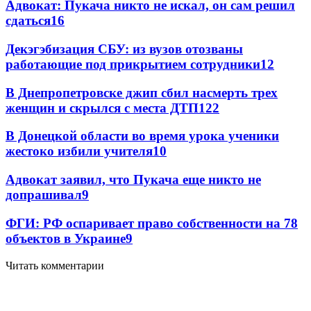
Адвокат: Пукача никто не искал, он сам решил
сдаться
16
Декэгэбизация СБУ: из вузов отозваны
работающие под прикрытием сотрудники
12
В Днепропетровске джип сбил насмерть трех
женщин и скрылся с места ДТП
12
2
В Донецкой области во время урока ученики
жестоко избили учителя
10
Адвокат заявил, что Пукача еще никто не
допрашивал
9
ФГИ: РФ оспаривает право собственности на 78
объектов в Украине
9
Читать комментарии