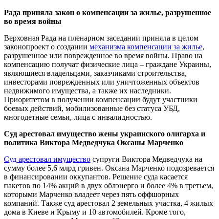
Рада приняла закон о компенсации за жилье, разрушенное
во время войны
Верховная Рада на пленарном заседании приняла в целом
законопроект о создании
механизма компенсации за жилье
,
разрушенное или поврежденное во время войны. Право на
компенсацию получат физические лица – граждане Украины,
являющиеся владельцами, заказчиками строительства,
инвесторами поврежденных или уничтоженных объектов
недвижимого имущества, а также их наследники.
Приоритетом в получении компенсации будут участники
боевых действий, мобилизованные без статуса УБД,
многодетные семьи, лица с инвалидностью.
Суд арестовал имущество жены украинского олигарха и
политика Виктора Медведчука Оксаны Марченко
Суд арестовал имущество
супруги Виктора Медведчука на
сумму более 5,6 млрд гривен. Оксана Марченко подозревается
в финансировании оккупантов. Решение суда касается
пакетов по 14% акций в двух облэнерго и более 4% в третьем,
которыми Марченко владеет через пять оффшорных
компаний. Также суд арестовал 2 земельных участка, 4 жилых
дома в Киеве и Крыму и 10 автомобилей. Кроме того,