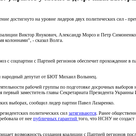
ение достигнуто на уровне лидеров двух политических сил - пр
коалиции Виктор Янукович, Александр Мороз и Петр Симоненко 
 колоннами", - сказал Волга.
оюз с соцпартии с Партией регионов обеспечит прохождение в п
вил народный депутат от БЮТ Михаил Волынец.
еятельности рабочей группы по подготовке досрочных выборов н
ая первый заместитель главы Секретариата Президента Украины
ких выборах, сообщил лидер партии Павел Лазаренко.
президентских политических сил
затягиваются
. Ранее обществен
ребовала от нее
публичных гарантий
того, что НСНУ не создаст
отрицает возможность создания коалиции с Партией регионов по