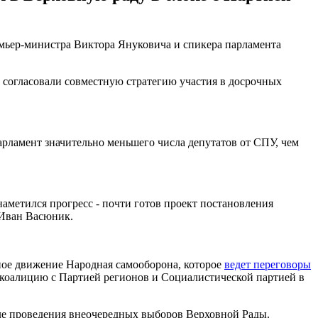
емьер-министра Виктора Януковича и спикера парламента
согласовали совместную стратегию участия в досрочных
арламент значительно меньшего числа депутатов от СПУ, чем
аметился прогресс - почти готов проект постановления
 Иван Васюник.
ное движение Народная самооборона, которое
ведет переговоры
 коалицию с Партией регионов и Социалистической партией в
сле проведения внеочередных выборов Верховной Рады.