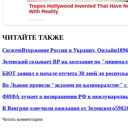
ЧИТАЙТЕ ТАКЖЕ
Сюжет
Вторжение России в Украину. Онлайн
189
Зеленский созывает ВР на заседание по "минима
БЮТ заявил о начале отсчета 30 дней до роспуск
Во Львове провели "экзамен по казнокрадству"
ФИФА думает о возвращении РФ в международн
В Венгрии озвучили ожидания от Зеленского
59
8
2
Читать комментарии