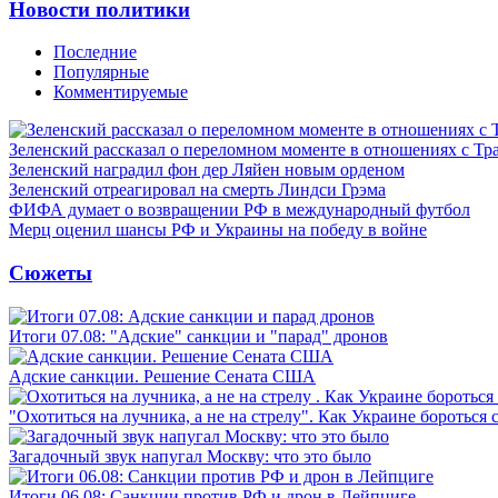
Новости политики
Последние
Популярные
Комментируемые
Зеленский рассказал о переломном моменте в отношениях с Т
Зеленский наградил фон дер Ляйен новым орденом
Зеленский отреагировал на смерть Линдси Грэма
ФИФА думает о возвращении РФ в международный футбол
Мерц оценил шансы РФ и Украины на победу в войне
Сюжеты
Итоги 07.08: "Адские" санкции и "парад" дронов
Адские санкции. Решение Сената США
"Охотиться на лучника, а не на стрелу". Как Украине бороться 
Загадочный звук напугал Москву: что это было
Итоги 06.08: Санкции против РФ и дрон в Лейпциге