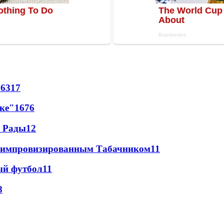
66
317
лке"
16
76
а Рады
12
 с импровизированным Табачником
11
ый футбол
11
8