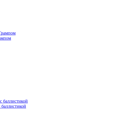
рампом
с баллистикой