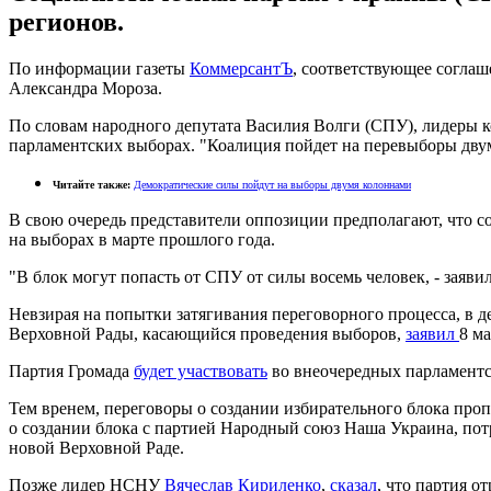
регионов.
По информации газеты
КоммерсантЪ
, соответствующее соглаш
Александра Мороза.
По словам народного депутата Василия Волги (СПУ), лидеры 
парламентских выборах. "Коалиция пойдет на перевыборы двумя
Читайте также:
Демократические силы пойдут на выборы двумя колоннами
В свою очередь представители оппозиции предполагают, что с
на выборах в марте прошлого года.
"В блок могут попасть от СПУ от силы восемь человек, - зая
Невзирая на попытки затягивания переговорного процесса, в д
Верховной Рады, касающийся проведения выборов,
заявил
8 м
Партия Громада
будет участвовать
во внеочередных парламентс
Тем вренем, переговоры о создании избирательного блока про
о создании блока с партией Народный союз Наша Украина, пот
новой Верховной Раде.
Позже лидер НСНУ
Вячеслав Кириленко
,
сказал
, что партия 