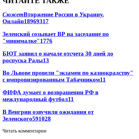
ЧИТАЙТЕ ТАКЖЕ
Сюжет
Вторжение России в Украину.
Онлайн
189
69
317
Зеленский созывает ВР на заседание по
"минималке"
17
76
БЮТ заявил о начале отсчета 30 дней до
роспуска Рады
13
Во Львове провели "экзамен по казнокрадству"
с импровизированным Табачником
11
ФИФА думает о возвращении РФ в
международный футбол
11
В Венгрии озвучили ожидания от
Зеленского
59
10
28
Читать комментарии