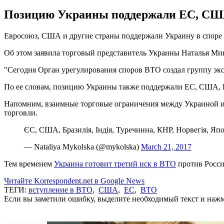
Позицию Украины поддержали ЕС, США,
Евросоюз, США и другие страны поддержали Украину в споре 
Об этом заявила торговый представитель Украины Наталья Мико
"Сегодня Орган урегулирования споров ВТО создал группу эксп
По ее словам, позицию Украины также поддержали ЕС, США, Б
Напомним, взаимные торговые ограничения между Украиной и Р
торговли.
ЄС, США, Бразилія, Індія, Туречинна, КНР, Норвегія, Яп
— Nataliya Mykolska (@mykolska)
March 21, 2017
Тем временем
Украина готовит третий иск в ВТО
против Росси
Читайте Korrespondent.net в Google News
ТЕГИ:
вступление в ВТО
,
США
,
ЕС
,
ВТО
Если вы заметили ошибку, выделите необходимый текст и нажми