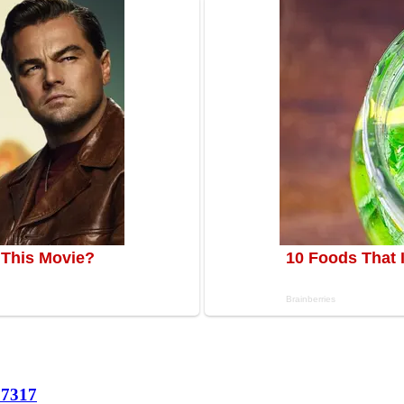
67
317