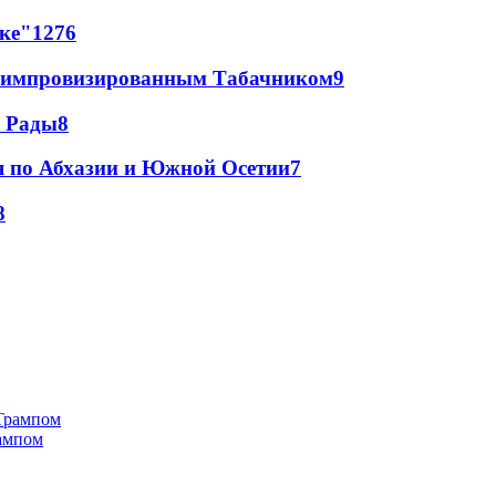
лке"
12
76
 с импровизированным Табачником
9
а Рады
8
я по Абхазии и Южной Осетии
7
8
рампом