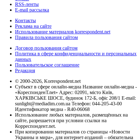
RSS-ленты
E-mail рассылка
Контакты
Реклама на сайте
Использование материалов korrespondent.net
Правила пользования сайтом
Договор пользования сайтом
Политика в сфере конфиденциальности и персональных
данных
Пользовательское соглашение
Редакция
© 2000-2026, Korrespondent.net
Субъект в сфере онлайн-медиа Название онлайн-медиа -
«КореспонденТ.net» Адрес: 02091, місто Київ,
ХАРКІВСЬКЕ ШОСЕ, будинок 172-Б, офіс 208/1 E-mail:
sunlight@mediadim.com.ua
Телефон: 044-205-43-00
Идентификатор медиа - R40-06068
Использование любых материалов, размещённых на
сайте, разрешается при условии ссылки на
Корреспондент.net.
При копировании материалов со страницы «Новости
Украины и мира», для интернет-изданий – обязательна