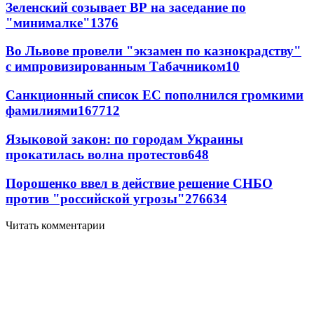
Зеленский созывает ВР на заседание по
"минималке"
13
76
Во Львове провели "экзамен по казнокрадству"
с импровизированным Табачником
10
Санкционный список ЕС пополнился громкими
фамилиями
167
7
12
Языковой закон: по городам Украины
прокатилась волна протестов
6
48
Порошенко ввел в действие решение СНБО
против "российской угрозы"
276
6
34
Читать комментарии