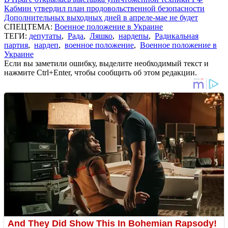
Кабмин утвердил план продовольственной безопасности
Дополнительных выходных дней в апреле-мае не будет
СПЕЦТЕМА:
Военное положение в Украине
ТЕГИ:
депутаты
,
Рада
,
Ляшко
,
нардепы
,
Радикальная
партия
,
нардеп
,
военное положение
,
Военное положение в
Украине
Если вы заметили ошибку, выделите необходимый текст и
нажмите Ctrl+Enter, чтобы сообщить об этом редакции.