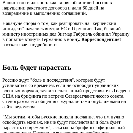
Вашингтон и альянс также вновь обвинили Россию в
нарушении ракетного договора и дали 60 дней на
возвращение к выполнению соглашений.
Накануне споры о том, как реагировать на "керченский
инцидент" начались внутри ЕС и Германии. Так, бывший
министр иностранных дел Зигмар Габриэль обвинил Украину
в попытке втянуть Германию в войну.
Корреспондент.net
рассказывает подробности.
Боль будет нарастать
Россию ждут "боль и последствия", которые будут
усиливаться со временем, если не освободит украинских
военных моряков, заявил неназванный представитель
Госдеп
а
США на брифинга по встрече Североатлантичесого совета.
Стенограмма его общения с журналистами опубликована на
сайте ведомства.
"Мы хотим, чтобы русские поняли послание, что им нужно
освободить экипаж, иначе будут последствия и боль будет
нарастать со временем", - сказал на брифинге официальный
представитель Госдепа, имя которого не сообщается.