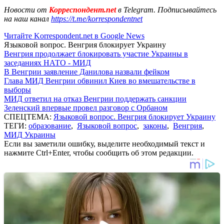
Новости от
Корреспондент.net
в Telegram. Подписывайтесь
на наш канал
https://t.me/korrespondentnet
Читайте Korrespondent.net в Google News
Языковой вопрос. Венгрия блокирует Украину
Венгрия продолжает блокировать участие Украины в
заседаниях НАТО - МИД
В Венгрии заявление Данилова назвали фейком
Глава МИД Венгрии обвинил Киев во вмешательстве в
выборы
МИД ответил на отказ Венгрии поддержать санкции
Зеленский впервые провел разговор с Орбаном
СПЕЦТЕМА:
Языковой вопрос. Венгрия блокирует Украину
ТЕГИ:
образование
,
Языковой вопрос
,
законы
,
Венгрия
,
МИД Украины
Если вы заметили ошибку, выделите необходимый текст и
нажмите Ctrl+Enter, чтобы сообщить об этом редакции.