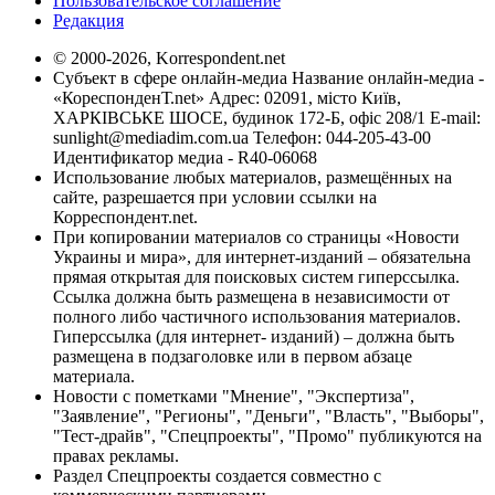
Пользовательское соглашение
Редакция
© 2000-2026, Korrespondent.net
Субъект в сфере онлайн-медиа Название онлайн-медиа -
«КореспонденТ.net» Адрес: 02091, місто Київ,
ХАРКІВСЬКЕ ШОСЕ, будинок 172-Б, офіс 208/1 E-mail:
sunlight@mediadim.com.ua
Телефон: 044-205-43-00
Идентификатор медиа - R40-06068
Использование любых материалов, размещённых на
сайте, разрешается при условии ссылки на
Корреспондент.net.
При копировании материалов со страницы «Новости
Украины и мира», для интернет-изданий – обязательна
прямая открытая для поисковых систем гиперссылка.
Ссылка должна быть размещена в независимости от
полного либо частичного использования материалов.
Гиперссылка (для интернет- изданий) – должна быть
размещена в подзаголовке или в первом абзаце
материала.
Новости с пометками "Мнение", "Экспертиза",
"Заявление", "Регионы", "Деньги", "Власть", "Выборы",
"Тест-драйв", "Спецпроекты", "Промо" публикуются на
правах рекламы.
Раздел Спецпроекты создается совместно с