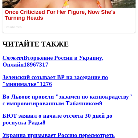
ЧИТАЙТЕ ТАКЖЕ
Сюжет
Вторжение России в Украину.
Онлайн
189
67
317
Зеленский созывает ВР на заседание по
"минималке"
12
76
Во Львове провели "экзамен по казнокрадству"
с импровизированным Табачником
9
БЮТ заявил о начале отсчета 30 дней до
роспуска Рады
8
Украина призывает Россию пересмотреть