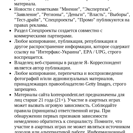
материала.
Новости с пометками "Мнение", "Экспертиза",
"Заявление", "Регионы", "Деньги", "Власть", "Выборы",
"Тест-драйв", "Спецпроекты", "Промо" публикуются на
правах рекламы.
Раздел Спецпроекты создается совместно с
коммерческими партнерами.
Любое копирование, публикация, републикация и
другое распространение информации, которое содержит
ссылку на "Интерфакс-Украина", EPA / UPG, строго
воспрещается.
Владелец веб-страницы в разделе Я- Корреспондент
является автор публикации.
Любое копирование, перепечатка и воспроизведение
фотографий и/или аудиовизуальных материалов,
принадлежащих правообладателю Getty Images, строго
запрещено.
Материалы сайта korrespondent.net предназначены для
лиц старше 21 года (21+). Участие в азартных играх
может вызвать игровую зависимость. Соблюдайте
правила (принципы) ответственной игры. При
обнаружении первых признаков зависимости
немедленно обратитесь к специалисту. Помните, что
участие в азартных играх не может являться источником
доходов или альтернативой работе. Информационный