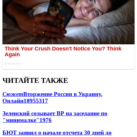
ЧИТАЙТЕ ТАКЖЕ
Сюжет
Вторжение России в Украину.
Онлайн
189
55
317
Зеленский созывает ВР на заседание по
"минималке"
19
76
БЮТ заявил о начале отсчета 30 дней до