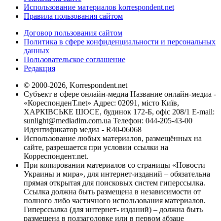
Использование материалов korrespondent.net
Правила пользования сайтом
Договор пользования сайтом
Политика в сфере конфиденциальности и персональных
данных
Пользовательское соглашение
Редакция
© 2000-2026, Korrespondent.net
Субъект в сфере онлайн-медиа Название онлайн-медиа -
«КореспонденТ.net» Адрес: 02091, місто Київ,
ХАРКІВСЬКЕ ШОСЕ, будинок 172-Б, офіс 208/1 E-mail:
sunlight@mediadim.com.ua
Телефон: 044-205-43-00
Идентификатор медиа - R40-06068
Использование любых материалов, размещённых на
сайте, разрешается при условии ссылки на
Корреспондент.net.
При копировании материалов со страницы «Новости
Украины и мира», для интернет-изданий – обязательна
прямая открытая для поисковых систем гиперссылка.
Ссылка должна быть размещена в независимости от
полного либо частичного использования материалов.
Гиперссылка (для интернет- изданий) – должна быть
размещена в подзаголовке или в первом абзаце