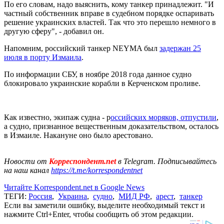
По его словам, надо выяснить, кому танкер принадлежит. "И
частный собственник вправе в судебном порядке оспаривать
решение украинских властей. Так что это перешло немного в
другую сферу", - добавил он.
Напомним, российский танкер NEYMA был
задержан 25
июля в порту Измаила
.
По информации СБУ, в ноябре 2018 года данное судно
блокировало украинские корабли в Керченском проливе.
Как известно, экипаж судна - р
оссийских моряков, отпустили
,
а судно, признанное вещественным доказательством, осталось
в Измаиле. Накануне оно было арестовано.
Новости от
Корреспондент.net
в Telegram. Подписывайтесь
на наш канал
https://t.me/korrespondentnet
Читайте Korrespondent.net в Google News
ТЕГИ:
Россия
,
Украина
,
судно
,
МИД РФ
,
арест
,
танкер
Если вы заметили ошибку, выделите необходимый текст и
нажмите Ctrl+Enter, чтобы сообщить об этом редакции.