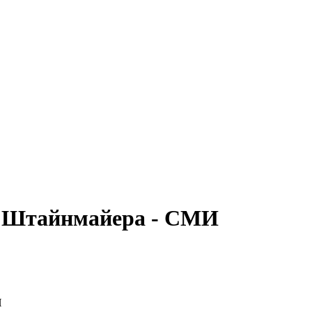
у Штайнмайера - СМИ
И