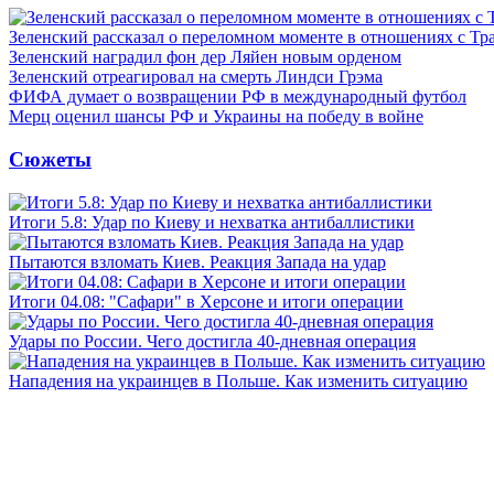
Зеленский рассказал о переломном моменте в отношениях с Т
Зеленский наградил фон дер Ляйен новым орденом
Зеленский отреагировал на смерть Линдси Грэма
ФИФА думает о возвращении РФ в международный футбол
Мерц оценил шансы РФ и Украины на победу в войне
Сюжеты
Итоги 5.8: Удар по Киеву и нехватка антибаллистики
Пытаются взломать Киев. Реакция Запада на удар
Итоги 04.08: "Сафари" в Херсоне и итоги операции
Удары по России. Чего достигла 40-дневная операция
Нападения на украинцев в Польше. Как изменить ситуацию