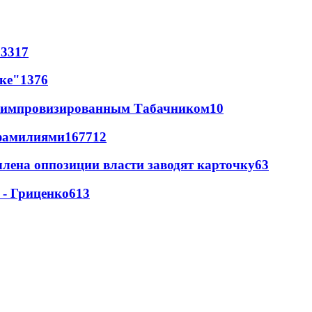
63
317
лке"
13
76
 с импровизированным Табачником
10
фамилиями
167
7
12
члена оппозиции власти заводят карточку
6
3
 - Гриценко
6
13