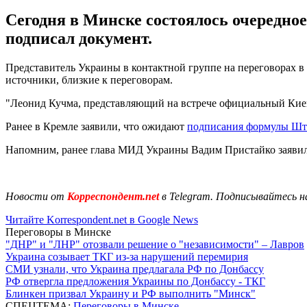
Сегодня в Минске состоялось очередно
подписал документ.
Представитель Украины в контактной группе на переговорах в
источники, близкие к переговорам.
"Леонид Кучма, представляющий на встрече официальный Киев,
Ранее в Кремле заявили, что ожидают
подписания формулы Шт
Напомним, ранее глава МИД Украины Вадим Пристайко заяви
Новости от
Корреспондент.net
в Telegram. Подписывайтесь н
Читайте Korrespondent.net в Google News
Переговоры в Минске
"ДНР" и "ЛНР" отозвали решение о "независимости" – Лавров
Украина созывает ТКГ из-за нарушений перемирия
СМИ узнали, что Украина предлагала РФ по Донбассу
РФ отвергла предложения Украины по Донбассу - ТКГ
Блинкен призвал Украину и РФ выполнить "Минск"
СПЕЦТЕМА:
Переговоры в Минске