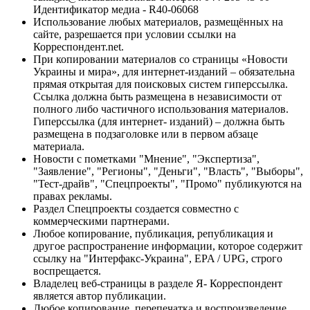
Идентификатор медиа - R40-06068
Использование любых материалов, размещённых на
сайте, разрешается при условии ссылки на
Корреспондент.net.
При копировании материалов со страницы «Новости
Украины и мира», для интернет-изданий – обязательна
прямая открытая для поисковых систем гиперссылка.
Ссылка должна быть размещена в независимости от
полного либо частичного использования материалов.
Гиперссылка (для интернет- изданий) – должна быть
размещена в подзаголовке или в первом абзаце
материала.
Новости с пометками "Мнение", "Экспертиза",
"Заявление", "Регионы", "Деньги", "Власть", "Выборы",
"Тест-драйв", "Спецпроекты", "Промо" публикуются на
правах рекламы.
Раздел Спецпроекты создается совместно с
коммерческими партнерами.
Любое копирование, публикация, републикация и
другое распространение информации, которое содержит
ссылку на "Интерфакс-Украина", EPA / UPG, строго
воспрещается.
Владелец веб-страницы в разделе Я- Корреспондент
является автор публикации.
Любое копирование, перепечатка и воспроизведение