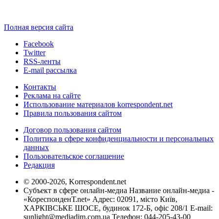
Полная версия сайта
Facebook
Twitter
RSS-ленты
E-mail рассылка
Контакты
Реклама на сайте
Использование материалов korrespondent.net
Правила пользования сайтом
Договор пользования сайтом
Политика в сфере конфиденциальности и персональных
данных
Пользовательское соглашение
Редакция
© 2000-2026, Korrespondent.net
Субъект в сфере онлайн-медиа Название онлайн-медиа -
«КореспонденТ.net» Адрес: 02091, місто Київ,
ХАРКІВСЬКЕ ШОСЕ, будинок 172-Б, офіс 208/1 E-mail:
sunlight@mediadim.com.ua
Телефон: 044-205-43-00