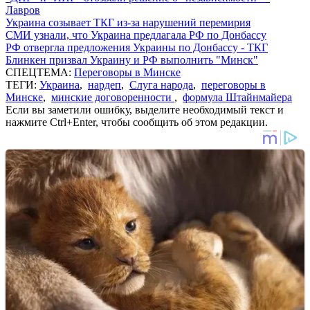
Лавров
Украина созывает ТКГ из-за нарушений перемирия
СМИ узнали, что Украина предлагала РФ по Донбассу
РФ отвергла предложения Украины по Донбассу - ТКГ
Блинкен призвал Украину и РФ выполнить "Минск"
СПЕЦТЕМА:
Переговоры в Минске
ТЕГИ:
Украина
,
нардеп
,
Слуга народа
,
переговоры в
Минске
,
минские договоренности
,
формула Штайнмайера
Если вы заметили ошибку, выделите необходимый текст и
нажмите Ctrl+Enter, чтобы сообщить об этом редакции.