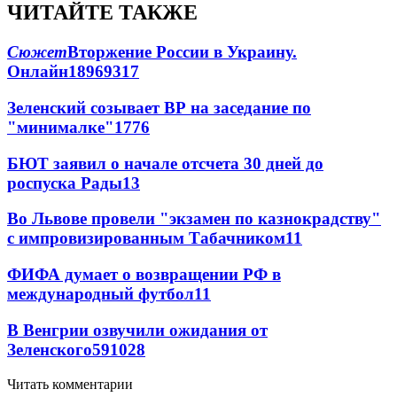
ЧИТАЙТЕ ТАКЖЕ
Сюжет
Вторжение России в Украину.
Онлайн
189
69
317
Зеленский созывает ВР на заседание по
"минималке"
17
76
БЮТ заявил о начале отсчета 30 дней до
роспуска Рады
13
Во Львове провели "экзамен по казнокрадству"
с импровизированным Табачником
11
ФИФА думает о возвращении РФ в
международный футбол
11
В Венгрии озвучили ожидания от
Зеленского
59
10
28
Читать комментарии