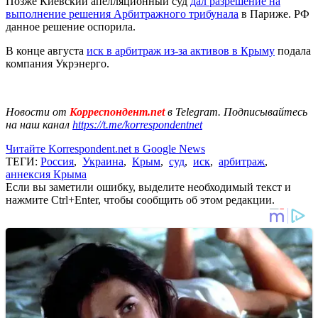
Позже Киевский апелляционный суд
дал разрешение на
выполнение решения Арбитражного трибунала
в Париже. РФ
данное решение оспорила.
В конце августа
иск в арбитраж из-за активов в Крыму
подала
компания Укрэнерго.
Новости от
Корреспондент.net
в Telegram. Подписывайтесь
на наш канал
https://t.me/korrespondentnet
Читайте Korrespondent.net в Google News
ТЕГИ:
Россия
,
Украина
,
Крым
,
суд
,
иск
,
арбитраж
,
аннексия Крыма
Если вы заметили ошибку, выделите необходимый текст и
нажмите Ctrl+Enter, чтобы сообщить об этом редакции.