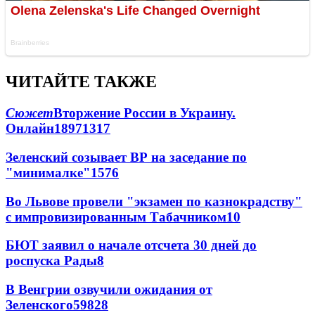
ЧИТАЙТЕ ТАКЖЕ
Сюжет
Вторжение России в Украину.
Онлайн
189
71
317
Зеленский созывает ВР на заседание по
"минималке"
15
76
Во Львове провели "экзамен по казнокрадству"
с импровизированным Табачником
10
БЮТ заявил о начале отсчета 30 дней до
роспуска Рады
8
В Венгрии озвучили ожидания от
Зеленского
59
8
28