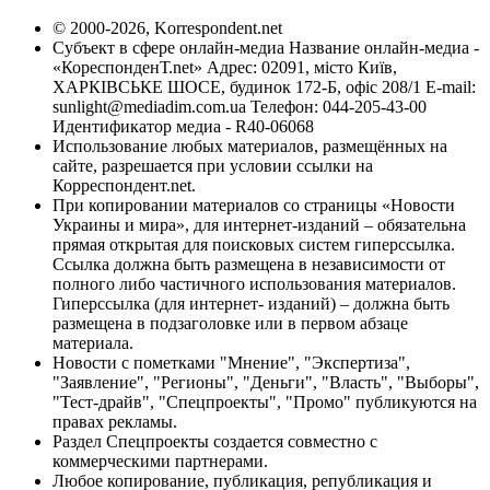
© 2000-2026, Korrespondent.net
Субъект в сфере онлайн-медиа Название онлайн-медиа -
«КореспонденТ.net» Адрес: 02091, місто Київ,
ХАРКІВСЬКЕ ШОСЕ, будинок 172-Б, офіс 208/1 E-mail:
sunlight@mediadim.com.ua
Телефон: 044-205-43-00
Идентификатор медиа - R40-06068
Использование любых материалов, размещённых на
сайте, разрешается при условии ссылки на
Корреспондент.net.
При копировании материалов со страницы «Новости
Украины и мира», для интернет-изданий – обязательна
прямая открытая для поисковых систем гиперссылка.
Ссылка должна быть размещена в независимости от
полного либо частичного использования материалов.
Гиперссылка (для интернет- изданий) – должна быть
размещена в подзаголовке или в первом абзаце
материала.
Новости с пометками "Мнение", "Экспертиза",
"Заявление", "Регионы", "Деньги", "Власть", "Выборы",
"Тест-драйв", "Спецпроекты", "Промо" публикуются на
правах рекламы.
Раздел Спецпроекты создается совместно с
коммерческими партнерами.
Любое копирование, публикация, републикация и