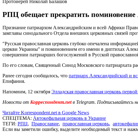
Протоиерей Николай Балашов
РПЦ обещает прекратить поминовение А
Признание патриархом Александрийским и всей Африки Право
замглавы синодального Отдела внешних церковных связей про
"Русская православная церковь глубоко опечалена информаци
церкви Украины" и поминовением его имени в диптихах Алекс
совершении патриарших богослужений в Русской православной 
По его словам, Священный Синод Московского патриархата р
Ранее сегодня сообщалось, что
патриарх Александрийский и в
Епифания.
Напомним, 12 октября
Элладская православная церковь перво
Новости от
Корреспондент.net
в Telegram. Подписывайтесь н
Читайте Korrespondent.net в Google News
СПЕЦТЕМА:
Автокефальная церковь в Украине
ТЕГИ:
РПЦ
,
Православие
,
православная церковь
,
автокефали
Если вы заметили ошибку, выделите необходимый текст и нажми