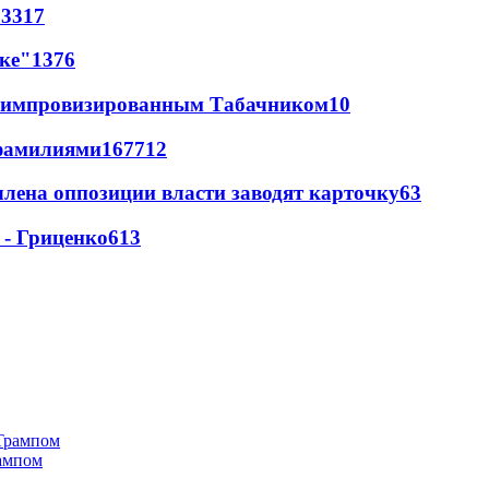
63
317
лке"
13
76
 с импровизированным Табачником
10
фамилиями
167
7
12
члена оппозиции власти заводят карточку
6
3
 - Гриценко
6
13
рампом