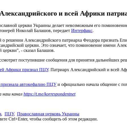
лександрийского и всей Африки патриар
славной церкви Украины делает невозможным его поминовение 
тоиерей Николай Балашов, передает
Интерфакс
.
ей о решении Александрийского патриарха Феодора признать Еп
андрийской церкви. Это означает, что поминовение имени Алек
церкви", - сказал Балашов.
ассмотрит поступившие сообщения для принятия дальнейших ре
сей Африки признал ПЦУ
. Патриарх Александрийский и всей Аф
й признала автокефалию ПЦУ
и официально начала общение с по
а наш канал
https://t.me/korrespondentnet
я
,
ПЦУ
,
Православная церковь Украины
те Ctrl+Enter, чтобы сообщить об этом редакции.