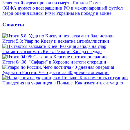
Зеленский отреагировал на смерть Линдси Грэма
ФИФА думает о возвращении РФ в международный футбол
Мерц оценил шансы РФ и Украины на победу в войне
Сюжеты
Итоги 5.8: Удар по Киеву и нехватка антибаллистики
Пытаются взломать Киев. Реакция Запада на удар
Итоги 04.08: "Сафари" в Херсоне и итоги операции
Удары по России. Чего достигла 40-дневная операция
Нападения на украинцев в Польше. Как изменить ситуацию