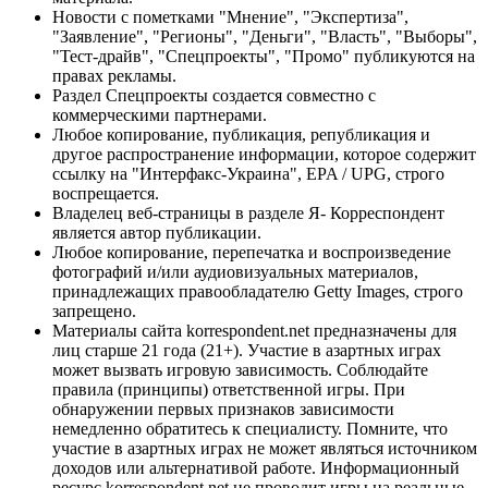
Новости с пометками "Мнение", "Экспертиза",
"Заявление", "Регионы", "Деньги", "Власть", "Выборы",
"Тест-драйв", "Спецпроекты", "Промо" публикуются на
правах рекламы.
Раздел Спецпроекты создается совместно с
коммерческими партнерами.
Любое копирование, публикация, републикация и
другое распространение информации, которое содержит
ссылку на "Интерфакс-Украина", EPA / UPG, строго
воспрещается.
Владелец веб-страницы в разделе Я- Корреспондент
является автор публикации.
Любое копирование, перепечатка и воспроизведение
фотографий и/или аудиовизуальных материалов,
принадлежащих правообладателю Getty Images, строго
запрещено.
Материалы сайта korrespondent.net предназначены для
лиц старше 21 года (21+). Участие в азартных играх
может вызвать игровую зависимость. Соблюдайте
правила (принципы) ответственной игры. При
обнаружении первых признаков зависимости
немедленно обратитесь к специалисту. Помните, что
участие в азартных играх не может являться источником
доходов или альтернативой работе. Информационный
ресурс korrespondent.net не проводит игры на реальные