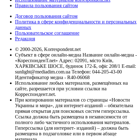
Правила пользования сайтом
Договор пользования сайтом
Политика в сфере конфиденциальности и персональных
данных
Пользовательское соглашение
Редакция
© 2000-2026, Korrespondent.net
Субъект в сфере онлайн-медиа Название онлайн-медиа -
«КореспонденТ.net» Адрес: 02091, місто Київ,
ХАРКІВСЬКЕ ШОСЕ, будинок 172-Б, офіс 208/1 E-mail:
sunlight@mediadim.com.ua
Телефон: 044-205-43-00
Идентификатор медиа - R40-06068
Использование любых материалов, размещённых на
сайте, разрешается при условии ссылки на
Корреспондент.net.
При копировании материалов со страницы «Новости
Украины и мира», для интернет-изданий – обязательна
прямая открытая для поисковых систем гиперссылка.
Ссылка должна быть размещена в независимости от
полного либо частичного использования материалов.
Гиперссылка (для интернет- изданий) – должна быть
размещена в подзаголовке или в первом абзаце
материала.