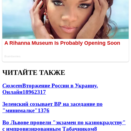
ЧИТАЙТЕ ТАКЖЕ
Сюжет
Вторжение России в Украину.
Онлайн
189
62
317
Зеленский созывает ВР на заседание по
"минималке"
13
76
Во Львове провели "экзамен по казнокрадству"
с импровизированным Табачником
8