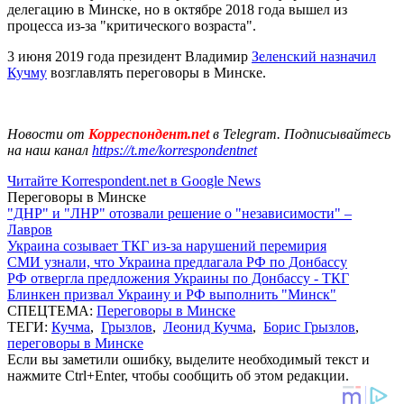
делегацию в Минске, но в октябре 2018 года вышел из
процесса из-за "критического возраста".
3 июня 2019 года президент Владимир
Зеленский назначил
Кучму
возглавлять переговоры в Минске.
Новости от
Корреспондент.net
в Telegram. Подписывайтесь
на наш канал
https://t.me/korrespondentnet
Читайте Korrespondent.net в Google News
Переговоры в Минске
"ДНР" и "ЛНР" отозвали решение о "независимости" –
Лавров
Украина созывает ТКГ из-за нарушений перемирия
СМИ узнали, что Украина предлагала РФ по Донбассу
РФ отвергла предложения Украины по Донбассу - ТКГ
Блинкен призвал Украину и РФ выполнить "Минск"
СПЕЦТЕМА:
Переговоры в Минске
ТЕГИ:
Кучма
,
Грызлов
,
Леонид Кучма
,
Борис Грызлов
,
переговоры в Минске
Если вы заметили ошибку, выделите необходимый текст и
нажмите Ctrl+Enter, чтобы сообщить об этом редакции.