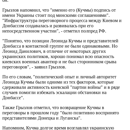
он.
Грызлов напомнил, что "именно его (Кучмы) подпись от
имени Украины стоит под минскими соглашениями".
"Инфраструктура переговорного процесса между Киевом и
Донбассом создавалась и развивалась при его
непосредственном участии", - отметил полпред РФ.
"Понятно, что позиции Леонида Кучмы и представителей
Донбасса в контактной группе не были одинаковыми. Но
Леонид Данилович, в отличие от некоторых других
украинских политиков, хорошо понимал всю опасность
киевских военных авантюр и не был сторонником срыва
переговоров", - заявил Грызлов.
По его словам, "политический опыт и личный авторитет
Леонида Кучмы были одними из тех факторов, которые
сдерживали активность киевской "партии войны" и в ряде
случаев помогли избежать эскалации обстановки на
Донбассе".
Также Грызлов отметил, что возвращение Кучмы в
переговоры в прошлом году "было позитивно воспринято
представителями Донецка и Луганска".
Напомним, Кучма долгое время возглавлял украинскую