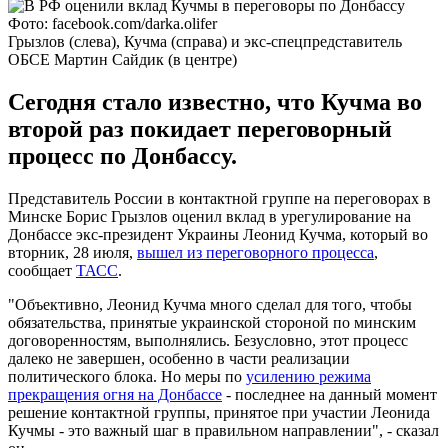
Фото: facebook.com/darka.olifer
Грызлов (слева), Кучма (справа) и экс-спецпредставитель
ОБСЕ Мартин Сайдик (в центре)
Сегодня стало известно, что Кучма во
второй раз покидает переговорный
процесс по Донбассу.
Представитель России в контактной группе на переговорах в
Минске Борис Грызлов оценил вклад в урегулирование на
Донбассе экс-президент Украины Леонид Кучма, который во
вторник, 28 июля,
вышел из переговорного процесса
,
сообщает
ТАСС
.
"Объективно, Леонид Кучма много сделал для того, чтобы
обязательства, принятые украинской стороной по минским
договоренностям, выполнялись. Безусловно, этот процесс
далеко не завершен, особенно в части реализации
политического блока. Но меры по
усилению режима
прекращения огня на Донбассе
- последнее на данный момент
решение контактной группы, принятое при участии Леонида
Кучмы - это важный шаг в правильном направлении", - сказал