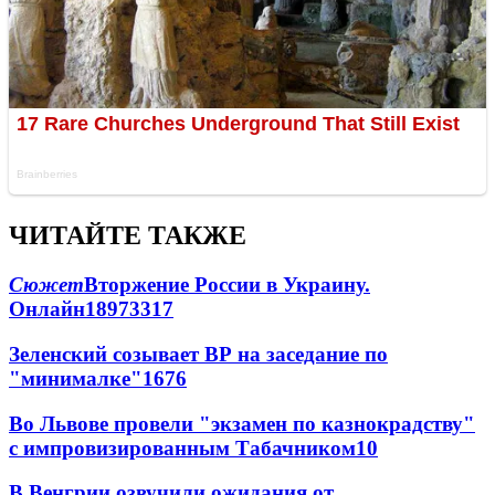
ЧИТАЙТЕ ТАКЖЕ
Сюжет
Вторжение России в Украину.
Онлайн
189
73
317
Зеленский созывает ВР на заседание по
"минималке"
16
76
Во Львове провели "экзамен по казнокрадству"
с импровизированным Табачником
10
В Венгрии озвучили ожидания от