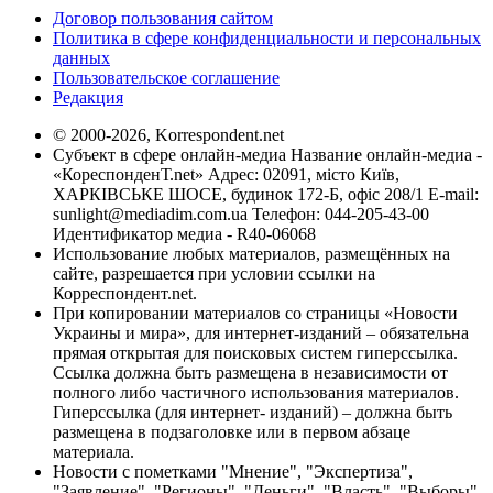
Договор пользования сайтом
Политика в сфере конфиденциальности и персональных
данных
Пользовательское соглашение
Редакция
© 2000-2026, Korrespondent.net
Субъект в сфере онлайн-медиа Название онлайн-медиа -
«КореспонденТ.net» Адрес: 02091, місто Київ,
ХАРКІВСЬКЕ ШОСЕ, будинок 172-Б, офіс 208/1 E-mail:
sunlight@mediadim.com.ua
Телефон: 044-205-43-00
Идентификатор медиа - R40-06068
Использование любых материалов, размещённых на
сайте, разрешается при условии ссылки на
Корреспондент.net.
При копировании материалов со страницы «Новости
Украины и мира», для интернет-изданий – обязательна
прямая открытая для поисковых систем гиперссылка.
Ссылка должна быть размещена в независимости от
полного либо частичного использования материалов.
Гиперссылка (для интернет- изданий) – должна быть
размещена в подзаголовке или в первом абзаце
материала.
Новости с пометками "Мнение", "Экспертиза",
"Заявление", "Регионы", "Деньги", "Власть", "Выборы",