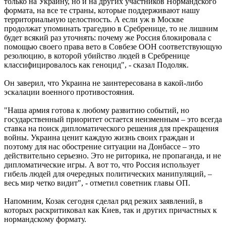
только на Украину, но и на других участников Нормандского
формата, на все те страны, которые поддерживают нашу
территориальную целостность. А если уж в Москве
продолжат упоминать трагедию в Сребренице, то не лишним
будет всякий раз уточнять: почему же Россия блокировала с
помощью своего права вето в Совбезе ООН соответствующую
резолюцию, в которой убийство людей в Сребренице
классифицировалось как геноцид", - сказал Подоляк.
Он заверил, что Украина не заинтересована в какой-либо
эскалации военного противостояния.
"Наша армия готова к любому развитию событий, но
государственный приоритет остается неизменным – это всегда
ставка на поиск дипломатического решения для прекращения
войны. Украина ценит каждую жизнь своих граждан и
поэтому для нас обострение ситуации на Донбассе – это
действительно серьезно. Это не риторика, не пропаганда, и не
дипломатические игры. А вот то, что Россия использует
гибель людей для очередных политических манипуляций, –
весь мир четко видит", - отметил советник главы ОП.
Напомним, Козак сегодня сделал ряд резких заявлений, в
которых раскритиковал как Киев, так и других причастных к
нормандскому формату.