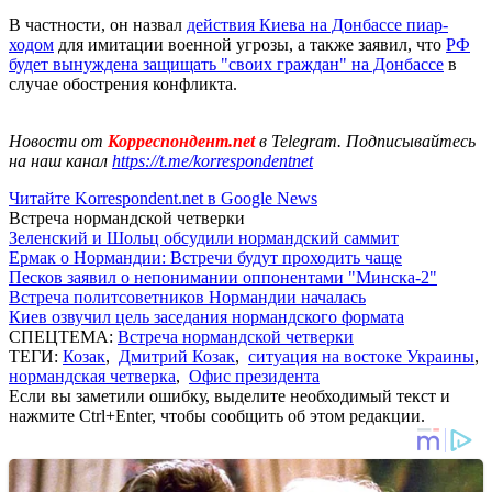
В частности, он назвал
действия Киева на Донбассе пиар-
ходом
для имитации военной угрозы, а также заявил, что
РФ
будет вынуждена защищать "своих граждан" на Донбассе
в
случае обострения конфликта.
Новости от
Корреспондент.net
в Telegram. Подписывайтесь
на наш канал
https://t.me/korrespondentnet
Читайте Korrespondent.net в Google News
Встреча нормандской четверки
Зеленский и Шольц обсудили нормандский саммит
Ермак о Нормандии: Встречи будут проходить чаще
Песков заявил о непонимании оппонентами "Минска-2"
Встреча политсоветников Нормандии началась
Киев озвучил цель заседания нормандского формата
СПЕЦТЕМА:
Встреча нормандской четверки
ТЕГИ:
Козак
,
Дмитрий Козак
,
ситуация на востоке Украины
,
нормандская четверка
,
Офис президента
Если вы заметили ошибку, выделите необходимый текст и
нажмите Ctrl+Enter, чтобы сообщить об этом редакции.