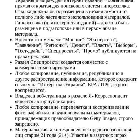
Украины и мира», для интернет-изданий – обязательна
прямая открытая для поисковых систем гиперссылка.
Ссылка должна быть размещена в независимости от
полного либо частичного использования материалов.
Гиперссылка (для интернет- изданий) – должна быть
размещена в подзаголовке или в первом абзаце
материала.
Новости с пометками "Мнение", "Экспертиза",
"Заявление", "Регионы", "Деньги", "Власть", "Выборы",
"Тест-драйв", "Спецпроекты", "Промо" публикуются на
правах рекламы.
Раздел Спецпроекты создается совместно с
коммерческими партнерами.
Любое копирование, публикация, републикация и
другое распространение информации, которое содержит
ссылку на "Интерфакс-Украина", EPA / UPG, строго
воспрещается.
Владелец веб-страницы в разделе Я- Корреспондент
является автор публикации.
Любое копирование, перепечатка и воспроизведение
фотографий и/или аудиовизуальных материалов,
принадлежащих правообладателю Getty Images, строго
запрещено.
Материалы сайта korrespondent.net предназначены для
лиц старше 21 года (21+). Участие в азартных играх