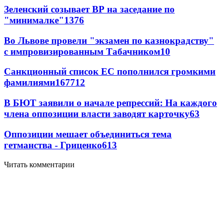
Зеленский созывает ВР на заседание по
"минималке"
13
76
Во Львове провели "экзамен по казнокрадству"
с импровизированным Табачником
10
Санкционный список ЕС пополнился громкими
фамилиями
167
7
12
В БЮТ заявили о начале репрессий: На каждого
члена оппозиции власти заводят карточку
6
3
Оппозиции мешает объединиться тема
гетманства - Гриценко
6
13
Читать комментарии