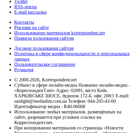
Twitter
RSS-ленты
E-mail рассылка
Контакты
Реклама на сайте
Использование материалов korrespondent.net
Правила пользования сайтом
Договор пользования сайтом
Политика в сфере конфиденциальности и персональных
данных
Пользовательское соглашение
Редакция
© 2000-2026, Korrespondent.net
Субъект в сфере онлайн-медиа Название онлайн-медиа -
«КореспонденТ.net» Адрес: 02091, місто Київ,
ХАРКІВСЬКЕ ШОСЕ, будинок 172-Б, офіс 208/1 E-mail:
sunlight@mediadim.com.ua
Телефон: 044-205-43-00
Идентификатор медиа - R40-06068
Использование любых материалов, размещённых на
сайте, разрешается при условии ссылки на
Корреспондент.net.
При копировании материалов со страницы «Новости