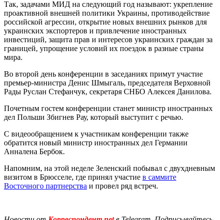
Так, задачами МИД на следующий год называют: укрепление
проактивной внешней политики Украины, противодействие
российской агрессии, открытие новых внешних рынков для
украинских экспортеров и привлечение иностранных
инвестиций, защита прав и интересов украинских граждан за
границей, упрощение условий их поездок в разные страны
мира.
Во второй день конференции в заседаниях примут участие
премьер-министра Денис Шмыгаль, председателя Верховной
Рады Руслан Стефанчук, секретаря СНБО Алексея Данилова.
Почетным гостем конференции станет министр иностранных
дел Польши Збигнев Рау, который выступит с речью.
С видеообращением к участникам конференции также
обратится новый министр иностранных дел Германии
Анналена Бербок.
Напомним, на этой неделе Зеленский побывал с двухдневным
визитом в Брюсселе, где принял участие
в саммите
Восточного партнерства
и провел ряд встреч.
Новости от
Корреспондент.net
в Telegram. Подписывайтесь