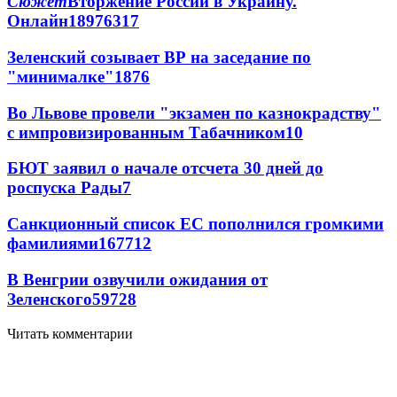
Сюжет
Вторжение России в Украину.
Онлайн
189
76
317
Зеленский созывает ВР на заседание по
"минималке"
18
76
Во Львове провели "экзамен по казнокрадству"
с импровизированным Табачником
10
БЮТ заявил о начале отсчета 30 дней до
роспуска Рады
7
Санкционный список ЕС пополнился громкими
фамилиями
167
7
12
В Венгрии озвучили ожидания от
Зеленского
59
7
28
Читать комментарии