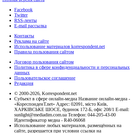
Facebook
Twitter
RSS-ленты
E-mail рассылка
Контакты
Реклама на сайте
Использование материалов korrespondent.net
Правила пользования сайтом
Договор пользования сайтом
Политика в сфере конфиденциальности и персональных
данных
Пользовательское соглашение
Редакция
© 2000-2026, Korrespondent.net
Субъект в сфере онлайн-медиа Название онлайн-медиа -
«КореспонденТ.net» Адрес: 02091, місто Київ,
ХАРКІВСЬКЕ ШОСЕ, будинок 172-Б, офіс 208/1 E-mail:
sunlight@mediadim.com.ua
Телефон: 044-205-43-00
Идентификатор медиа - R40-06068
Использование любых материалов, размещённых на
сайте, разрешается при условии ссылки на