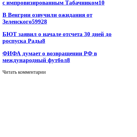
с импровизированным Табачником
10
В Венгрии озвучили ожидания от
Зеленского
59
9
28
БЮТ заявил о начале отсчета 30 дней до
роспуска Рады
8
ФИФА думает о возвращении РФ в
международный футбол
8
Читать комментарии