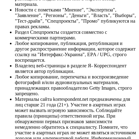
материала.
Новости с пометками "Мнение", "Экспертиза",
"Заявление", "Регионы", "Деньги", "Власть", "Выборы",
"Тест-драйв", "Спецпроекты", "Промо" публикуются на
правах рекламы.
Раздел Спецпроекты создается совместно с
коммерческими партнерами.
Любое копирование, публикация, републикация и
другое распространение информации, которое содержит
ссылку на "Интерфакс-Украина", EPA / UPG, строго
воспрещается.
Владелец веб-страницы в разделе Я- Корреспондент
является автор публикации.
Любое копирование, перепечатка и воспроизведение
фотографий и/или аудиовизуальных материалов,
принадлежащих правообладателю Getty Images, строго
запрещено.
Материалы сайта korrespondent.net предназначены для
лиц старше 21 года (21+). Участие в азартных играх
может вызвать игровую зависимость. Соблюдайте
правила (принципы) ответственной игры. При
обнаружении первых признаков зависимости
немедленно обратитесь к специалисту. Помните, что
участие в азартных играх не может являться источником
доходов или альтернативой работе. Информационный