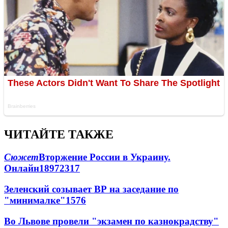
ЧИТАЙТЕ ТАКЖЕ
Сюжет
Вторжение России в Украину.
Онлайн
189
72
317
Зеленский созывает ВР на заседание по
"минималке"
15
76
Во Львове провели "экзамен по казнокрадству"