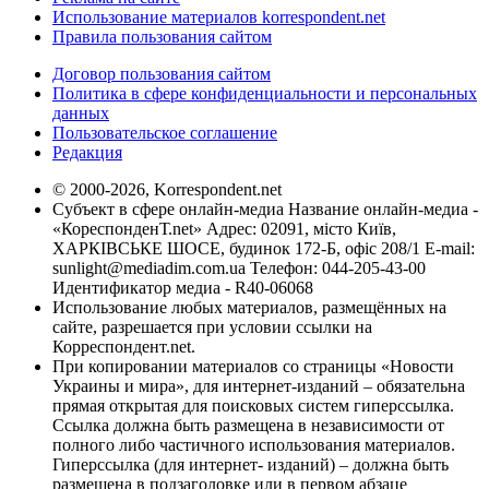
Использование материалов korrespondent.net
Правила пользования сайтом
Договор пользования сайтом
Политика в сфере конфиденциальности и персональных
данных
Пользовательское соглашение
Редакция
© 2000-2026, Korrespondent.net
Субъект в сфере онлайн-медиа Название онлайн-медиа -
«КореспонденТ.net» Адрес: 02091, місто Київ,
ХАРКІВСЬКЕ ШОСЕ, будинок 172-Б, офіс 208/1 E-mail:
sunlight@mediadim.com.ua
Телефон: 044-205-43-00
Идентификатор медиа - R40-06068
Использование любых материалов, размещённых на
сайте, разрешается при условии ссылки на
Корреспондент.net.
При копировании материалов со страницы «Новости
Украины и мира», для интернет-изданий – обязательна
прямая открытая для поисковых систем гиперссылка.
Ссылка должна быть размещена в независимости от
полного либо частичного использования материалов.
Гиперссылка (для интернет- изданий) – должна быть
размещена в подзаголовке или в первом абзаце