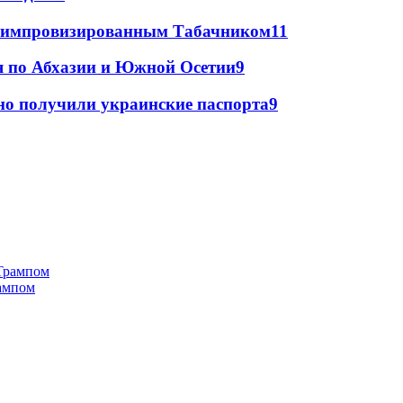
 с импровизированным Табачником
11
я по Абхазии и Южной Осетии
9
но получили украинские паспорта
9
рампом