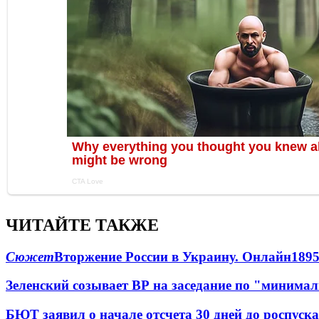
ЧИТАЙТЕ ТАКЖЕ
Сюжет
Вторжение России в Украину. Онлайн
189
Зеленский созывает ВР на заседание по "минима
БЮТ заявил о начале отсчета 30 дней до роспуск