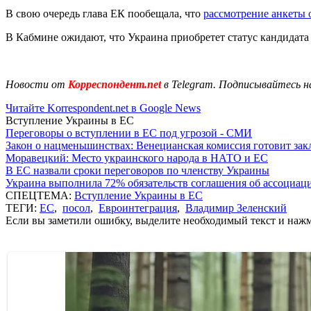
В свою очередь глава ЕК пообещала, что
рассмотрение анкеты 
В Кабмине ожидают, что Украина приобретет статус кандидата 
Новости от
Корреспондент.net
в Telegram. Подписывайтесь н
Читайте Korrespondent.net в Google News
Вступление Украины в ЕС
Переговоры о вступлении в ЕС под угрозой - СМИ
Закон о нацменьшинствах: Венецианская комиссия готовит за
Моравецкий: Место украинского народа в НАТО и ЕС
В ЕС назвали сроки переговоров по членству Украины
Украина выполнила 72% обязательств соглашения об ассоциац
СПЕЦТЕМА:
Вступление Украины в ЕС
ТЕГИ:
ЕС
,
посол
,
Евроинтеграция
,
Владимир Зеленский
Если вы заметили ошибку, выделите необходимый текст и нажми