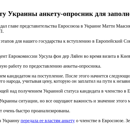
ту Украины анкету-опросник для заполне
едал главе представительства Евросоюза в Украине Матти Мааси
П.
 этапов для нашего государства к вступлению в Европейский Сою
дент Еврокомиссии Урсула фон дер Ляйен во время визита в Кие
ную работу по предоставлению анкеты-опросника.
ем кандидатом на поступление. После этого начнется следующий
о народа, учитывая цену, которую он заплатил на пути к незави
ющей над получением Украиной статуса кандидата в членство в 
 Украины ситуации, но все ощущают важность и значение этого 
т очень быстро проанализированы.
 в Украину
передала ее властям анкету
о членстве в Евросоюзе. З