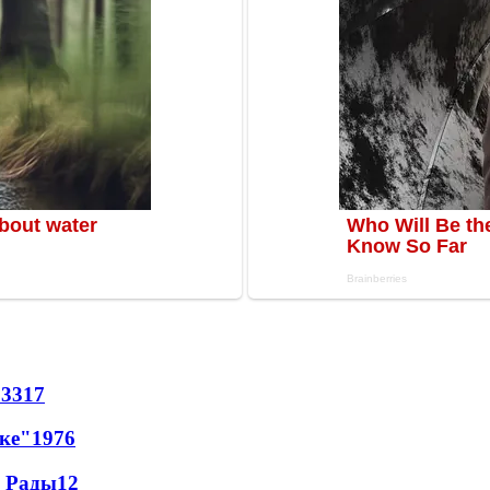
53
317
лке"
19
76
а Рады
12