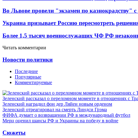
Во Львове провели "экзамен по казнокрадству"
Украина призывает Россию пересмотреть решени
Более 1,5 тысяч военнослужащих ЧФ РФ незакон
Читать комментарии
Новости политики
Последние
Популярные
Комментируемые
Зеленский рассказал о переломном моменте в отношениях с Т
Зеленский наградил фон дер Ляйен новым орденом
Зеленский отреагировал на смерть Линдси Грэма
ФИФА думает о возвращении РФ в международный футбол
Мерц оценил шансы РФ и Украины на победу в войне
Сюжеты