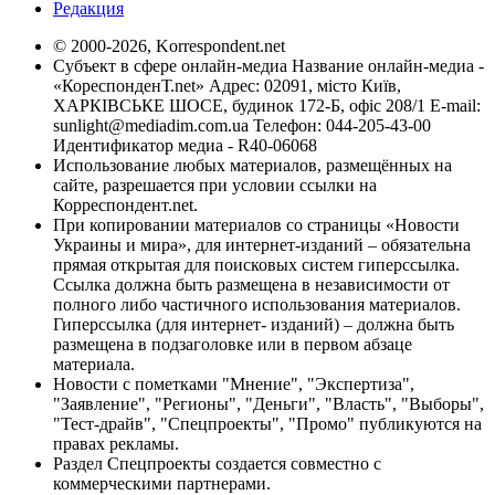
Редакция
© 2000-2026, Korrespondent.net
Субъект в сфере онлайн-медиа Название онлайн-медиа -
«КореспонденТ.net» Адрес: 02091, місто Київ,
ХАРКІВСЬКЕ ШОСЕ, будинок 172-Б, офіс 208/1 E-mail:
sunlight@mediadim.com.ua
Телефон: 044-205-43-00
Идентификатор медиа - R40-06068
Использование любых материалов, размещённых на
сайте, разрешается при условии ссылки на
Корреспондент.net.
При копировании материалов со страницы «Новости
Украины и мира», для интернет-изданий – обязательна
прямая открытая для поисковых систем гиперссылка.
Ссылка должна быть размещена в независимости от
полного либо частичного использования материалов.
Гиперссылка (для интернет- изданий) – должна быть
размещена в подзаголовке или в первом абзаце
материала.
Новости с пометками "Мнение", "Экспертиза",
"Заявление", "Регионы", "Деньги", "Власть", "Выборы",
"Тест-драйв", "Спецпроекты", "Промо" публикуются на
правах рекламы.
Раздел Спецпроекты создается совместно с
коммерческими партнерами.