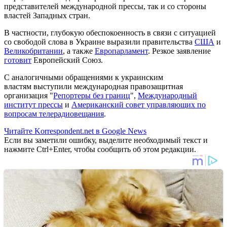
представителей международной прессы, так и со стороны
властей Западных стран.
В частности, глубокую обеспокоенность в связи с ситуацией
со свободой слова в Украине выразили правительства
США
и
Великобритании
, а также
Европарламент
. Резкое заявление
готовит
Европейский Союз.
С аналогичными обращениями к украинским
властям выступили международная правозащитная
организация "
Репортеры без границ
",
Международный
институт прессы
и
Американский совет управляющих по
вопросам телерадиовещания
.
Читайте Korrespondent.net в Google News
Если вы заметили ошибку, выделите необходимый текст и
нажмите Ctrl+Enter, чтобы сообщить об этом редакции.