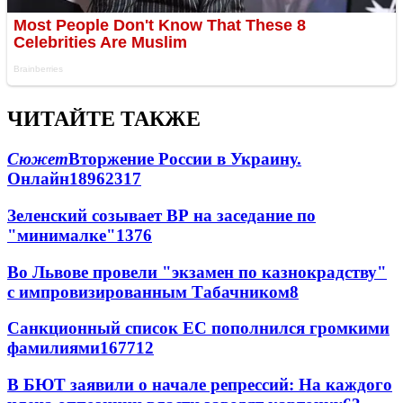
ЧИТАЙТЕ ТАКЖЕ
Сюжет
Вторжение России в Украину.
Онлайн
189
62
317
Зеленский созывает ВР на заседание по
"минималке"
13
76
Во Львове провели "экзамен по казнокрадству"
с импровизированным Табачником
8
Санкционный список ЕС пополнился громкими
фамилиями
167
7
12
В БЮТ заявили о начале репрессий: На каждого