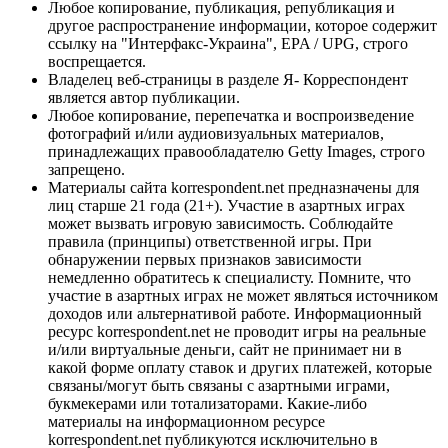
Любое копирование, публикация, републикация и
другое распространение информации, которое содержит
ссылку на "Интерфакс-Украина", EPA / UPG, строго
воспрещается.
Владелец веб-страницы в разделе Я- Корреспондент
является автор публикации.
Любое копирование, перепечатка и воспроизведение
фотографий и/или аудиовизуальных материалов,
принадлежащих правообладателю Getty Images, строго
запрещено.
Материалы сайта korrespondent.net предназначены для
лиц старше 21 года (21+). Участие в азартных играх
может вызвать игровую зависимость. Соблюдайте
правила (принципы) ответственной игры. При
обнаружении первых признаков зависимости
немедленно обратитесь к специалисту. Помните, что
участие в азартных играх не может являться источником
доходов или альтернативой работе. Информационный
ресурс korrespondent.net не проводит игры на реальные
и/или виртуальные деньги, сайт не принимает ни в
какой форме оплату ставок и других платежей, которые
связаны/могут быть связаны с азартными играми,
букмекерами или тотализаторами. Какие-либо
материалы на информационном ресурсе
korrespondent.net публикуются исключительно в