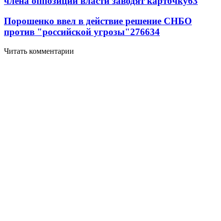
члена оппозиции власти заводят карточку
6
3
Порошенко ввел в действие решение СНБО
против "российской угрозы"
276
6
34
Читать комментарии