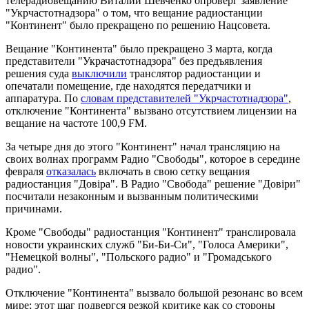
телерадиовещанию Виталий Шевченко опроверг заявление
"Укрчастотнадзора" о том, что вещание радиостанции
"Континент" было прекращено по решению Нацсовета.
Вещание "Континента" было прекращено 3 марта, когда
представители "Украчастотнадзора" без предъявления
решения суда
выключили
транслятор радиостанции и
опечатали помещение, где находятся передатчики и
аппаратура. По
словам представителей "Укрчастотнадзора"
,
отключение "Континента" вызвано отсутствием лицензии на
вещание на частоте 100,9 FM.
За четыре дня до этого "Континент" начал трансляцию на
своих волнах программ Радио "Свободы", которое в середине
февраля
отказалась
включать в свою сетку вещания
радиостанция "Довіра". В Радио "Свобода" решение "Довіри"
посчитали незаконным и вызванным политическими
причинами.
Кроме "Свободы" радиостанция "Континент" транслировала
новости украинских служб "Би-Би-Си", "Голоса Америки",
"Немецкой волны", "Польского радио" и "Громадського
радио".
Отключение "Континента" вызвало большой резонанс во всем
мире; этот шаг подвергся резкой критике как со стороны