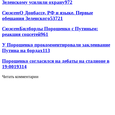
Зеленскому усилили охрану
97
2
Сюжет
О Донбассе, РФ и языке. Первые
обещания Зеленского
537
2
1
Сюжет
Билборды Порошенко с Путиным:
реакция соцсетей
96
1
У Порошенко прокомментировали заклеивание
Путина на бордах
1
13
Порошенко согласился на дебаты на стадионе в
19:00
193
1
4
Читать комментарии