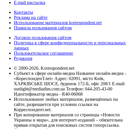
E-mail рассылка
Контакты
Реклама на сайте
Использование материалов korrespondent.net
Правила пользования сайтом
Договор пользования сайтом
Политика в сфере конфиденциальности и персональных
данных
Пользовательское соглашение
Редакция
© 2000-2026, Korrespondent.net
Субъект в сфере онлайн-медиа Название онлайн-медиа -
«КореспонденТ.net» Адрес: 02091, місто Київ,
ХАРКІВСЬКЕ ШОСЕ, будинок 172-Б, офіс 208/1 E-mail:
sunlight@mediadim.com.ua
Телефон: 044-205-43-00
Идентификатор медиа - R40-06068
Использование любых материалов, размещённых на
сайте, разрешается при условии ссылки на
Корреспондент.net.
При копировании материалов со страницы «Новости
Украины и мира», для интернет-изданий – обязательна
прямая открытая для поисковых систем гиперссылка.