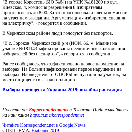
"В городе Коростень (ИО №64) на УИК №181280 по вул.
Киевская, 4, комиссия разрешения 8 избирателям
проголосовать до 8:00. За это проголосовали члены комиссии
на утреннем заседании. Аргументация - избиратели спешили
на электричку", - говорится в сообщении.
В Черняховском районе люди голосуют без паспортов.
"В с. Зороков, Черняховский р-н (ИО№ 66, м. Малин) на
участке №181143 зафиксированы неединичные голосования
избирателей без паспортов", - говорится в сообщении.
Ранее сообщалось, что зафиксировано первое нарушение на
выборах. На Волыни зафиксировали первое нарушение на
выборах. Наблюдателя от ОПОРЫ не пустили на участок, на
место инцидента вызвали полицию.
Выборы президента Украины 2019: онлайн-трансляция
Новости от
Корреспондент.net
в Telegram. Подписывайтесь
на наш канал
https://t.me/korrespondentnet
Читайте Korrespondent.net в Google News
СПЕЦТЕМА:
Выборы 2019