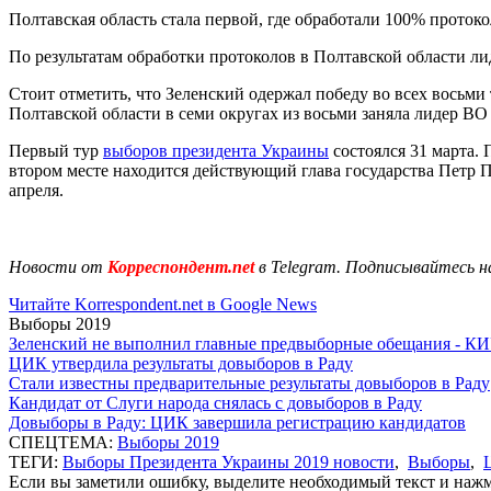
Полтавская область стала первой, где обработали 100% проток
По результатам обработки протоколов в Полтавской области л
Стоит отметить, что Зеленский одержал победу во всех восьми 
Полтавской области в семи округах из восьми заняла лидер В
Первый тур
выборов президента Украины
состоялся 31 марта.
втором месте находится действующий глава государства Петр 
апреля.
Новости от
Корреспондент.net
в Telegram. Подписывайтесь н
Читайте Korrespondent.net в Google News
Выборы 2019
Зеленский не выполнил главные предвыборные обещания - К
ЦИК утвердила результаты довыборов в Раду
Стали известны предварительные результаты довыборов в Раду
Кандидат от Слуги народа снялась с довыборов в Раду
Довыборы в Раду: ЦИК завершила регистрацию кандидатов
СПЕЦТЕМА:
Выборы 2019
ТЕГИ:
Выборы Президента Украины 2019 новости
,
Выборы
,
Если вы заметили ошибку, выделите необходимый текст и нажми