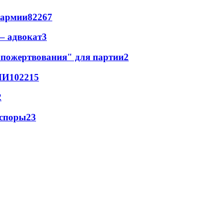
 армии
822
6
7
– адвокат
3
"пожертвования" для партии
2
МИ
102
2
15
2
 споры
2
3