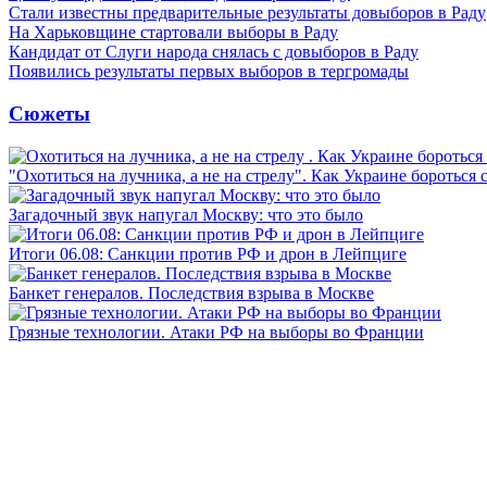
Стали известны предварительные результаты довыборов в Раду
На Харьковщине стартовали выборы в Раду
Кандидат от Слуги народа снялась с довыборов в Раду
Появились результаты первых выборов в тергромады
Сюжеты
"Охотиться на лучника, а не на стрелу". Как Украине бороться 
Загадочный звук напугал Москву: что это было
Итоги 06.08: Санкции против РФ и дрон в Лейпциге
Банкет генералов. Последствия взрыва в Москве
Грязные технологии. Атаки РФ на выборы во Франции