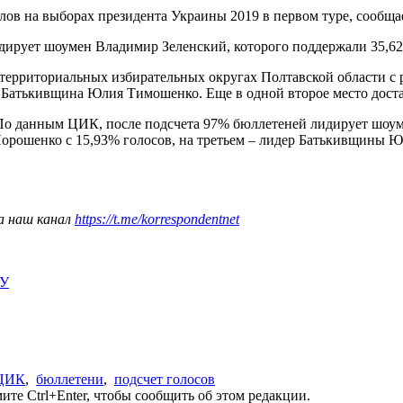
олов на выборах президента Украины 2019 в первом туре, сообща
идирует шоумен Владимир Зеленский, которого поддержали 35,6
территориальных избирательных округах Полтавской области с ре
О Батькивщина Юлия Тимошенко. Еще в одной второе место дост
 По данным ЦИК, после подсчета 97% бюллетеней лидирует шоум
Порошенко с 15,93% голосов, на третьем – лидер Батькивщины 
а наш канал
https://t.me/korrespondentnet
ИУ
ЦИК
,
бюллетени
,
подсчет голосов
те Ctrl+Enter, чтобы сообщить об этом редакции.