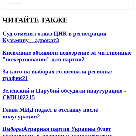
ЧИТАЙТЕ ТАКЖЕ
Суд отменил отказ ЦИК в регистрации
Кузьмину – адвокат
3
Киевлянке объявили подозрение за миллионные
"пожертвования" для партии
2
За кого на выборах голосовали регионы:
график
2
1
Зеленский и Парубий обсудили инаугурацию -
СМИ
102
2
15
Глава МИД подаст в отставку после
инаугурации
2
Выборы
Аграрная партия Украины будет
участвовать в досрочных парламентских