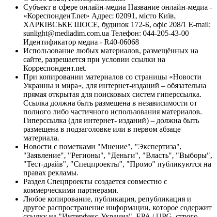
Субъект в сфере онлайн-медиа Название онлайн-медиа -
«КореспонденТ.net» Адрес: 02091, місто Київ,
ХАРКІВСЬКЕ ШОСЕ, будинок 172-Б, офіс 208/1 E-mail:
sunlight@mediadim.com.ua
Телефон: 044-205-43-00
Идентификатор медиа - R40-06068
Использование любых материалов, размещённых на
сайте, разрешается при условии ссылки на
Корреспондент.net.
При копировании материалов со страницы «Новости
Украины и мира», для интернет-изданий – обязательна
прямая открытая для поисковых систем гиперссылка.
Ссылка должна быть размещена в независимости от
полного либо частичного использования материалов.
Гиперссылка (для интернет- изданий) – должна быть
размещена в подзаголовке или в первом абзаце
материала.
Новости с пометками "Мнение", "Экспертиза",
"Заявление", "Регионы", "Деньги", "Власть", "Выборы",
"Тест-драйв", "Спецпроекты", "Промо" публикуются на
правах рекламы.
Раздел Спецпроекты создается совместно с
коммерческими партнерами.
Любое копирование, публикация, републикация и
другое распространение информации, которое содержит
ссылку на "Интерфакс-Украина", EPA / UPG, строго