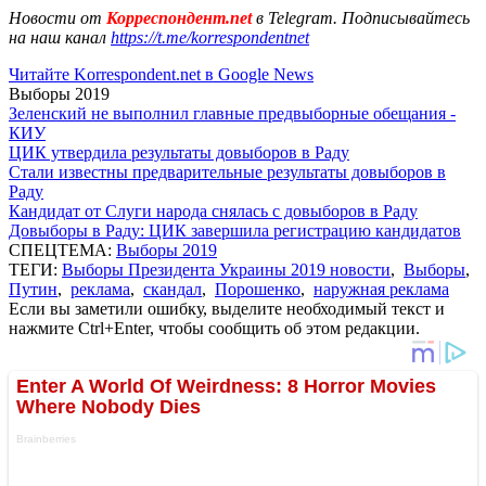
Новости от
Корреспондент.net
в Telegram. Подписывайтесь
на наш канал
https://t.me/korrespondentnet
Читайте Korrespondent.net в Google News
Выборы 2019
Зеленский не выполнил главные предвыборные обещания -
КИУ
ЦИК утвердила результаты довыборов в Раду
Стали известны предварительные результаты довыборов в
Раду
Кандидат от Слуги народа снялась с довыборов в Раду
Довыборы в Раду: ЦИК завершила регистрацию кандидатов
СПЕЦТЕМА:
Выборы 2019
ТЕГИ:
Выборы Президента Украины 2019 новости
,
Выборы
,
Путин
,
реклама
,
скандал
,
Порошенко
,
наружная реклама
Если вы заметили ошибку, выделите необходимый текст и
нажмите Ctrl+Enter, чтобы сообщить об этом редакции.