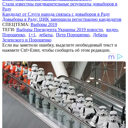
Стали известны предварительные результаты довыборов в
Раду
Кандидат от Слуги народа снялась с довыборов в Раду
Довыборы в Раду: ЦИК завершила регистрацию кандидатов
СПЕЦТЕМА:
Выборы 2019
ТЕГИ:
Выборы Президента Украины 2019 новости
,
видео
,
Порошенко
,
1+1
,
дебаты
,
Петр Порошенко
,
Дебаты
Зеленского и Порошенко
Если вы заметили ошибку, выделите необходимый текст и
нажмите Ctrl+Enter, чтобы сообщить об этом редакции.