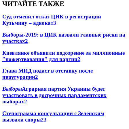
ЧИТАЙТЕ ТАКЖЕ
Суд отменил отказ ЦИК в регистрации
Кузьмину – адвокат
3
Выборы-2019: в ЦИК назвали главные риски на
участках
2
Киевлянке объявили подозрение за миллионные
"пожертвования" для партии
2
Глава МИД подаст в отставку после
инаугурации
2
Выборы
Аграрная партия Украины будет
участвовать в досрочных парламентских
выборах
2
Стенограмма консультации с Зеленским
вызвала споры
2
3