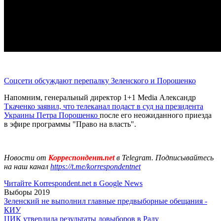
Соцсети обсуждают перепалку Зеленского и Порошенко
Напомним, генеральный директор 1+1 Media Александр
Ткаченко заявил, что телеканал подаст в суд на президента
Украины Петра Порошенко
после его неожиданного приезда
в эфире программы "Право на власть".
Новости от
Корреспондент.net
в Telegram. Подписывайтесь
на наш канал
https://t.me/korrespondentnet
Читайте Korrespondent.net в Google News
Выборы 2019
Зеленский не выполнил главные предвыборные обещания -
КИУ
ЦИК утвердила результаты довыборов в Раду