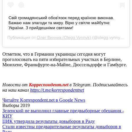
Свій громадянський обов'язок перед країною виконав.
Бажаю нам злагоди та миру. Вірю у світле майбутнє
України. З прийдешніми святами!
Публикация от
Олег Винник (Olegg Vynnyk)
(@olegg.vynnyk)
21 
Отметим, что в Германии украинцы сегодня могут
проголосовать на пяти избирательных участках в Берлине,
Мюнхене, Франкфурте-на-Майне, Дюссельдорфе и Гамбурге.
Новости от
Корреспондент.net
в Telegram. Подписывайтесь
на наш канал
https://t.me/korrespondentnet
Читайте Korrespondent.net в Google News
Выборы 2019
Зеленский не выполнил главные предвыборные обещания -
КИУ
ЦИК утвердила результаты довыборов в Раду
Стали известны предварительные результаты довыборов в
Раду