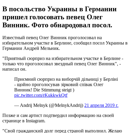
В посольство Украины в Германии
пришел голосовать певец Олег
Винник. Фото обнародовал посол.
Известный певец Олег Винник проголосовал на
избирательном участке в Берлине, сообщил посол Украины в
Германии Андрей Мельник.
"Приятный сюрприз на избирательном участке в Берлине -
только что проголосовал звездный певец Олег Винник", -
написал он.
Приємний сюрприз на виборчій дільниці у Берліні
- щойно проголосував зірковий співак Олег
Винник! Die Stimmung steigt )
pic.twitter.com/rKukkwkQtf
— Andrij Melnyk (@MelnykAndrij)
21 апреля 2019 г.
Позже и сам артист подтвердил информацию на своей
странице в Instagram.
"Свой гражданский долг перед страной выполнил. Желаю