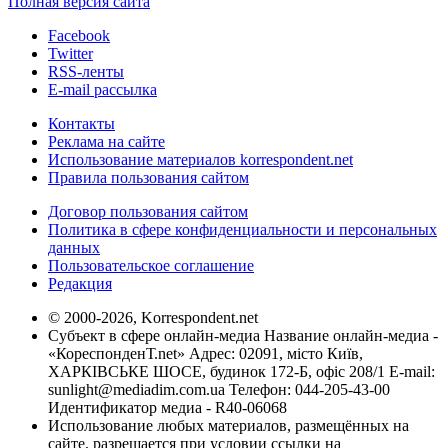
Полная версия сайта
Facebook
Twitter
RSS-ленты
E-mail рассылка
Контакты
Реклама на сайте
Использование материалов korrespondent.net
Правила пользования сайтом
Договор пользования сайтом
Политика в сфере конфиденциальности и персональных
данных
Пользовательское соглашение
Редакция
© 2000-2026, Korrespondent.net
Субъект в сфере онлайн-медиа Название онлайн-медиа -
«КореспонденТ.net» Адрес: 02091, місто Київ,
ХАРКІВСЬКЕ ШОСЕ, будинок 172-Б, офіс 208/1 E-mail:
sunlight@mediadim.com.ua
Телефон: 044-205-43-00
Идентификатор медиа - R40-06068
Использование любых материалов, размещённых на
сайте, разрешается при условии ссылки на