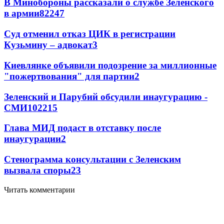
В Минобороны рассказали о службе Зеленского
в армии
822
4
7
Суд отменил отказ ЦИК в регистрации
Кузьмину – адвокат
3
Киевлянке объявили подозрение за миллионные
"пожертвования" для партии
2
Зеленский и Парубий обсудили инаугурацию -
СМИ
102
2
15
Глава МИД подаст в отставку после
инаугурации
2
Стенограмма консультации с Зеленским
вызвала споры
2
3
Читать комментарии