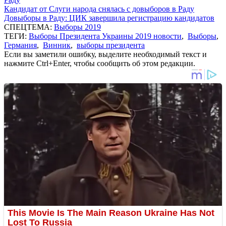
Кандидат от Слуги народа снялась с довыборов в Раду
Довыборы в Раду: ЦИК завершила регистрацию кандидатов
СПЕЦТЕМА:
Выборы 2019
ТЕГИ:
Выборы Президента Украины 2019 новости
,
Выборы
,
Германия
,
Винник
,
выборы президента
Если вы заметили ошибку, выделите необходимый текст и
нажмите Ctrl+Enter, чтобы сообщить об этом редакции.