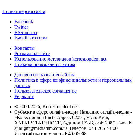
Полная версия сайта
Facebook
Twitter
RSS-ленты
E-mail рассылка
Контакты
Реклама на сайте
Использование материалов korrespondent.net
Правила пользования сайтом
Договор пользования сайтом
Политика в сфере конфиденциальности и персональных
данных
Пользовательское соглашение
Редакция
© 2000-2026, Korrespondent.net
Субъект в сфере онлайн-медиа Название онлайн-медиа -
«КореспонденТ.net» Адрес: 02091, місто Київ,
ХАРКІВСЬКЕ ШОСЕ, будинок 172-Б, офіс 208/1 E-mail:
sunlight@mediadim.com.ua
Телефон: 044-205-43-00
Идентификатор медиа - R40-06068