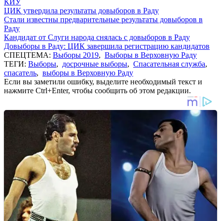
КИУ
ЦИК утвердила результаты довыборов в Раду
Стали известны предварительные результаты довыборов в
Раду
Кандидат от Слуги народа снялась с довыборов в Раду
Довыборы в Раду: ЦИК завершила регистрацию кандидатов
СПЕЦТЕМА:
Выборы 2019
,
Выборы в Верховную Раду
ТЕГИ:
Выборы
,
досрочные выборы
,
Спасательная служба
,
спасатель
,
выборы в Верховную Раду
Если вы заметили ошибку, выделите необходимый текст и
нажмите Ctrl+Enter, чтобы сообщить об этом редакции.