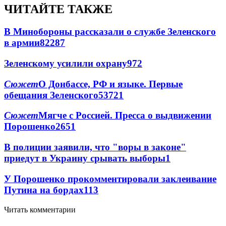
ЧИТАЙТЕ ТАКЖЕ
В Минобороны рассказали о службе Зеленского
в армии
822
8
7
Зеленскому усилили охрану
97
2
Сюжет
О Донбассе, РФ и языке. Первые
обещания Зеленского
537
2
1
Сюжет
Мягче с Россией. Пресса о выдвижении
Порошенко
265
1
В полиции заявили, что "воры в законе"
приедут в Украину срывать выборы
1
У Порошенко прокомментировали заклеивание
Путина на бордах
1
13
Читать комментарии