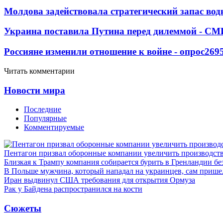
Молдова задействовала стратегический запас вод
Украина поставила Путина перед дилеммой - СМ
Россияне изменили отношение к войне - опрос
269
Читать комментарии
Новости мира
Последние
Популярные
Комментируемые
Пентагон призвал оборонные компании увеличить производст
Близкая к Трампу компания собирается бурить в Гренландии бе
В Польше мужчина, который нападал на украинцев, сам приш
Иран выдвинул США требования для открытия Ормуза
Рак у Байдена распространился на кости
Сюжеты