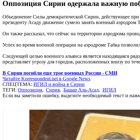
Оппозиция Сирии одержала важную поб
Объединение Силы демократической Сирии, действующее при 
президенту Асаду движение сумело занять военный аэродром Т
Он также рассказал, что сейчас на территории аэродрома прово
Успех во время военной операции на аэродроме Табка позволил
Следующей целью военного альянса является находящаяся ряд
представляет угрозу для городов, расположенных внизу по теч
В Сирии погибли еще трое военных России - СМИ
Читайте Korrespondent.net в Google News
СПЕЦТЕМА:
ИГИЛ и война в Сирии
ТЕГИ:
Оппозиция
,
Сирия
,
Башар Аль-Асад
,
ИГИЛ
Если вы заметили ошибку, выделите необходимый текст и нажми