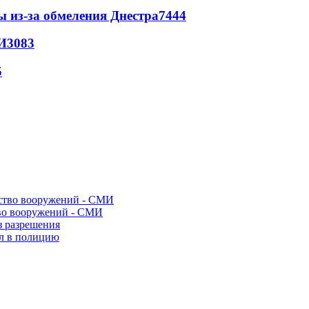
ы из-за обмеления Днестра
7444
И
3083
5
во вооружений - СМИ
з разрешения
ел в полицию