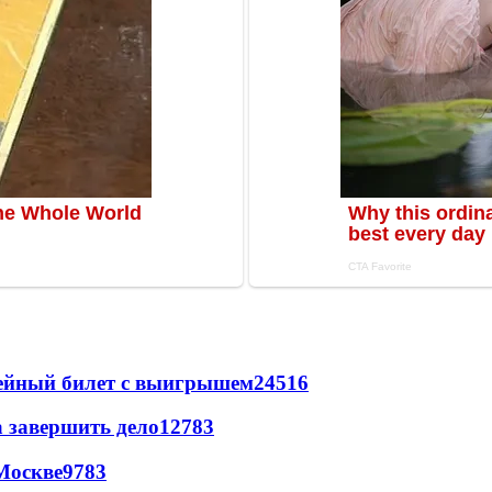
рейный билет с выигрышем
24516
а завершить дело
12783
Москве
9783