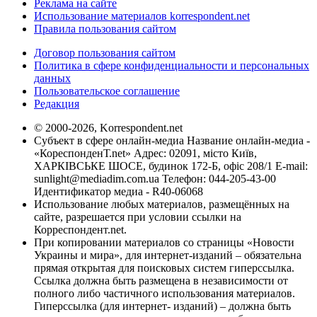
Реклама на сайте
Использование материалов korrespondent.net
Правила пользования сайтом
Договор пользования сайтом
Политика в сфере конфиденциальности и персональных
данных
Пользовательское соглашение
Редакция
© 2000-2026, Korrespondent.net
Субъект в сфере онлайн-медиа Название онлайн-медиа -
«КореспонденТ.net» Адрес: 02091, місто Київ,
ХАРКІВСЬКЕ ШОСЕ, будинок 172-Б, офіс 208/1 E-mail:
sunlight@mediadim.com.ua
Телефон: 044-205-43-00
Идентификатор медиа - R40-06068
Использование любых материалов, размещённых на
сайте, разрешается при условии ссылки на
Корреспондент.net.
При копировании материалов со страницы «Новости
Украины и мира», для интернет-изданий – обязательна
прямая открытая для поисковых систем гиперссылка.
Ссылка должна быть размещена в независимости от
полного либо частичного использования материалов.
Гиперссылка (для интернет- изданий) – должна быть