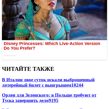
ЧИТАЙТЕ ТАКЖЕ
В Италии двое суток искали выброшенный
лотерейный билет с выигрышем
10244
Орден для Зеленского: в Польше требуют от
Туска завершить дело
9195