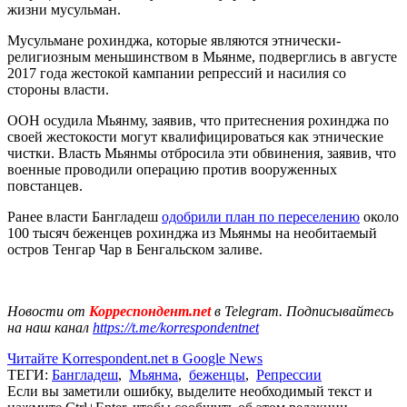
жизни мусульман.
Мусульмане рохинджа, которые являются этнически-
религиозным меньшинством в Мьянме, подверглись в августе
2017 года жестокой кампании репрессий и насилия со
стороны власти.
ООН осудила Мьянму, заявив, что притеснения рохинджа по
своей жестокости могут квалифицироваться как этнические
чистки. Власть Мьянмы отбросила эти обвинения, заявив, что
военные проводили операцию против вооруженных
повстанцев.
Ранее власти Бангладеш
одобрили план по переселению
около
100 тысяч беженцев рохинджа из Мьянмы на необитаемый
остров Тенгар Чар в Бенгальском заливе.
Новости от
Корреспондент.net
в Telegram. Подписывайтесь
на наш канал
https://t.me/korrespondentnet
Читайте Korrespondent.net в Google News
ТЕГИ:
Бангладеш
,
Мьянма
,
беженцы
,
Репрессии
Если вы заметили ошибку, выделите необходимый текст и