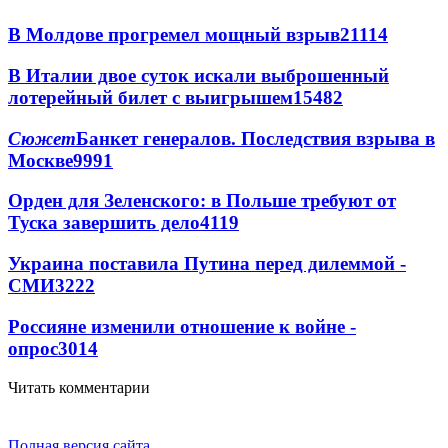
В Молдове прогремел мощный взрыв
21114
В Италии двое суток искали выброшенный
лотерейный билет с выигрышем
15482
Сюжет
Банкет генералов. Последствия взрыва в
Москве
9991
Орден для Зеленского: в Польше требуют от
Туска завершить дело
4119
Украина поставила Путина перед дилеммой -
СМИ
3222
Россияне изменили отношение к войне -
опрос
3014
Читать комментарии
Полная версия сайта