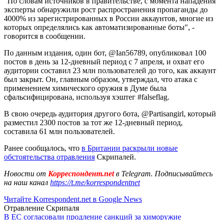
"По словам источников в правительстве, с момента нападения
эксперты обнаружили рост распространения пропаганды до
4000% из зарегистрированных в России аккаунтов, многие из
которых определялись как автоматизированные боты", -
говорится в сообщении.
По данным издания, один бот, @Ian56789, опубликовал 100
постов в день за 12-дневный период с 7 апреля, и охват его
аудитории составил 23 млн пользователей до того, как аккаунт
был закрыт. Он, главным образом, утверждал, что атака с
применением химического оружия в Думе была
сфальсифицирована, используя хэштег #falseflag.
В свою очередь аудитория другого бота, @Partisangirl, который
разместил 2300 постов за тот же 12-дневный период,
составила 61 млн пользователей.
Ранее сообщалось, что
в Британии раскрыли новые
обстоятельства отравления
Скрипалей.
Новости от
Корреспондент.net
в Telegram. Подписывайтесь
на наш канал
https://t.me/korrespondentnet
Читайте Korrespondent.net в Google News
Отравление Скрипаля
В ЕС согласовали продление санкций за химоружие