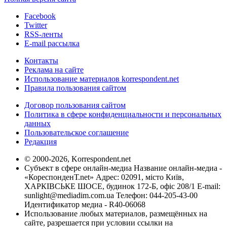
Facebook
Twitter
RSS-ленты
E-mail рассылка
Контакты
Реклама на сайте
Использование материалов korrespondent.net
Правила пользования сайтом
Договор пользования сайтом
Политика в сфере конфиденциальности и персональных
данных
Пользовательское соглашение
Редакция
© 2000-2026, Korrespondent.net
Субъект в сфере онлайн-медиа Название онлайн-медиа -
«КореспонденТ.net» Адрес: 02091, місто Київ,
ХАРКІВСЬКЕ ШОСЕ, будинок 172-Б, офіс 208/1 E-mail:
sunlight@mediadim.com.ua
Телефон: 044-205-43-00
Идентификатор медиа - R40-06068
Использование любых материалов, размещённых на
сайте, разрешается при условии ссылки на