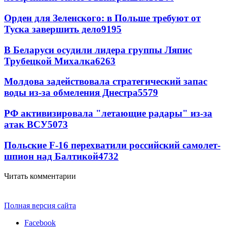
Орден для Зеленского: в Польше требуют от
Туска завершить дело
9195
В Беларуси осудили лидера группы Ляпис
Трубецкой Михалка
6263
Молдова задействовала стратегический запас
воды из-за обмеления Днестра
5579
РФ активизировала "летающие радары" из-за
атак ВСУ
5073
Польские F-16 перехватили российский самолет-
шпион над Балтикой
4732
Читать комментарии
Полная версия сайта
Facebook