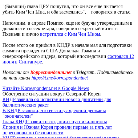
"(Бывший) глава ЦРУ пошутил, что он все еще пытается
убить Ким Чен Ына, и оба засмеялись", − говорится в статье.
Напомним, в апреле Помпео, еще не будучи утвержденным в
должности госсекретаря, совершил секретный визит в
Пхеньян и лично
встретился с Ким Чен Ыном
.
После этого он прибыл в КНДР в начале мая для подготовки
саммита президента США Дональда Трампа и
северокорейского лидера, который впоследствии
состоялся 12
июня в Сингапуре
.
Новости от
Корреспондент.net
в Telegram. Подписывайтесь
на наш канал
https://t.me/korrespondentnet
Читайте Korrespondent.net в Google News
Обострение ситуации вокруг Северной Кореи
КНДР заявила об испытании нового двигатели для
баллистических ракет
В КНДР заявили, что ее статус ядерной державы
"окончателен"
Глава КНДР заявил о создании спутника-шпиона
Япония и Южная Корея провели первые за пять лет
переговоры по безопасности