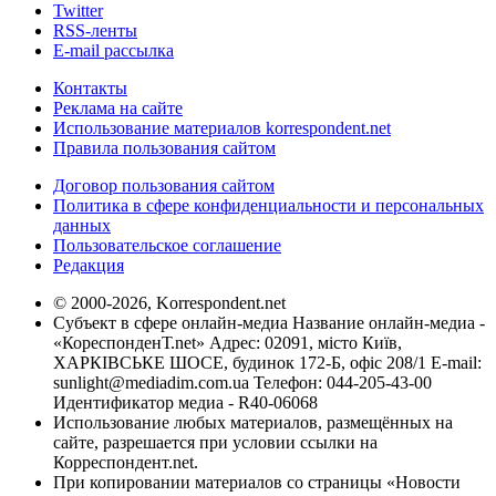
Twitter
RSS-ленты
E-mail рассылка
Контакты
Реклама на сайте
Использование материалов korrespondent.net
Правила пользования сайтом
Договор пользования сайтом
Политика в сфере конфиденциальности и персональных
данных
Пользовательское соглашение
Редакция
© 2000-2026, Korrespondent.net
Субъект в сфере онлайн-медиа Название онлайн-медиа -
«КореспонденТ.net» Адрес: 02091, місто Київ,
ХАРКІВСЬКЕ ШОСЕ, будинок 172-Б, офіс 208/1 E-mail:
sunlight@mediadim.com.ua
Телефон: 044-205-43-00
Идентификатор медиа - R40-06068
Использование любых материалов, размещённых на
сайте, разрешается при условии ссылки на
Корреспондент.net.
При копировании материалов со страницы «Новости