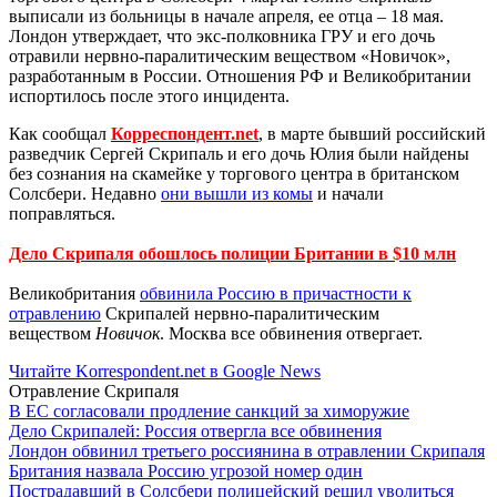
выписали из больницы в начале апреля, ее отца – 18 мая.
Лондон утверждает, что экс-полковника ГРУ и его дочь
отравили нервно-паралитическим веществом «Новичок»,
разработанным в России. Отношения РФ и Великобритании
испортилось после этого инцидента.
Как сообщал
Корреспондент.net
, в марте бывший российский
разведчик Сергей Скрипаль и его дочь Юлия были найдены
без сознания на скамейке у торгового центра в британском
Солсбери. Недавно
они вышли из комы
и начали
поправляться.
Дело Скрипаля обошлось полиции Британии в $10 млн
Великобритания
обвинила Россию в причастности к
отравлению
Скрипалей нервно-паралитическим
веществом
Новичок
. Москва все обвинения отвергает.
Читайте Korrespondent.net в Google News
Отравление Скрипаля
В ЕС согласовали продление санкций за химоружие
Дело Скрипалей: Россия отвергла все обвинения
Лондон обвинил третьего россиянина в отравлении Скрипаля
Британия назвала Россию угрозой номер один
Пострадавший в Солсбери полицейский решил уволиться