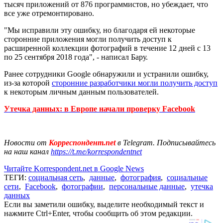
тысяч приложений от 876 программистов, но убеждает, что
все уже отремонтировано.
"Мы исправили эту ошибку, но благодаря ей некоторые
сторонние приложения могли получить доступ к
расширенной коллекции фотографий в течение 12 дней с 13
по 25 сентября 2018 года", - написал Бару.
Ранее сотрудники Google обнаружили и устранили ошибку,
из-за которой
сторонние разработчики могли получить доступ
к некоторым личным данным пользователей.
Утечка данных: в Европе начали проверку Facebook
Новости от
Корреспондент.net
в Telegram. Подписывайтесь
на наш канал
https://t.me/korrespondentnet
Читайте Korrespondent.net в Google News
ТЕГИ:
социальная сеть
,
данные
,
фотография
,
социальные
сети
,
Facebook
,
фотографии
,
персональные данные
,
утечка
данных
Если вы заметили ошибку, выделите необходимый текст и
нажмите Ctrl+Enter, чтобы сообщить об этом редакции.