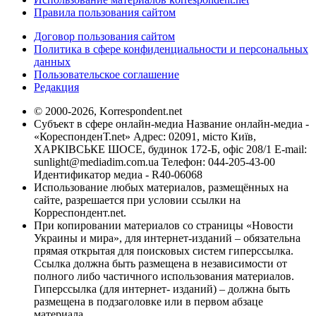
Правила пользования сайтом
Договор пользования сайтом
Политика в сфере конфиденциальности и персональных
данных
Пользовательское соглашение
Редакция
© 2000-2026, Korrespondent.net
Субъект в сфере онлайн-медиа Название онлайн-медиа -
«КореспонденТ.net» Адрес: 02091, місто Київ,
ХАРКІВСЬКЕ ШОСЕ, будинок 172-Б, офіс 208/1 E-mail:
sunlight@mediadim.com.ua
Телефон: 044-205-43-00
Идентификатор медиа - R40-06068
Использование любых материалов, размещённых на
сайте, разрешается при условии ссылки на
Корреспондент.net.
При копировании материалов со страницы «Новости
Украины и мира», для интернет-изданий – обязательна
прямая открытая для поисковых систем гиперссылка.
Ссылка должна быть размещена в независимости от
полного либо частичного использования материалов.
Гиперссылка (для интернет- изданий) – должна быть
размещена в подзаголовке или в первом абзаце
материала.