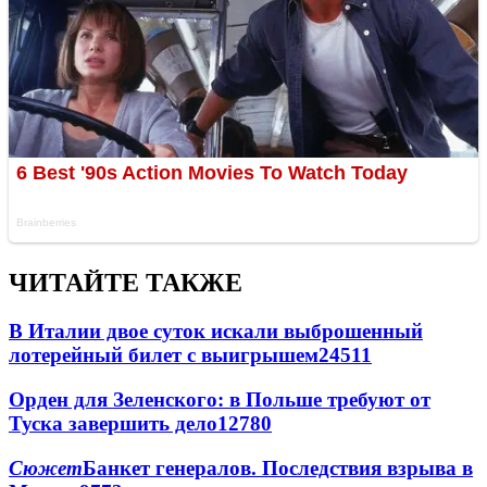
ЧИТАЙТЕ ТАКЖЕ
В Италии двое суток искали выброшенный
лотерейный билет с выигрышем
24511
Орден для Зеленского: в Польше требуют от
Туска завершить дело
12780
Сюжет
Банкет генералов. Последствия взрыва в