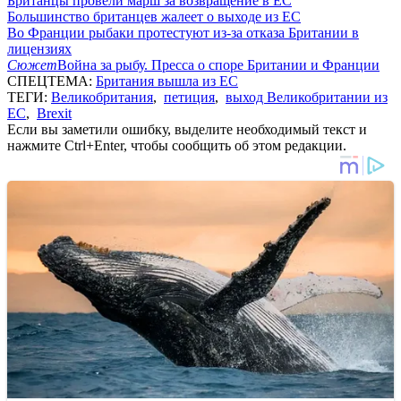
Британцы провели марш за возвращение в ЕС
Большинство британцев жалеет о выходе из ЕС
Во Франции рыбаки протестуют из-за отказа Британии в
лицензиях
Сюжет
Война за рыбу. Пресса о споре Британии и Франции
СПЕЦТЕМА:
Британия вышла из ЕС
ТЕГИ:
Великобритания
,
петиция
,
выход Великобритании из
ЕС
,
Brexit
Если вы заметили ошибку, выделите необходимый текст и
нажмите Ctrl+Enter, чтобы сообщить об этом редакции.