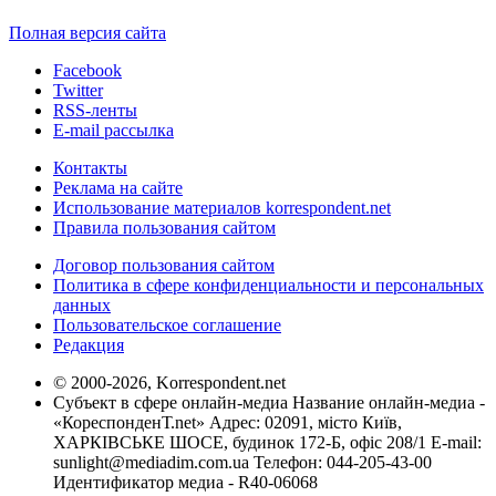
Полная версия сайта
Facebook
Twitter
RSS-ленты
E-mail рассылка
Контакты
Реклама на сайте
Использование материалов korrespondent.net
Правила пользования сайтом
Договор пользования сайтом
Политика в сфере конфиденциальности и персональных
данных
Пользовательское соглашение
Редакция
© 2000-2026, Korrespondent.net
Субъект в сфере онлайн-медиа Название онлайн-медиа -
«КореспонденТ.net» Адрес: 02091, місто Київ,
ХАРКІВСЬКЕ ШОСЕ, будинок 172-Б, офіс 208/1 E-mail:
sunlight@mediadim.com.ua
Телефон: 044-205-43-00
Идентификатор медиа - R40-06068