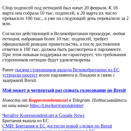
Сбор подписей под петицией был начат 20 февраля. К 18
марта она собрала 10 тыс. подписей, к 20 марта их число
превысило 100 тыс., а уже на следующий день перевалило за 2
млн.
Согласно действующей в Великобритании процедуре, любая
петиция, набравшая более 10 тыс. подписей, требует
официальной реакции правительства, а после достижения
отметки в 100 тыс. должна быть рассмотрена в парламенте.
При этом никакая поддержка не гарантирует, что требования
сторонников петиции будут удовлетворены.
Ранее
тысячи сторонников выхода Великобритании из ЕС
устроили протест
возле парламента в Лондоне в связи с
задержкой Brexit.
Мэй может в четвертый раз созвать голосование по Brexit
Новости от
Корреспондент.net
в Telegram. Подписывайтесь
на наш канал
https://t.me/korrespondentnet
Читайте Korrespondent.net в Google News
Британия вышла из ЕС
СМИ: Британия и ЕС достигли новой сделки по Brexit