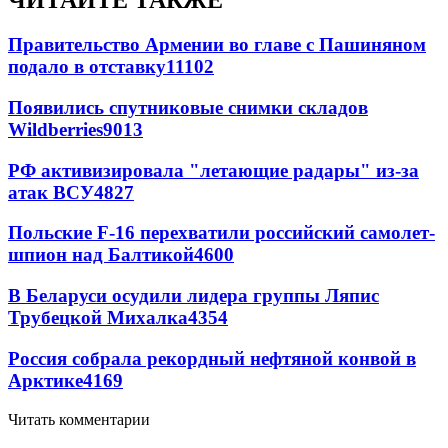
ЧИТАЙТЕ ТАКЖЕ
Правительство Армении во главе с Пашиняном
подало в отставку
11102
Появились спутниковые снимки складов
Wildberries
9013
РФ активизировала "летающие радары" из-за
атак ВСУ
4827
Польские F-16 перехватили российский самолет-
шпион над Балтикой
4600
В Беларуси осудили лидера группы Ляпис
Трубецкой Михалка
4354
Россия собрала рекордный нефтяной конвой в
Арктике
4169
Читать комментарии