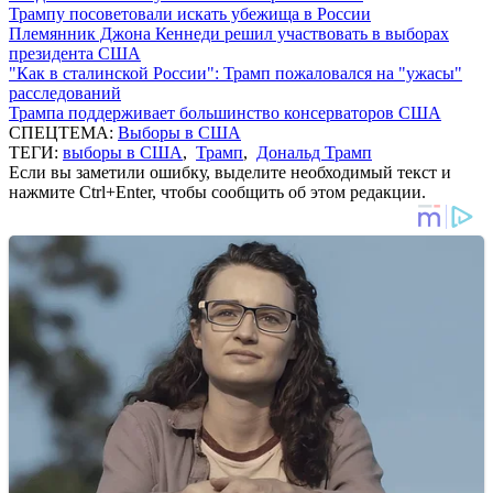
Трампу посоветовали искать убежища в России
Племянник Джона Кеннеди решил участвовать в выборах
президента США
"Как в сталинской России": Трамп пожаловался на "ужасы"
расследований
Трампа поддерживает большинство консерваторов США
СПЕЦТЕМА:
Выборы в США
ТЕГИ:
выборы в США
,
Трамп
,
Дональд Трамп
Если вы заметили ошибку, выделите необходимый текст и
нажмите Ctrl+Enter, чтобы сообщить об этом редакции.