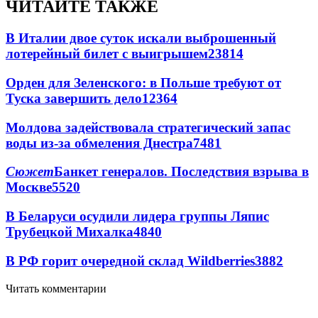
ЧИТАЙТЕ ТАКЖЕ
В Италии двое суток искали выброшенный
лотерейный билет с выигрышем
23814
Орден для Зеленского: в Польше требуют от
Туска завершить дело
12364
Молдова задействовала стратегический запас
воды из-за обмеления Днестра
7481
Сюжет
Банкет генералов. Последствия взрыва в
Москве
5520
В Беларуси осудили лидера группы Ляпис
Трубецкой Михалка
4840
В РФ горит очередной склад Wildberries
3882
Читать комментарии