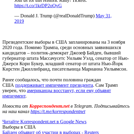
Join us for this Historic Rally! Tickets:
https://t.co/1krDP2oQvG
— Donald J. Trump (@realDonaldTrump)
May 31,
2019
Президентские выборы в США запланированы на 3 ноября
2020 года. Помимо Трампа, среди основных заявившихся
кандидатов – политик-демократ Джозеф Байден, бывший
губернатор штата Массачусетс Уильям Уэлд, сенатор от Нью-
Джерси Кори Букер, младший сенатор от штата Нью-Йорк
Кирстен Джиллибранд, писательница Марианна Уильямсон.
Ранее сообщалось, что почти половина граждан
США
поддерживает импичмент президента
. Сам Трамп
уверен, что
американцы восстанут, если ему объявят
импичмент
.
Новости от
Корреспондент.net
в Telegram. Подписывайтесь
на наш канал
https://t.me/korrespondentnet
Читайте Korrespondent.net в Google News
Выборы в США
Байден объявит об участии в выборах - Reuters