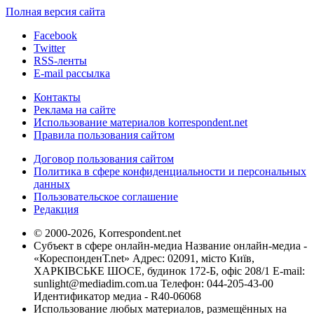
Полная версия сайта
Facebook
Twitter
RSS-ленты
E-mail рассылка
Контакты
Реклама на сайте
Использование материалов korrespondent.net
Правила пользования сайтом
Договор пользования сайтом
Политика в сфере конфиденциальности и персональных
данных
Пользовательское соглашение
Редакция
© 2000-2026, Korrespondent.net
Субъект в сфере онлайн-медиа Название онлайн-медиа -
«КореспонденТ.net» Адрес: 02091, місто Київ,
ХАРКІВСЬКЕ ШОСЕ, будинок 172-Б, офіс 208/1 E-mail:
sunlight@mediadim.com.ua
Телефон: 044-205-43-00
Идентификатор медиа - R40-06068
Использование любых материалов, размещённых на