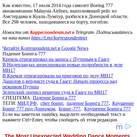
Как известно, 17 июля 2014 года самолет Boeing 777
авиакомпании Malaysia Airlines, выполнявший рейс из
Амстердама в Куала-Лумпур, разбился в Донецкой области.
Все 298 человек, находившиеся на борту, погибли.
Новости от
Корреспондент.net
в Telegram. Подписывайтесь
на наш канал
https://t.me/korrespondentnet
Читайте Korrespondent.net в Google News
Падение Боинга-777
Кремль отреагировал на запись с Путиным в Гааге
В Нидерландах анонсировали новые подробности в деле
MH17
В Кремле отреагировали на приговор по делу МН17
Данилов о вердикте суда в Гааге: Начало процесса над
режимом Путина
Зеленский оценил решение суда в Гааге по MH17
СПЕЦТЕМА:
Падение Боинга-777
ТЕГИ:
МИД РФ
,
сбит боинг
,
падение Боинга 777
,
Крушение
Боинг 777 под Донецком
,
Боинг-777
,
Крушение Боинга 777
Если вы заметили ошибку, выделите необходимый текст и
нажмите Ctrl+Enter, чтобы сообщить об этом редакции.