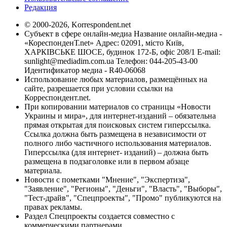
Редакция
© 2000-2026, Korrespondent.net
Субъект в сфере онлайн-медиа Название онлайн-медиа -
«КореспонденТ.net» Адрес: 02091, місто Київ,
ХАРКІВСЬКЕ ШОСЕ, будинок 172-Б, офіс 208/1 E-mail:
sunlight@mediadim.com.ua
Телефон: 044-205-43-00
Идентификатор медиа - R40-06068
Использование любых материалов, размещённых на
сайте, разрешается при условии ссылки на
Корреспондент.net.
При копировании материалов со страницы «Новости
Украины и мира», для интернет-изданий – обязательна
прямая открытая для поисковых систем гиперссылка.
Ссылка должна быть размещена в независимости от
полного либо частичного использования материалов.
Гиперссылка (для интернет- изданий) – должна быть
размещена в подзаголовке или в первом абзаце
материала.
Новости с пометками "Мнение", "Экспертиза",
"Заявление", "Регионы", "Деньги", "Власть", "Выборы",
"Тест-драйв", "Спецпроекты", "Промо" публикуются на
правах рекламы.
Раздел Спецпроекты создается совместно с
коммерческими партнерами.