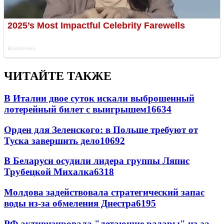
ЧИТАЙТЕ ТАКЖЕ
В Италии двое суток искали выброшенный
лотерейный билет с выигрышем
16634
Орден для Зеленского: в Польше требуют от
Туска завершить дело
10692
В Беларуси осудили лидера группы Ляпис
Трубецкой Михалка
6318
Молдова задействовала стратегический запас
воды из-за обмеления Днестра
6195
РФ активизировала "летающие радары" из-за