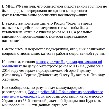
В МИД РФ заявили, что совместной следственной группой не
было продемонстрировано ни одного конкретного
доказательства вины российских военнослужащих.
В ведомстве подчеркнули, что Россия "будет и впредь
оказывать содействие следствию с тем, чтобы была
установлена истина о гибели рейса МН17, а реальные
виновники произошедшего понесли справедливое
наказание".
Вместе с тем, в ведомстве подчеркнули, что у них возникают
вопросы относительно качества работы следственной группы.
Напомним, сегодня
в прокуратуре Нидерландов заявили об
обвинениях
по делу о катастрофе рейса MH17 на Донбассе в
2014 году четверым подозреваемым: Игорю Гиркину
(Стрелкову), Сергею Дубинскому, Олегу Пулатову и Леониду
Харченко.
Как сообщалось, по результатам международного
расследования,
Boeing рейса МН17 был сбит из российского
зенитного комплекса Бук
, который доставили на юго-восток
Украины из 53-й зенитной ракетной бригады под Курском.
Минобороны РФ эти данные отрицает.