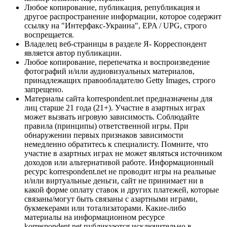
Любое копирование, публикация, републикация и
другое распространение информации, которое содержит
ссылку на "Интерфакс-Украина", EPA / UPG, строго
воспрещается.
Владелец веб-страницы в разделе Я- Корреспондент
является автор публикации.
Любое копирование, перепечатка и воспроизведение
фотографий и/или аудиовизуальных материалов,
принадлежащих правообладателю Getty Images, строго
запрещено.
Материалы сайта korrespondent.net предназначены для
лиц старше 21 года (21+). Участие в азартных играх
может вызвать игровую зависимость. Соблюдайте
правила (принципы) ответственной игры. При
обнаружении первых признаков зависимости
немедленно обратитесь к специалисту. Помните, что
участие в азартных играх не может являться источником
доходов или альтернативой работе. Информационный
ресурс korrespondent.net не проводит игры на реальные
и/или виртуальные деньги, сайт не принимает ни в
какой форме оплату ставок и других платежей, которые
связаны/могут быть связаны с азартными играми,
букмекерами или тотализаторами. Какие-либо
материалы на информационном ресурсе
korrespondent.net публикуются исключительно в