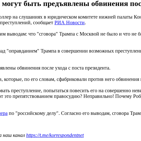
могут быть предъявлены обвинения после
р на слушаниях в юридическом комитете нижней палаты Конгрес
 преступлений, сообщает
РИА Новости
.
 выводам: что "сговора" Трампа с Москвой не было и что не бы
оклад "оправданием" Трампа в совершении возможных преступлен
явлены обвинения после ухода с поста президента.
в, которые, по его словам, сфабриковали против него обвинения
вать преступление, попытаться повесить его на совершенно неви
ают это препятствованием правосудию? Неправильно! Почему Ро
ера
по "российскому делу". Согласно его выводам, сговора Тра
а наш канал
https://t.me/korrespondentnet