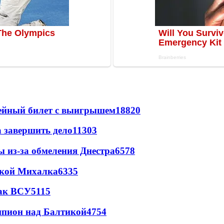
рейный билет с выигрышем
18820
а завершить дело
11303
ы из-за обмеления Днестра
6578
цкой Михалка
6335
так ВСУ
5115
шпион над Балтикой
4754