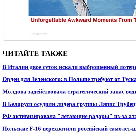
ЧИТАЙТЕ ТАКЖЕ
В Италии двое суток искали выброшенный лоте
Орден для Зеленского: в Польше требуют от Туск
Молдова задействовала стратегический запас вод
В Беларуси осудили лидера группы Ляпис Трубе
РФ активизировала "летающие радары" из-за а
Польские F-16 перехватили российский самолет-