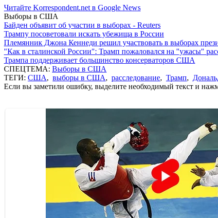
Читайте Korrespondent.net в Google News
Выборы в США
Байден объявит об участии в выборах - Reuters
Трампу посоветовали искать убежища в России
Племянник Джона Кеннеди решил участвовать в выборах пре
"Как в сталинской России": Трамп пожаловался на "ужасы" ра
Трампа поддерживает большинство консерваторов США
СПЕЦТЕМА:
Выборы в США
ТЕГИ:
США
,
выборы в США
,
расследование
,
Трамп
,
Дональ
Если вы заметили ошибку, выделите необходимый текст и нажми