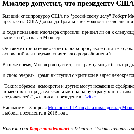
Мюллер допустил, что президенту США 
Бывший спецпрокурор США по "российскому делу" Роберт Мюлле
президента США Дональда Трампа в возможности совершения
В ходе показаний Мюллера спросили, пришел ли он к следующим
написано", - сказал Мюллер.
Он также отрицательно ответил на вопрос, является ли его д
оснований для предъявления такого рода обвинений.
В то же время, Мюллер допустил, что Трампу могут быть предъ
В свою очередь, Трамп выступил с критикой в адрес демократо
"Таким образом, демократы и другие могут незаконно сфабрико
незаконной и предательской атаки на нашу страну, они назыв
следователей?", - написал президент в
Twitter
.
Напомним, 18 апреля
Минюст США опубликовал доклад Мюлл
выборы президента в 2016 году.
Новости от
Корреспондент.net
в Telegram. Подписывайтесь н