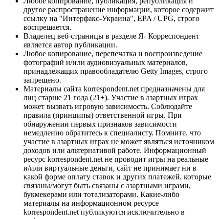
Любое копирование, публикация, републикация и
другое распространение информации, которое содержит
ссылку на "Интерфакс-Украина", EPA / UPG, строго
воспрещается.
Владелец веб-страницы в разделе Я- Корреспондент
является автор публикации.
Любое копирование, перепечатка и воспроизведение
фотографий и/или аудиовизуальных материалов,
принадлежащих правообладателю Getty Images, строго
запрещено.
Материалы сайта korrespondent.net предназначены для
лиц старше 21 года (21+). Участие в азартных играх
может вызвать игровую зависимость. Соблюдайте
правила (принципы) ответственной игры. При
обнаружении первых признаков зависимости
немедленно обратитесь к специалисту. Помните, что
участие в азартных играх не может являться источником
доходов или альтернативой работе. Информационный
ресурс korrespondent.net не проводит игры на реальные
и/или виртуальные деньги, сайт не принимает ни в
какой форме оплату ставок и других платежей, которые
связаны/могут быть связаны с азартными играми,
букмекерами или тотализаторами. Какие-либо
материалы на информационном ресурсе
korrespondent.net публикуются исключительно в