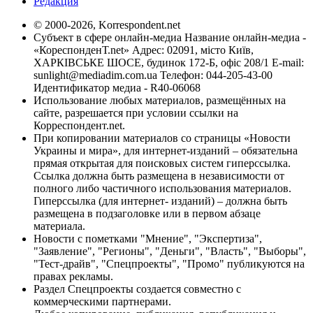
Редакция
© 2000-2026, Korrespondent.net
Субъект в сфере онлайн-медиа Название онлайн-медиа -
«КореспонденТ.net» Адрес: 02091, місто Київ,
ХАРКІВСЬКЕ ШОСЕ, будинок 172-Б, офіс 208/1 E-mail:
sunlight@mediadim.com.ua
Телефон: 044-205-43-00
Идентификатор медиа - R40-06068
Использование любых материалов, размещённых на
сайте, разрешается при условии ссылки на
Корреспондент.net.
При копировании материалов со страницы «Новости
Украины и мира», для интернет-изданий – обязательна
прямая открытая для поисковых систем гиперссылка.
Ссылка должна быть размещена в независимости от
полного либо частичного использования материалов.
Гиперссылка (для интернет- изданий) – должна быть
размещена в подзаголовке или в первом абзаце
материала.
Новости с пометками "Мнение", "Экспертиза",
"Заявление", "Регионы", "Деньги", "Власть", "Выборы",
"Тест-драйв", "Спецпроекты", "Промо" публикуются на
правах рекламы.
Раздел Спецпроекты создается совместно с
коммерческими партнерами.