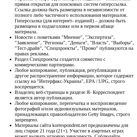
прямая открытая для поисковых систем гиперссылка.
Ссылка должна быть размещена в независимости от
полного либо частичного использования материалов.
Гиперссылка (для интернет- изданий) – должна быть
размещена в подзаголовке или в первом абзаце
материала.
Новости с пометками "Мнение", "Экспертиза",
"Заявление", "Регионы", "Деньги", "Власть", "Выборы",
"Тест-драйв", "Спецпроекты", "Промо" публикуются на
правах рекламы.
Раздел Спецпроекты создается совместно с
коммерческими партнерами.
Любое копирование, публикация, републикация и
другое распространение информации, которое содержит
ссылку на "Интерфакс-Украина", EPA / UPG, строго
воспрещается.
Владелец веб-страницы в разделе Я- Корреспондент
является автор публикации.
Любое копирование, перепечатка и воспроизведение
фотографий и/или аудиовизуальных материалов,
принадлежащих правообладателю Getty Images, строго
запрещено.
Материалы сайта korrespondent.net предназначены для
лиц старше 21 года (21+). Участие в азартных играх
может вызвать игровую зависимость. Соблюдайте