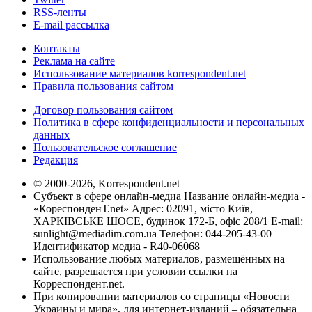
RSS-ленты
E-mail рассылка
Контакты
Реклама на сайте
Использование материалов korrespondent.net
Правила пользования сайтом
Договор пользования сайтом
Политика в сфере конфиденциальности и персональных
данных
Пользовательское соглашение
Редакция
© 2000-2026, Korrespondent.net
Субъект в сфере онлайн-медиа Название онлайн-медиа -
«КореспонденТ.net» Адрес: 02091, місто Київ,
ХАРКІВСЬКЕ ШОСЕ, будинок 172-Б, офіс 208/1 E-mail:
sunlight@mediadim.com.ua
Телефон: 044-205-43-00
Идентификатор медиа - R40-06068
Использование любых материалов, размещённых на
сайте, разрешается при условии ссылки на
Корреспондент.net.
При копировании материалов со страницы «Новости
Украины и мира», для интернет-изданий – обязательна