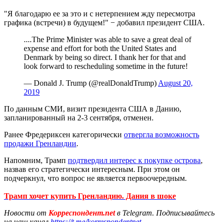
"Я благодарю ее за это и с нетерпением жду пересмотра
графика (встречи) в будущем!" − добавил президент США.
....The Prime Minister was able to save a great deal of
expense and effort for both the United States and
Denmark by being so direct. I thank her for that and
look forward to rescheduling sometime in the future!
— Donald J. Trump (@realDonaldTrump)
August 20,
2019
По данным СМИ, визит президента США в Данию,
запланированный на 2-3 сентября, отменен.
Ранее Фредериксен категорически
отвергла возможность
продажи Гренландии
.
Напомним, Трамп
подтвердил интерес к покупке острова
,
назвав его стратегически интересным. При этом он
подчеркнул, что вопрос не является первоочередным.
Трамп хочет купить Гренландию. Дания в шоке
Новости от
Корреспондент.net
в Telegram. Подписывайтесь
на наш канал
https://t.me/korrespondentnet