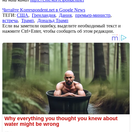
Читайте Korrespondent.net в Google News
ТЕГИ:
США
,
Гренландия
,
Дания
,
премьер-министр
,
встреча
,
Трамп
,
Дональд Трамп
Если вы заметили ошибку, выделите необходимый текст и
нажмите Ctrl+Enter, чтобы сообщить об этом редакции.