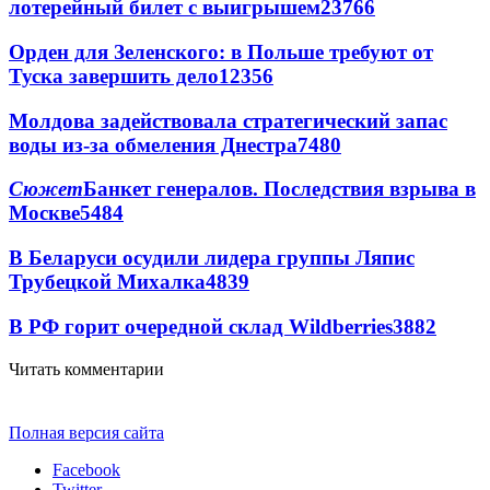
лотерейный билет с выигрышем
23766
Орден для Зеленского: в Польше требуют от
Туска завершить дело
12356
Молдова задействовала стратегический запас
воды из-за обмеления Днестра
7480
Сюжет
Банкет генералов. Последствия взрыва в
Москве
5484
В Беларуси осудили лидера группы Ляпис
Трубецкой Михалка
4839
В РФ горит очередной склад Wildberries
3882
Читать комментарии
Полная версия сайта
Facebook
Twitter