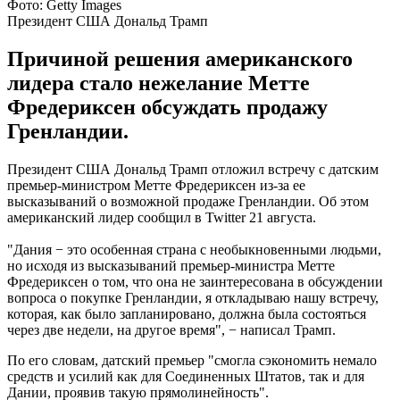
Фото: Getty Images
Президент США Дональд Трамп
Причиной решения американского
лидера стало нежелание Метте
Фредериксен обсуждать продажу
Гренландии.
Президент США Дональд Трамп отложил встречу с датским
премьер-министром Метте Фредериксен из-за ее
высказываний о возможной продаже Гренландии. Об этом
американский лидер сообщил в Twitter 21 августа.
"Дания − это особенная страна с необыкновенными людьми,
но исходя из высказываний премьер-министра Метте
Фредериксен о том, что она не заинтересована в обсуждении
вопроса о покупке Гренландии, я откладываю нашу встречу,
которая, как было запланировано, должна была состояться
через две недели, на другое время", − написал Трамп.
По его словам, датский премьер "смогла сэкономить немало
средств и усилий как для Соединенных Штатов, так и для
Дании, проявив такую прямолинейность".