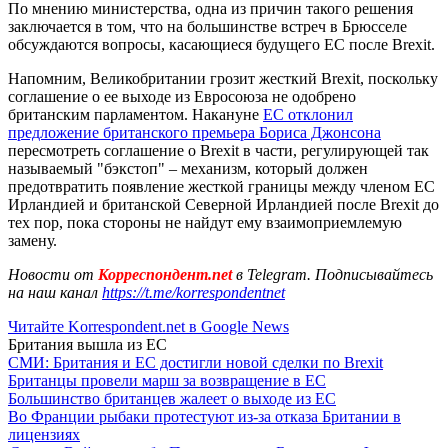
По мнению министерства, одна из причин такого решения
заключается в том, что на большинстве встреч в Брюсселе
обсуждаются вопросы, касающиеся будущего ЕС после Brexit.
Напомним, Великобритании грозит жесткий Brexit, поскольку
соглашение о ее выходе из Евросоюза не одобрено
британским парламентом. Накануне
ЕС отклонил
предложение британского премьера Бориса Джонсона
пересмотреть соглашение о Brexit в части, регулирующей так
называемый "бэкстоп" – механизм, который должен
предотвратить появление жесткой границы между членом ЕС
Ирландией и британской Северной Ирландией после Brexit до
тех пор, пока стороны не найдут ему взаимоприемлемую
замену.
Новости от
Корреспондент.net
в Telegram. Подписывайтесь
на наш канал
https://t.me/korrespondentnet
Читайте Korrespondent.net в Google News
Британия вышла из ЕС
СМИ: Британия и ЕС достигли новой сделки по Brexit
Британцы провели марш за возвращение в ЕС
Большинство британцев жалеет о выходе из ЕС
Во Франции рыбаки протестуют из-за отказа Британии в
лицензиях