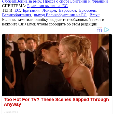
Сюжет
Война за рыбу. Пресса о споре Британии и Франции
СПЕЦТЕМА:
Британия вышла из ЕС
ТЕГИ:
ЕС
,
Британия
,
Лондон
,
Евросоюз
,
Брюссель
,
Великобритания
,
выход Великобритании из ЕС
,
Brexit
Если вы заметили ошибку, выделите необходимый текст и
нажмите Ctrl+Enter, чтобы сообщить об этом редакции.