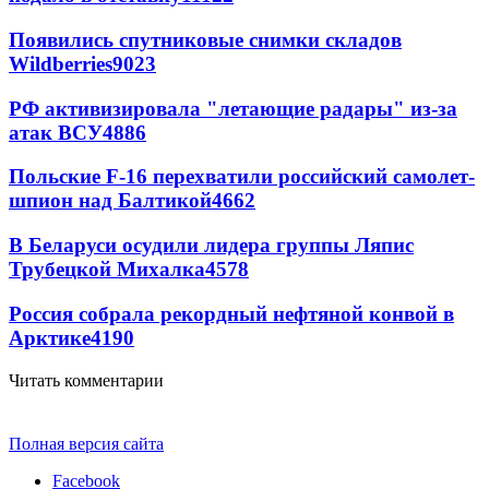
Появились спутниковые снимки складов
Wildberries
9023
РФ активизировала "летающие радары" из-за
атак ВСУ
4886
Польские F-16 перехватили российский самолет-
шпион над Балтикой
4662
В Беларуси осудили лидера группы Ляпис
Трубецкой Михалка
4578
Россия собрала рекордный нефтяной конвой в
Арктике
4190
Читать комментарии
Полная версия сайта
Facebook