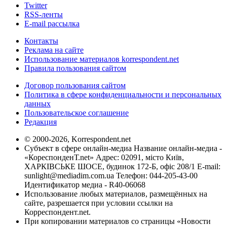
Twitter
RSS-ленты
E-mail рассылка
Контакты
Реклама на сайте
Использование материалов korrespondent.net
Правила пользования сайтом
Договор пользования сайтом
Политика в сфере конфиденциальности и персональных
данных
Пользовательское соглашение
Редакция
© 2000-2026, Korrespondent.net
Субъект в сфере онлайн-медиа Название онлайн-медиа -
«КореспонденТ.net» Адрес: 02091, місто Київ,
ХАРКІВСЬКЕ ШОСЕ, будинок 172-Б, офіс 208/1 E-mail:
sunlight@mediadim.com.ua
Телефон: 044-205-43-00
Идентификатор медиа - R40-06068
Использование любых материалов, размещённых на
сайте, разрешается при условии ссылки на
Корреспондент.net.
При копировании материалов со страницы «Новости