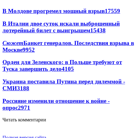
В Молдове прогремел мощный взрыв
17559
В Италии двое суток искали выброшенный
лотерейный билет с выигрышем
15438
Сюжет
Банкет генералов. Последствия взрыва в
Москве
9952
Орден для Зеленского: в Польше требуют от
Туска завершить дело
4105
Украина поставила Путина перед дилеммой -
СМИ
3188
Россияне изменили отношение к войне -
опрос
2971
Читать комментарии
Полная версия сайта