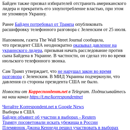
Байден также призвал избирателей отстранить американского
лидера и прекратить его злоупотребление властью, при этом
не упомянув Украину.
Ранее
Байден потребовал от Трампа
опубликовать
расшифровку телефонного разговора с Зеленским от 25 июля.
Напомним, газета The Wall Street Journal сообщила,
что президент США неоднократно
оказывал давление на
украинского лидера
, призывая начать расследование против
сына Байдена в Украине. В частности, он сделал это во время
июльского телефонного звонка.
Сам Трамп утверждает, что
не нарушал закон во время
разговора
с Зеленским. В МИД Украины подчеркнули, что
давления со стороны президента США не было.
Новости от
Корреспондент.net
в Telegram. Подписывайтесь
на наш канал
https://t.me/korrespondentnet
Читайте Korrespondent.net в Google News
Выборы в США
Байден объявит об участии в выборах - Reuters
Трампу посоветовали искать убежища в России
Племянник Джона Кеннеди решил участвовать в выборах