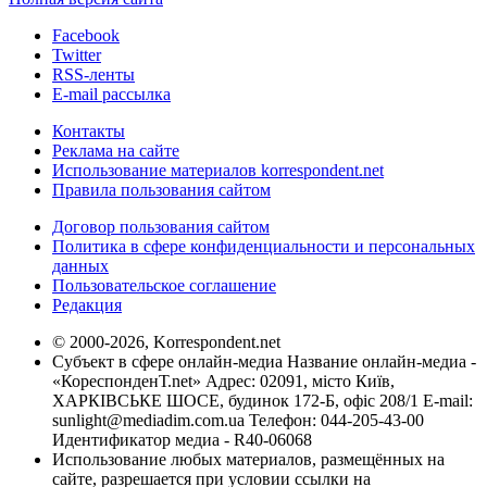
Facebook
Twitter
RSS-ленты
E-mail рассылка
Контакты
Реклама на сайте
Использование материалов korrespondent.net
Правила пользования сайтом
Договор пользования сайтом
Политика в сфере конфиденциальности и персональных
данных
Пользовательское соглашение
Редакция
© 2000-2026, Korrespondent.net
Субъект в сфере онлайн-медиа Название онлайн-медиа -
«КореспонденТ.net» Адрес: 02091, місто Київ,
ХАРКІВСЬКЕ ШОСЕ, будинок 172-Б, офіс 208/1 E-mail:
sunlight@mediadim.com.ua
Телефон: 044-205-43-00
Идентификатор медиа - R40-06068
Использование любых материалов, размещённых на
сайте, разрешается при условии ссылки на